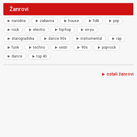
Žanrovi
narodna
zabavna
house
folk
pop
rock
electro
hip-hop
ex-yu
starogradska
dance 90s
instrumental
rap
funk
techno
vesti
90s
pop-rock
dance
top 40
ostali žanrovi