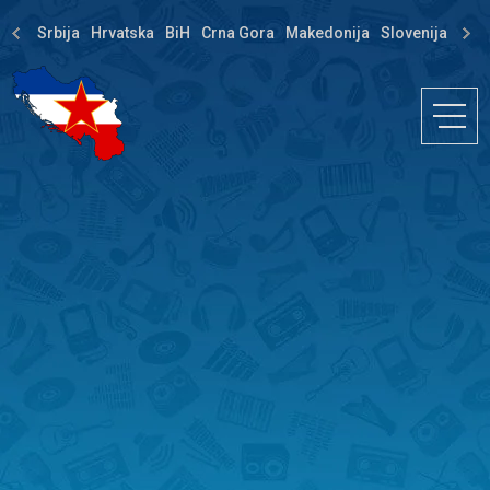
Srbija
Hrvatska
BiH
Crna Gora
Makedonija
Slovenija
Dija