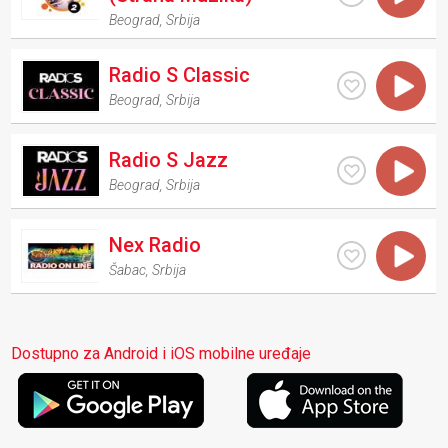
Beograd
,
Srbija
Radio S Classic
Beograd
,
Srbija
Radio S Jazz
Beograd
,
Srbija
Nex Radio
Šabac
,
Srbija
Dostupno za Android i iOS mobilne uređaje