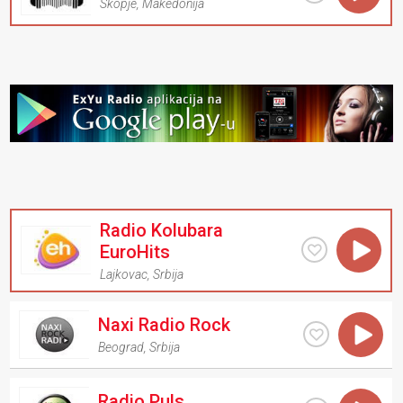
Skopje
,
Makedonija
Radio Kolubara
EuroHits
Lajkovac
,
Srbija
Naxi Radio Rock
Beograd
,
Srbija
Radio Puls