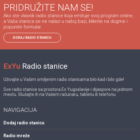
PRIDRUŽITE NAM SE!
Ako ste vlasnik radio stanice koja emituje svoj program online,
a Vaša stanica se ne nalazi u našoj bazi, kliknite na dugme i
popunite formular.
DODAJ RADIO STANICU
ExYu
Radio stanice
Uživajte u Vašim omiljenim radio stanicama bilo kad i bilo gde!
Sve radio stanice sa prostora Ex Yugoslavije i dijaspore na jednom
mestu. Slušajte ih na Vašem računaru, tabletu ili telefonu.
NAVIGACIJA
Dodaj radio stanicu
Radio mreže