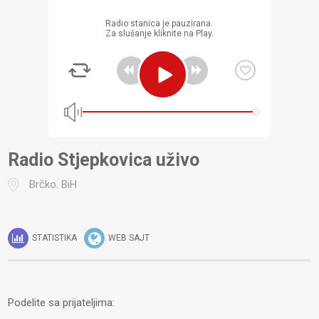
Radio stanica je pauzirana.
Za slušanje kliknite na Play.
Radio Stjepkovica uživo
Brčko
,
BiH
STATISTIKA
WEB SAJT
Podelite sa prijateljima: