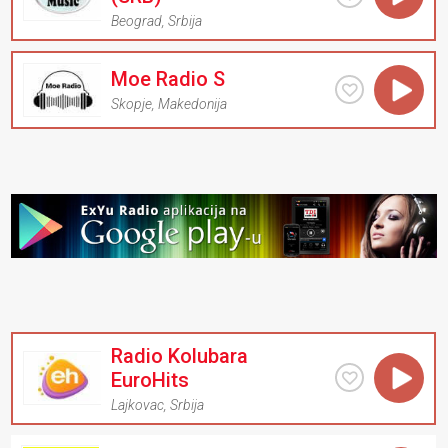
Beograd
,
Srbija
Moe Radio S
Skopje
,
Makedonija
Radio Kolubara
EuroHits
Lajkovac
,
Srbija