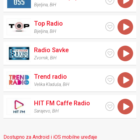
Bijeljina
,
BiH
Top Radio
Bijeljina
,
BiH
Radio Savke
Zvornik
,
BiH
Trend radio
Velika Kladuša
,
BiH
HIT FM Caffe Radio
Sarajevo
,
BiH
Dostupno za Android i iOS mobilne uređaje