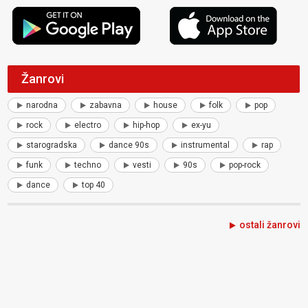
Žanrovi
narodna
zabavna
house
folk
pop
rock
electro
hip-hop
ex-yu
starogradska
dance 90s
instrumental
rap
funk
techno
vesti
90s
pop-rock
dance
top 40
ostali žanrovi