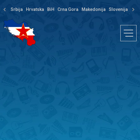
Srbija
Hrvatska
BiH
Crna Gora
Makedonija
Slovenija
Dija