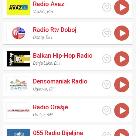
Radio Avaz
Vražići
,
BiH
Radio Rtv Doboj
Doboj
,
BiH
Balkan Hip-Hop Radio
Banja Luka
,
BiH
Densomaniak Radio
Ugljevik
,
BiH
Radio Orašje
Orašje
,
BiH
055 Radio Bijeljina