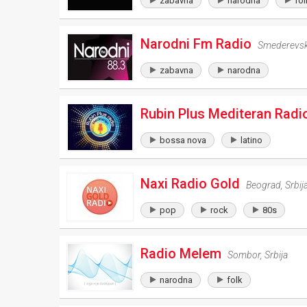
zabavna
narodna
fol
Narodni Fm Radio
Smederevsk
zabavna
narodna
Rubin Plus Mediteran Radi
bossa nova
latino
Naxi Radio Gold
Beograd
,
Srbij
pop
rock
80s
Radio Melem
Sombor
,
Srbija
narodna
folk