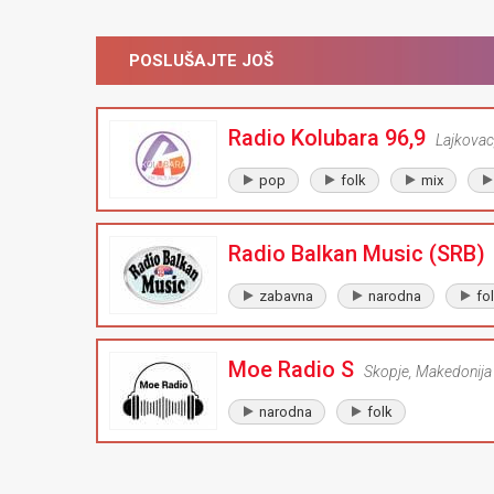
POSLUŠAJTE JOŠ
Radio Kolubara 96,9
Lajkovac
pop
folk
mix
Radio Balkan Music (SRB)
zabavna
narodna
fo
Moe Radio S
Skopje
,
Makedonija
narodna
folk