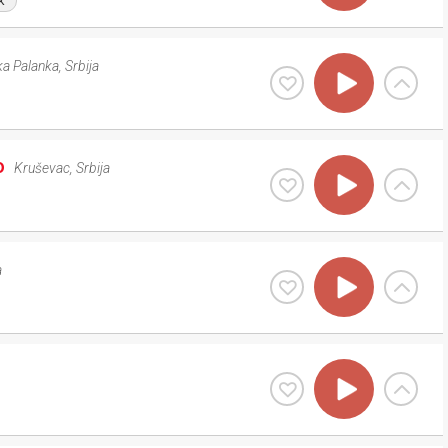
k
a Palanka
,
Srbija
o
Kruševac
,
Srbija
a