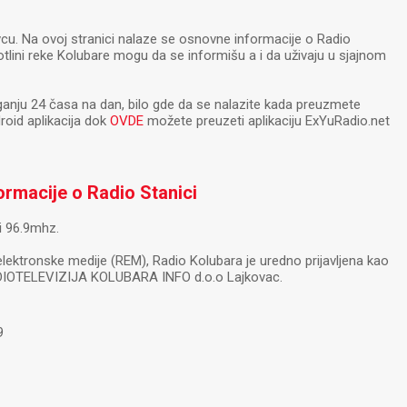
ovcu. Na ovoj stranici nalaze se osnovne informacije o Radio
lini reke Kolubare mogu da se informišu a i da uživaju u sjajnom
anju 24 časa na dan, bilo gde da se nalazite kada preuzmete
roid aplikacija dok
OVDE
možete preuzeti aplikaciju ExYuRadio.net
rmacije o Radio Stanici
i 96.9mhz.
elektronske medije (REM), Radio Kolubara je uredno prijavljena kao
ADIOTELEVIZIJA KOLUBARA INFO d.o.o Lajkovac.
9