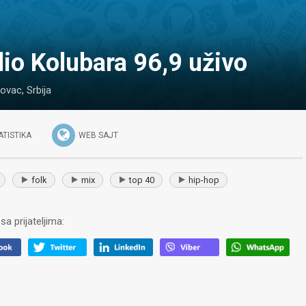
dio Kolubara 96,9 uživo
kovac
,
Srbija
ATISTIKA
WEB SAJT
folk
mix
top 40
hip-hop
sa prijateljima: