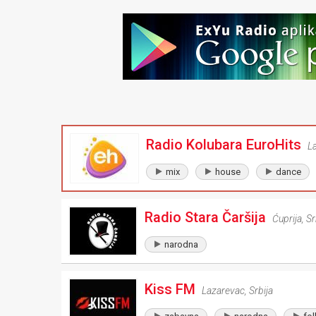
Radio Kolubara EuroHits
L
mix
house
dance
Radio Stara Čaršija
Ćuprija
,
Sr
narodna
Kiss FM
Lazarevac
,
Srbija