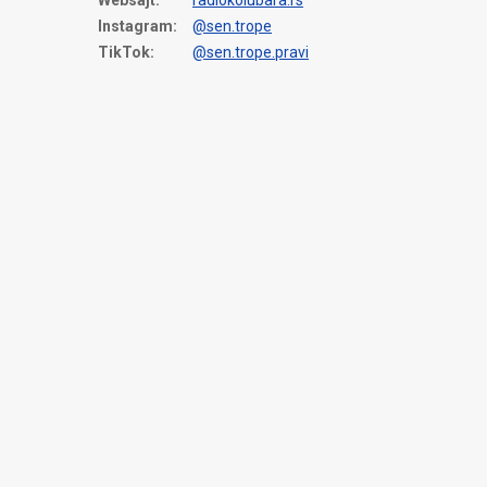
Websajt:
radiokolubara.rs
Instagram:
@sen.trope
TikTok:
@sen.trope.pravi