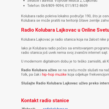
Sedište i adresa: Vojvode Mišića 2, Lajkovac
Telefon: 064/809-9094, 011/812-8609
Kolubara radio pokriva lokalno područje 190, što je osn
Kolubara se može pratiti na teritoriji čitave zemlje zahva
Radio Kolubara Lajkovac u Online Svet
Kolubara Lajkovac je radio stanica koja na žalost nike 
Iako je Kolubara radio počeo sa emitovanjem programa 
radio stanica još uvek nema svoj zvanični internet sajt.
U modernom digitalnom dobu je to teško zamisliti, ali 
Radio Kolubara uživo
se na sreću može slušati na na
folk, pa čak i
hip-hop muzike
koja odjekuje frekvencijo
Slušajte Radio Kolubara Lajkovac uživo preko inter
Kontakt radio stanice