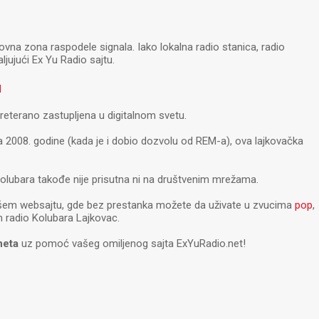
ovna zona raspodele signala. Iako lokalna radio stanica, radio
ljujući Ex Yu Radio sajtu.
u
preterano zastupljena u digitalnom svetu.
2008. godine (kada je i dobio dozvolu od REM-a), ova lajkovačka
Kolubara takođe nije prisutna ni na društvenim mrežama.
šem websajtu, gde bez prestanka možete da uživate u zvucima
pop
,
m radio Kolubara Lajkovac.
neta
uz pomoć vašeg omiljenog sajta ExYuRadio.net!