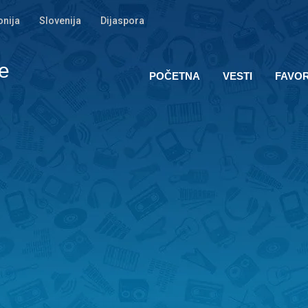
nija
Slovenija
Dijaspora
e
POČETNA
VESTI
FAVOR