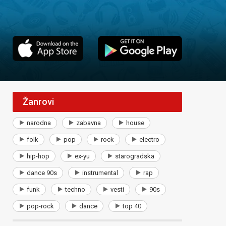
Žanrovi
narodna
zabavna
house
folk
pop
rock
electro
hip-hop
ex-yu
starogradska
dance 90s
instrumental
rap
funk
techno
vesti
90s
pop-rock
dance
top 40