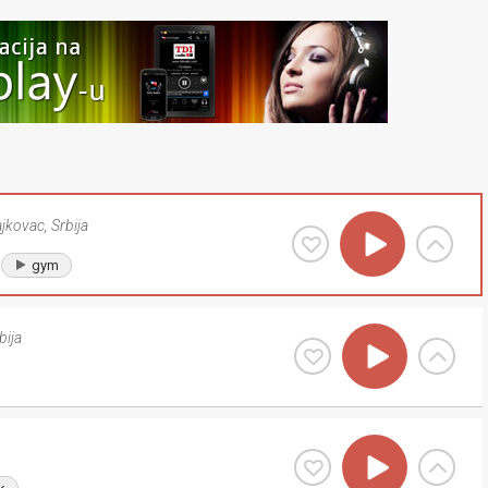
ajkovac
,
Srbija
gym
bija