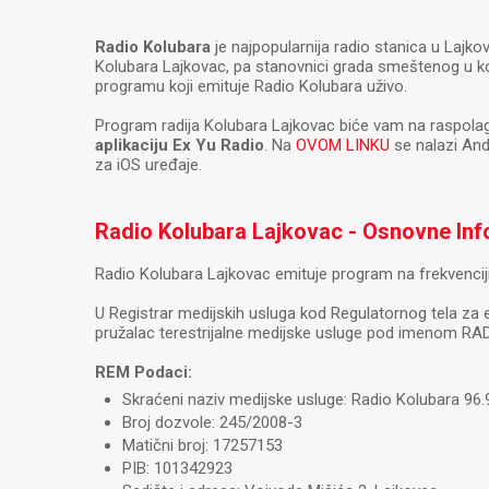
Radio Kolubara
je najpopularnija radio stanica u Lajk
Kolubara Lajkovac, pa stanovnici grada smeštenog u kot
programu koji emituje Radio Kolubara uživo.
Program radija Kolubara Lajkovac biće vam na raspolag
aplikaciju Ex Yu Radio
. Na
OVOM LINKU
se nalazi And
za iOS uređaje.
Radio Kolubara Lajkovac - Osnovne Info
Radio Kolubara Lajkovac emituje program na frekvencij
U Registrar medijskih usluga kod Regulatornog tela za 
pružalac terestrijalne medijske usluge pod imenom R
REM Podaci:
Skraćeni naziv medijske usluge: Radio Kolubara 96.
Broj dozvole: 245/2008-3
Matični broj: 17257153
PIB: 101342923