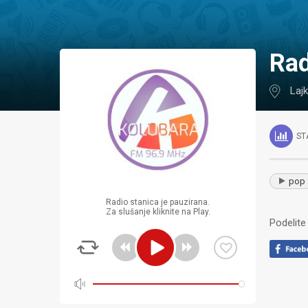
Ra
Laj
ST
pop
Radio stanica je pauzirana.
Za slušanje kliknite na Play.
Podelite 