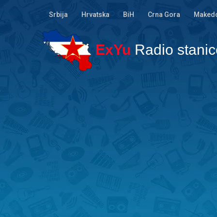
Srbija
Hrvatska
BiH
Crna Gora
Makedo
ExYu
Radio stanic