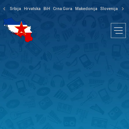
Srbija
Hrvatska
BiH
Crna Gora
Makedonija
Slovenija
Dija