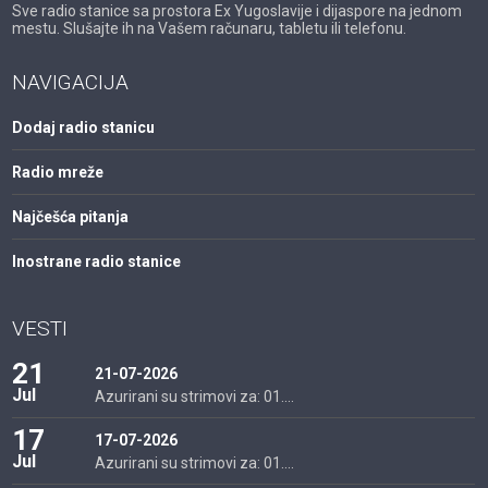
Sve radio stanice sa prostora Ex Yugoslavije i dijaspore na jednom
mestu. Slušajte ih na Vašem računaru, tabletu ili telefonu.
NAVIGACIJA
Dodaj radio stanicu
Radio mreže
Najčešća pitanja
Inostrane radio stanice
VESTI
21
21-07-2026
Jul
Azurirani su strimovi za: 01....
17
17-07-2026
Jul
Azurirani su strimovi za: 01....