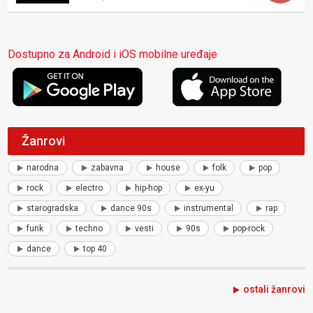
Dostupno za Android i iOS mobilne uređaje
Žanrovi
narodna
zabavna
house
folk
pop
rock
electro
hip-hop
ex-yu
starogradska
dance 90s
instrumental
rap
funk
techno
vesti
90s
pop-rock
dance
top 40
ostali žanrovi