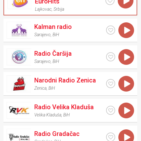
EuroHits
Lajkovac
,
Srbija
Kalman radio
Sarajevo
,
BiH
Radio Čaršija
Sarajevo
,
BiH
Narodni Radio Zenica
Zenica
,
BiH
Radio Velika Kladuša
Velika Kladuša
,
BiH
Radio Gradačac