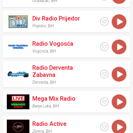
Gradačac
,
BiH
Div Radio Prijedor
Prijedor
,
BiH
Radio Vogosća
Vogosća
,
BiH
Radio Derventa
Zabavna
Derventa
,
BiH
Mega Mix Radio
Banja Luka
,
BiH
Radio Active
Zenica
,
BiH