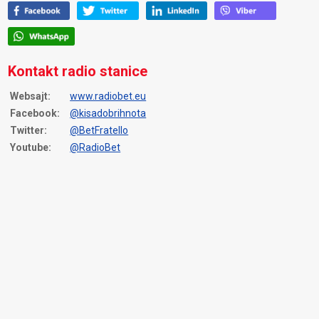
Kontakt radio stanice
Websajt:
www.radiobet.eu
Facebook:
@kisadobrihnota
Twitter:
@BetFratello
Youtube:
@RadioBet