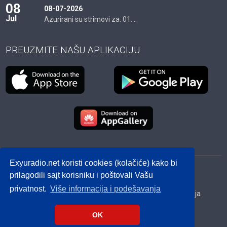
08
08-07-2026
Jul
Azurirani su strimovi za: 01....
PREUZMITE NAŠU APLIKACIJU
Exyuradio.net koristi cookies (kolačiće) kako bi
© 2012 - 2026! exyuradio.net -
Politika privatnosti
-
prilagodili sajt korisniku i poštovali Vašu
created by IMS.RS
privatnost.
Više informacija i podešavanja
Srbija
Hrvatska
BiH
Crna Gora
Makedonija
Slovenija
Dijaspora
OK