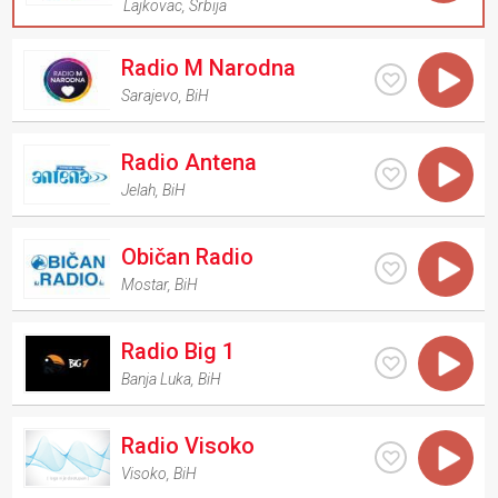
Lajkovac
,
Srbija
Radio M Narodna
Sarajevo
,
BiH
Radio Antena
Jelah
,
BiH
Običan Radio
Mostar
,
BiH
Radio Big 1
Banja Luka
,
BiH
Radio Visoko
Visoko
,
BiH