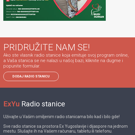
PRIDRUŽITE NAM SE!
Ako ste vlasnik radio stanice koja emituje svoj program online,
a Vaša stanica se ne nalazi u našoj bazi, kliknite na dugme i
popunite formular.
DODAJ RADIO STANICU
ExYu
Radio stanice
Uživajte u Vašim omiljenim radio stanicama bilo kad i bilo gde!
Sve radio stanice sa prostora Ex Yugoslavije i dijaspore na jednom
mestu. Slušajte ih na Vašem računaru, tabletu ili telefonu.