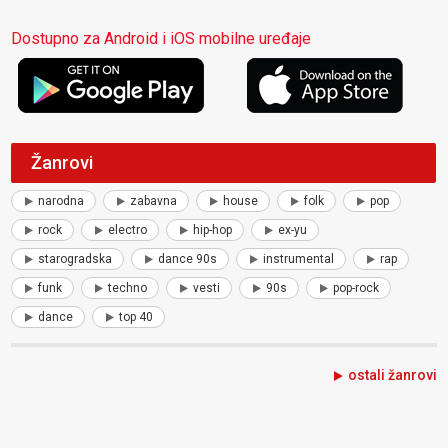
Dostupno za Android i iOS mobilne uređaje
Žanrovi
narodna
zabavna
house
folk
pop
rock
electro
hip-hop
ex-yu
starogradska
dance 90s
instrumental
rap
funk
techno
vesti
90s
pop-rock
dance
top 40
ostali žanrovi