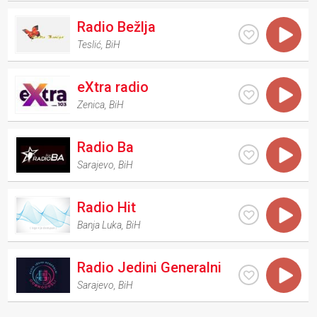
Radio Bežlja
Teslić
,
BiH
eXtra radio
Zenica
,
BiH
Radio Ba
Sarajevo
,
BiH
Radio Hit
Banja Luka
,
BiH
Radio Jedini Generalni
Sarajevo
,
BiH