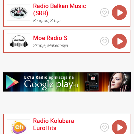
Radio Balkan Music
(SRB)
Beograd
,
Srbija
Moe Radio S
Skopje
,
Makedonija
Radio Kolubara
EuroHits