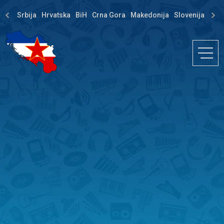
Srbija
Hrvatska
BiH
Crna Gora
Makedonija
Slovenija
Dija