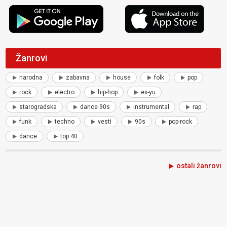
Žanrovi
narodna
zabavna
house
folk
pop
rock
electro
hip-hop
ex-yu
starogradska
dance 90s
instrumental
rap
funk
techno
vesti
90s
pop-rock
dance
top 40
ostali žanrovi