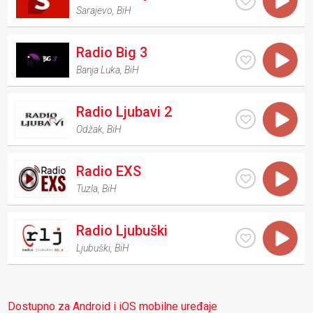
Sarajevo
,
BiH
Radio Big 3
Banja Luka
,
BiH
Radio Ljubavi 2
Odžak
,
BiH
Radio EXS
Tuzla
,
BiH
Radio Ljubuški
Ljubuški
,
BiH
Dostupno za Android i iOS mobilne uređaje