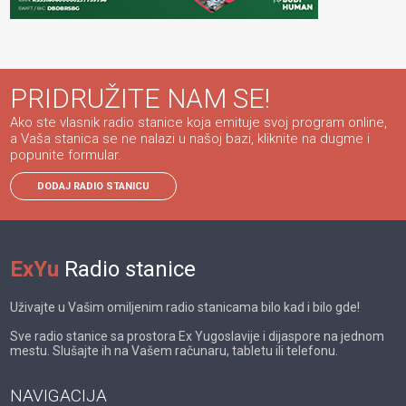
PRIDRUŽITE NAM SE!
Ako ste vlasnik radio stanice koja emituje svoj program online,
a Vaša stanica se ne nalazi u našoj bazi, kliknite na dugme i
popunite formular.
DODAJ RADIO STANICU
ExYu
Radio stanice
Uživajte u Vašim omiljenim radio stanicama bilo kad i bilo gde!
Sve radio stanice sa prostora Ex Yugoslavije i dijaspore na jednom
mestu. Slušajte ih na Vašem računaru, tabletu ili telefonu.
NAVIGACIJA