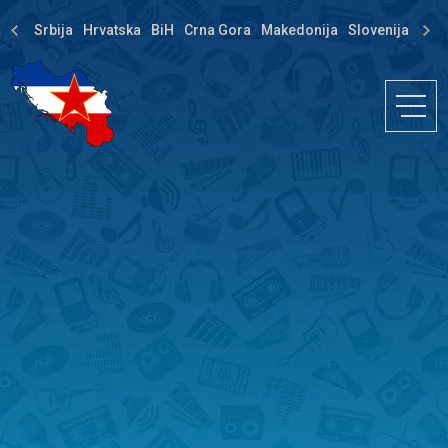
Srbija
Hrvatska
BiH
Crna Gora
Makedonija
Slovenija
Dija