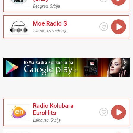
Beograd
,
Srbija
Moe Radio S
Skopje
,
Makedonija
Radio Kolubara
EuroHits
Lajkovac
,
Srbija