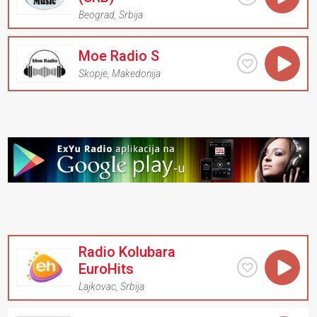
Beograd
,
Srbija
Moe Radio S
Skopje
,
Makedonija
Radio Kolubara
EuroHits
Lajkovac
,
Srbija