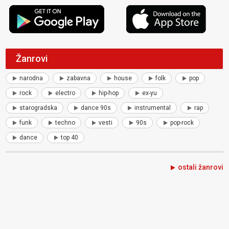
Žanrovi
narodna
zabavna
house
folk
pop
rock
electro
hip-hop
ex-yu
starogradska
dance 90s
instrumental
rap
funk
techno
vesti
90s
pop-rock
dance
top 40
ostali žanrovi