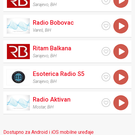
Sarajevo
,
BiH
Radio Bobovac
Vareš
,
BiH
Ritam Balkana
Sarajevo
,
BiH
Esoterica Radio S5
Sarajevo
,
BiH
Radio Aktivan
Mostar
,
BiH
Dostupno za Android i iOS mobilne uređaje