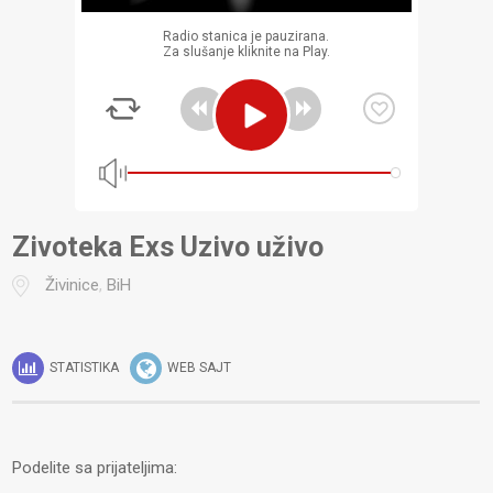
Radio stanica je pauzirana.
Za slušanje kliknite na Play.
Zivoteka Exs Uzivo uživo
Živinice
,
BiH
STATISTIKA
WEB SAJT
Podelite sa prijateljima: