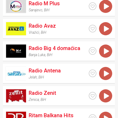
Radio M Plus
Sarajevo
,
BiH
Radio Avaz
Vražići
,
BiH
Radio Big 4 domaćica
Banja Luka
,
BiH
Radio Antena
Jelah
,
BiH
Radio Zenit
Zenica
,
BiH
Ritam Balkana Hits