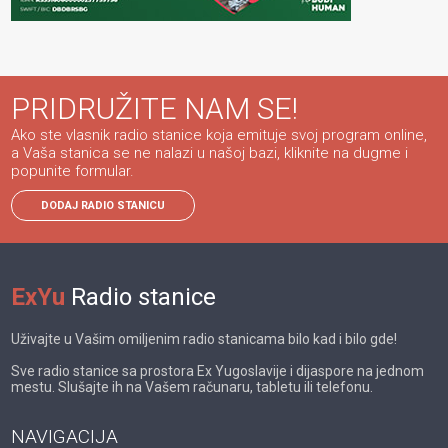
PRIDRUŽITE NAM SE!
Ako ste vlasnik radio stanice koja emituje svoj program online,
a Vaša stanica se ne nalazi u našoj bazi, kliknite na dugme i
popunite formular.
DODAJ RADIO STANICU
ExYu
Radio stanice
Uživajte u Vašim omiljenim radio stanicama bilo kad i bilo gde!
Sve radio stanice sa prostora Ex Yugoslavije i dijaspore na jednom
mestu. Slušajte ih na Vašem računaru, tabletu ili telefonu.
NAVIGACIJA