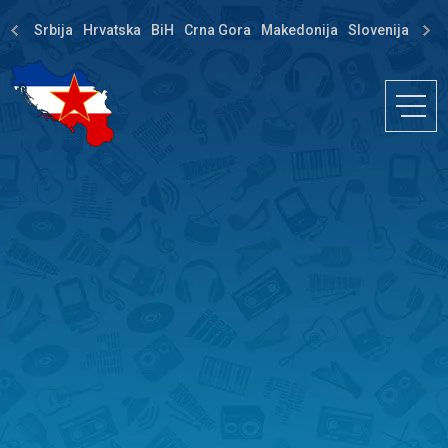
Srbija
Hrvatska
BiH
Crna Gora
Makedonija
Slovenija
Dija