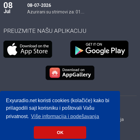
08
08-07-2026
Jul
Azurirani su strimovi za: 01....
PREUZMITE NAŠU APLIKACIJU
Exyuradio.net koristi cookies (kolačiće) kako bi
© 2012 - 2026! exyuradio.net -
Politika privatnosti
-
prilagodili sajt korisniku i poštovali Vašu
created by IMS.RS
privatnost.
Više informacija i podešavanja
Srbija
Hrvatska
BiH
Crna Gora
Makedonija
Slovenija
Dijaspora
OK