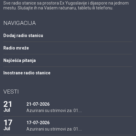
Sve radio stanice sa prostora Ex Yugoslavije i dijaspore na jednom
mestu. Slušajte ih na Vašem računaru, tabletu ili telefonu.
NAVIGACIJA
Dodaj radio stanicu
Radio mreže
Najčešća pitanja
Inostrane radio stanice
VESTI
21
21-07-2026
Jul
Azurirani su strimovi za: 01....
17
17-07-2026
Jul
Azurirani su strimovi za: 01....