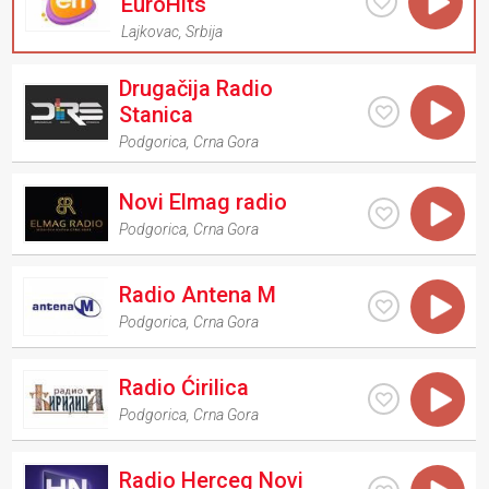
EuroHits
Lajkovac
,
Srbija
Drugačija Radio
Stanica
Podgorica
,
Crna Gora
Novi Elmag radio
Podgorica
,
Crna Gora
Radio Antena M
Podgorica
,
Crna Gora
Radio Ćirilica
Podgorica
,
Crna Gora
Radio Herceg Novi