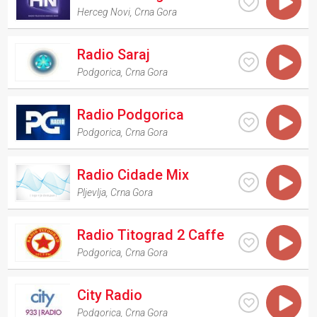
Herceg Novi
,
Crna Gora
Radio Saraj
Podgorica
,
Crna Gora
Radio Podgorica
Podgorica
,
Crna Gora
Radio Cidade Mix
Pljevlja
,
Crna Gora
Radio Titograd 2 Caffe
Podgorica
,
Crna Gora
City Radio
Podgorica
,
Crna Gora