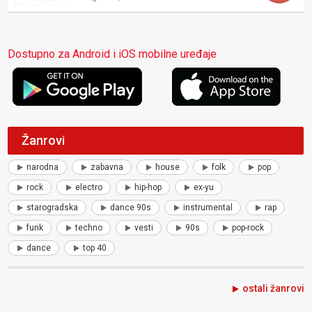
Dostupno za Android i iOS mobilne uređaje
Žanrovi
narodna
zabavna
house
folk
pop
rock
electro
hip-hop
ex-yu
starogradska
dance 90s
instrumental
rap
funk
techno
vesti
90s
pop-rock
dance
top 40
ostali žanrovi