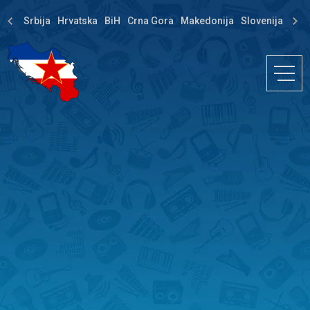
Srbija
Hrvatska
BiH
Crna Gora
Makedonija
Slovenija
Dija