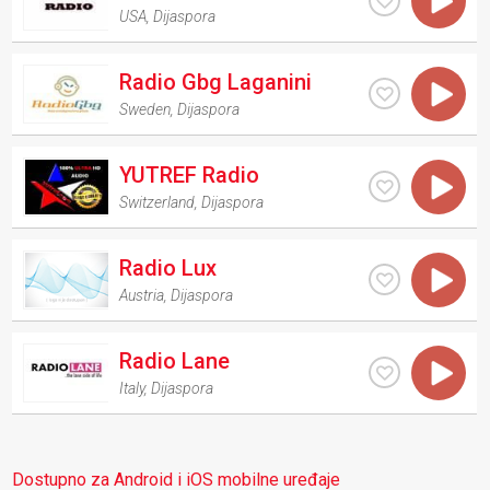
USA
,
Dijaspora
Radio Gbg Laganini
Sweden
,
Dijaspora
YUTREF Radio
Switzerland
,
Dijaspora
Radio Lux
Austria
,
Dijaspora
Radio Lane
Italy
,
Dijaspora
Dostupno za Android i iOS mobilne uređaje