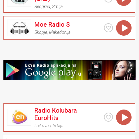
Beograd
,
Srbija
Moe Radio S
Skopje
,
Makedonija
Radio Kolubara
EuroHits
Lajkovac
,
Srbija