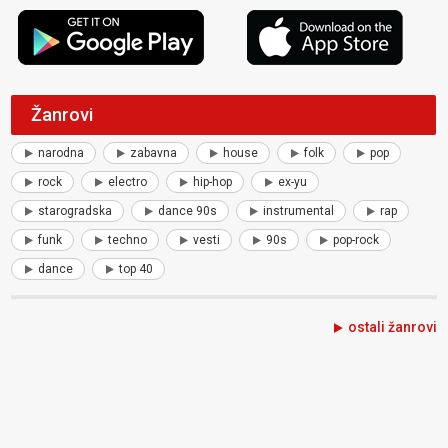
Žanrovi
narodna
zabavna
house
folk
pop
rock
electro
hip-hop
ex-yu
starogradska
dance 90s
instrumental
rap
funk
techno
vesti
90s
pop-rock
dance
top 40
ostali žanrovi