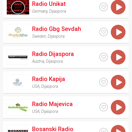
Radio Unikat
Germany
,
Dijaspora
Radio Gbg Sevdah
Sweden
,
Dijaspora
Radio Dijaspora
Austria
,
Dijaspora
Radio Kapija
USA
,
Dijaspora
Radio Majevica
USA
,
Dijaspora
Bosanski Radio