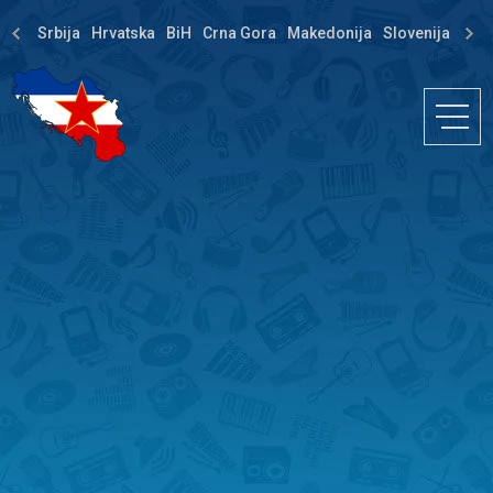
Srbija
Hrvatska
BiH
Crna Gora
Makedonija
Slovenija
Dija