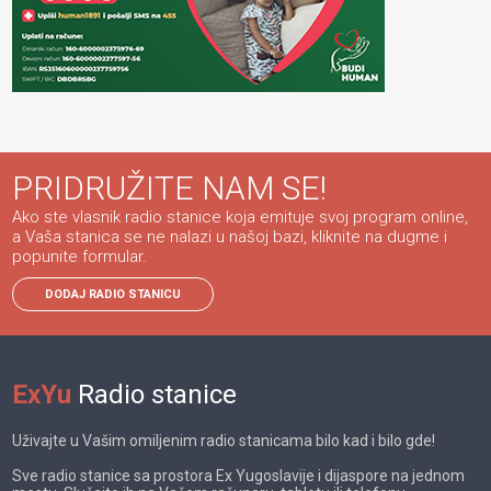
PRIDRUŽITE NAM SE!
Ako ste vlasnik radio stanice koja emituje svoj program online,
a Vaša stanica se ne nalazi u našoj bazi, kliknite na dugme i
popunite formular.
DODAJ RADIO STANICU
ExYu
Radio stanice
Uživajte u Vašim omiljenim radio stanicama bilo kad i bilo gde!
Sve radio stanice sa prostora Ex Yugoslavije i dijaspore na jednom