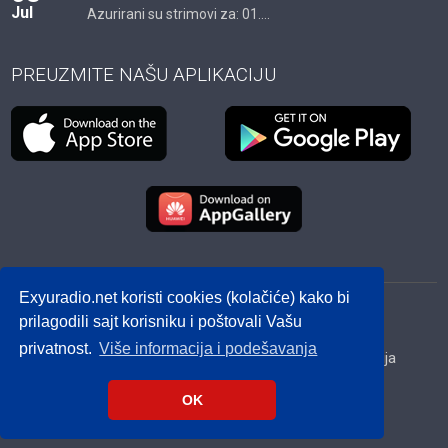
Jul
Azurirani su strimovi za: 01....
PREUZMITE NAŠU APLIKACIJU
Exyuradio.net koristi cookies (kolačiće) kako bi
© 2012 - 2026! exyuradio.net -
Politika privatnosti
-
prilagodili sajt korisniku i poštovali Vašu
created by IMS.RS
privatnost.
Više informacija i podešavanja
Srbija
Hrvatska
BiH
Crna Gora
Makedonija
Slovenija
Dijaspora
OK