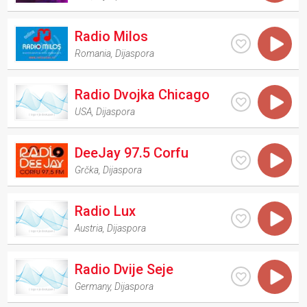
Radio Milos
Romania
,
Dijaspora
Radio Dvojka Chicago
USA
,
Dijaspora
DeeJay 97.5 Corfu
Grčka
,
Dijaspora
Radio Lux
Austria
,
Dijaspora
Radio Dvije Seje
Germany
,
Dijaspora