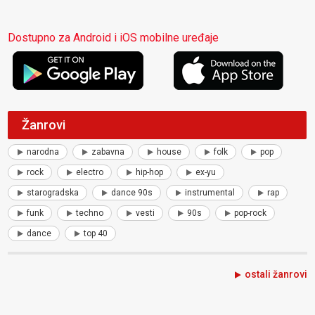
Dostupno za Android i iOS mobilne uređaje
Žanrovi
narodna
zabavna
house
folk
pop
rock
electro
hip-hop
ex-yu
starogradska
dance 90s
instrumental
rap
funk
techno
vesti
90s
pop-rock
dance
top 40
ostali žanrovi