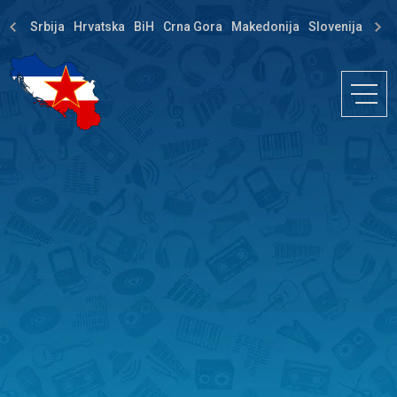
Srbija
Hrvatska
BiH
Crna Gora
Makedonija
Slovenija
Dija