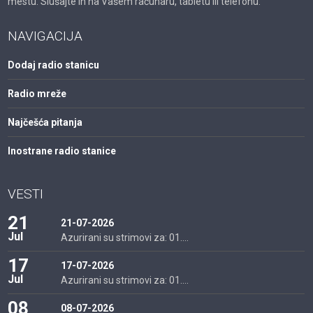
mestu. Slušajte ih na Vašem računaru, tabletu ili telefonu.
NAVIGACIJA
Dodaj radio stanicu
Radio mreže
Najčešća pitanja
Inostrane radio stanice
VESTI
21
21-07-2026
Jul
Azurirani su strimovi za: 01....
17
17-07-2026
Jul
Azurirani su strimovi za: 01....
08
08-07-2026