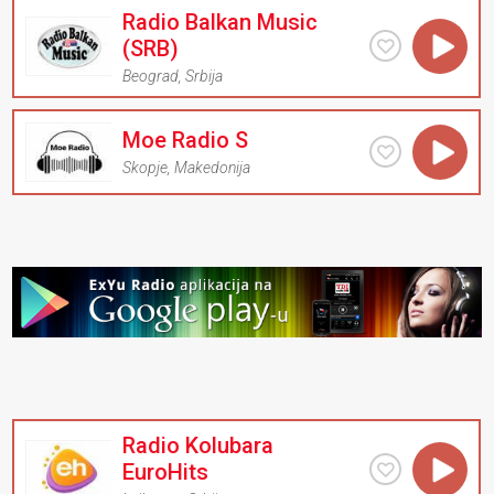
Radio Balkan Music
(SRB)
Beograd
,
Srbija
Moe Radio S
Skopje
,
Makedonija
Radio Kolubara
EuroHits