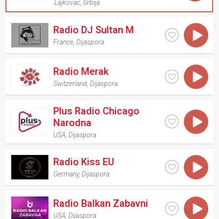
Lajkovac
,
Srbija
Radio DJ Sultan M
France
,
Dijaspora
Radio Merak
Switzerland
,
Dijaspora
Plus Radio Chicago
Narodna
USA
,
Dijaspora
Radio Kiss EU
Germany
,
Dijaspora
Radio Balkan Zabavni
USA
,
Dijaspora