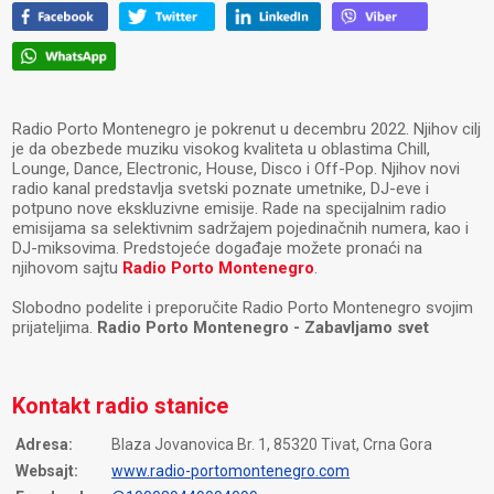
Radio Porto Montenegro je pokrenut u decembru 2022. Njihov cilj
je da obezbede muziku visokog kvaliteta u oblastima Chill,
Lounge, Dance, Electronic, House, Disco i Off-Pop. Njihov novi
radio kanal predstavlja svetski poznate umetnike, DJ-eve i
potpuno nove ekskluzivne emisije. Rade na specijalnim radio
emisijama sa selektivnim sadržajem pojedinačnih numera, kao i
DJ-miksovima. Predstojeće događaje možete pronaći na
njihovom sajtu
Radio Porto Montenegro
.
Slobodno podelite i preporučite Radio Porto Montenegro svojim
prijateljima.
Radio Porto Montenegro - Zabavljamo svet
Kontakt radio stanice
Adresa:
Blaza Jovanovica Br. 1, 85320 Tivat, Crna Gora
Websajt:
www.radio-portomontenegro.com