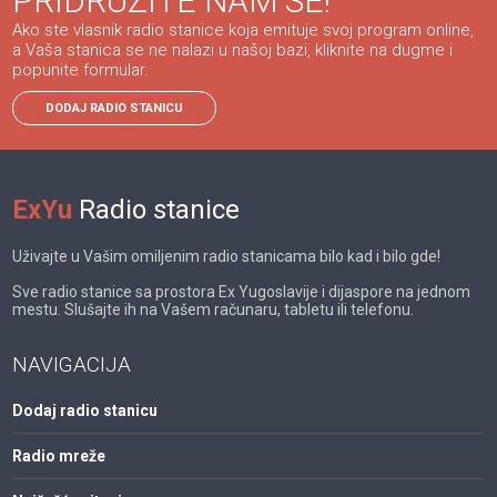
PRIDRUŽITE NAM SE!
Ako ste vlasnik radio stanice koja emituje svoj program online,
a Vaša stanica se ne nalazi u našoj bazi, kliknite na dugme i
popunite formular.
DODAJ RADIO STANICU
ExYu
Radio stanice
Uživajte u Vašim omiljenim radio stanicama bilo kad i bilo gde!
Sve radio stanice sa prostora Ex Yugoslavije i dijaspore na jednom
mestu. Slušajte ih na Vašem računaru, tabletu ili telefonu.
NAVIGACIJA
Dodaj radio stanicu
Radio mreže