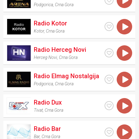
Podgorica
,
Crna Gora
Radio Kotor
Kotor
,
Crna Gora
Radio Herceg Novi
Herceg Novi
,
Crna Gora
Radio Elmag Nostalgija
Podgorica
,
Crna Gora
Radio Dux
Tivat
,
Crna Gora
Radio Bar
Bar
,
Crna Gora