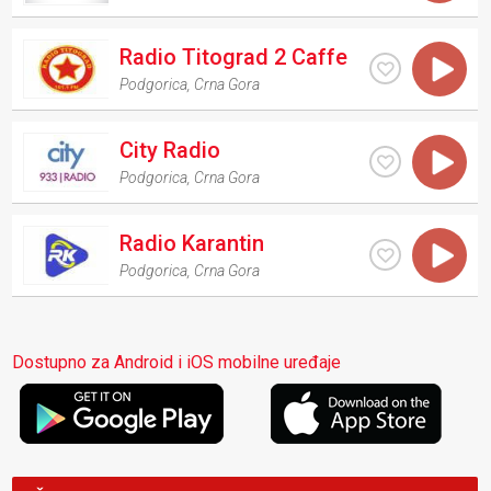
Radio Titograd 2 Caffe
Podgorica
,
Crna Gora
City Radio
Podgorica
,
Crna Gora
Radio Karantin
Podgorica
,
Crna Gora
Dostupno za Android i iOS mobilne uređaje