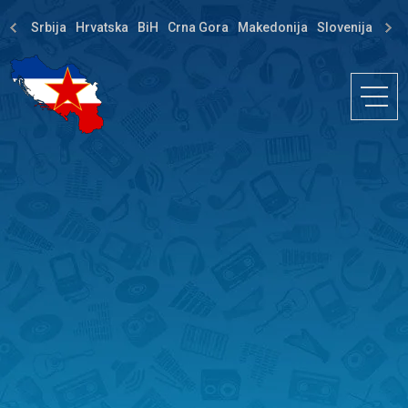
Srbija
Hrvatska
BiH
Crna Gora
Makedonija
Slovenija
Dija