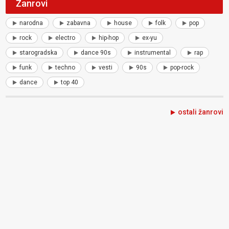
Žanrovi
narodna
zabavna
house
folk
pop
rock
electro
hip-hop
ex-yu
starogradska
dance 90s
instrumental
rap
funk
techno
vesti
90s
pop-rock
dance
top 40
ostali žanrovi