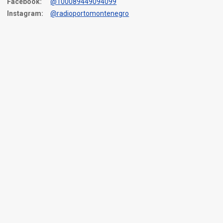
Facebook:
@100089449094099
Instagram:
@radioportomontenegro