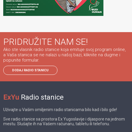
PRIDRUŽITE NAM SE!
Ako ste vlasnik radio stanice koja emituje svoj program online,
a Vaša stanica se ne nalazi u našoj bazi, kliknite na dugme i
popunite formular.
DODAJ RADIO STANICU
ExYu
Radio stanice
Uživajte u Vašim omiljenim radio stanicama bilo kad i bilo gde!
Sve radio stanice sa prostora Ex Yugoslavije i dijaspore na jednom
mestu. Slušajte ih na Vašem računaru, tabletu ili telefonu.