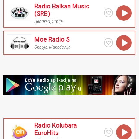
Radio Balkan Music
(SRB)
Beograd
,
Srbija
Moe Radio S
Skopje
,
Makedonija
Radio Kolubara
EuroHits