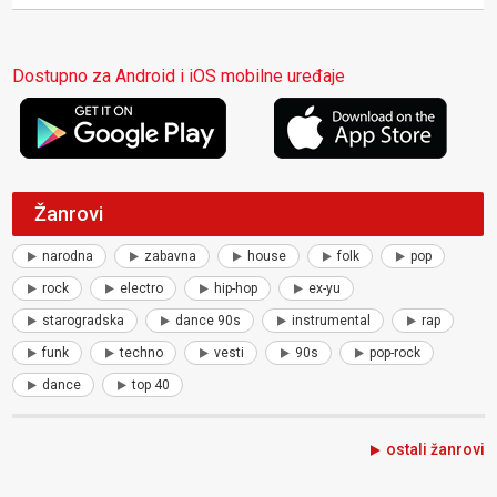
Dostupno za Android i iOS mobilne uređaje
Žanrovi
narodna
zabavna
house
folk
pop
rock
electro
hip-hop
ex-yu
starogradska
dance 90s
instrumental
rap
funk
techno
vesti
90s
pop-rock
dance
top 40
ostali žanrovi