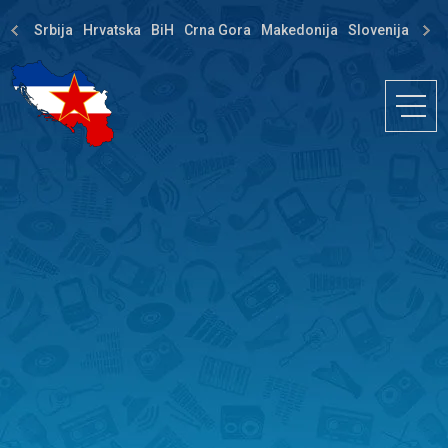
Srbija
Hrvatska
BiH
Crna Gora
Makedonija
Slovenija
Dija