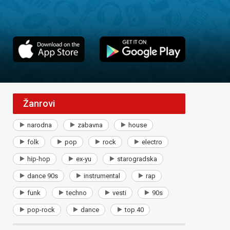
Žanrovi
narodna
zabavna
house
folk
pop
rock
electro
hip-hop
ex-yu
starogradska
dance 90s
instrumental
rap
funk
techno
vesti
90s
pop-rock
dance
top 40