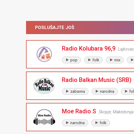
POSLUŠAJTE JOŠ
Radio Kolubara 96,9
Lajkovac
pop
folk
mix
Radio Balkan Music (SRB)
zabavna
narodna
fo
Moe Radio S
Skopje
,
Makedonija
narodna
folk