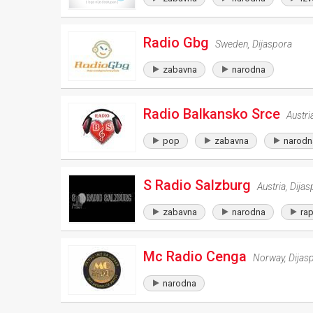
Radio Gbg
Sweden
,
Dijaspora
zabavna
narodna
Radio Balkansko Srce
Austri
pop
zabavna
narodn
S Radio Salzburg
Austria
,
Dijas
zabavna
narodna
ra
Mc Radio Cenga
Norway
,
Dijas
narodna