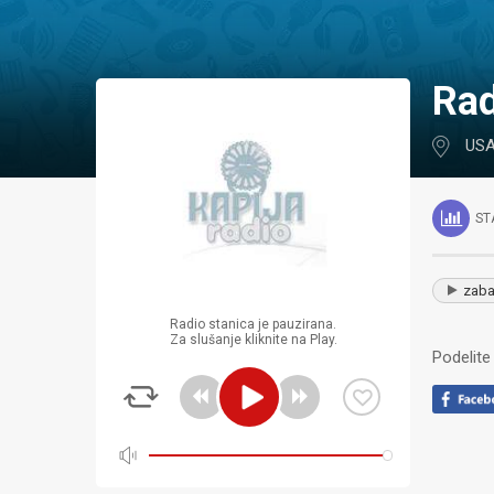
Ra
US
ST
zaba
Radio stanica je pauzirana.
Za slušanje kliknite na Play.
Podelite 