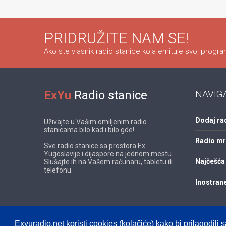
PRIDRUŽITE NAM SE!
Ako ste vlasnik radio stanice koja emituje svoj program
ExYu
Radio stanice
NAVIG
Dodaj ra
Uživajte u Vašim omiljenim radio
stanicama bilo kad i bilo gde!
Radio m
Sve radio stanice sa prostora Ex
Yugoslavije i dijaspore na jednom mestu.
Najčešća 
Slušajte ih na Vašem računaru, tabletu ili
telefonu.
Inostrane
Exyuradio.net koristi cookies (kolačiće) kako bi prilagodili s