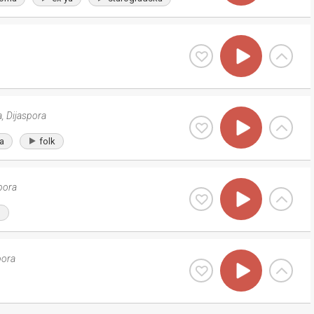
a
,
Dijaspora
a
folk
pora
p
pora