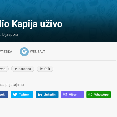
dio Kapija uživo
A
,
Dijaspora
ATISTIKA
WEB SAJT
vna
narodna
folk
sa prijateljima: