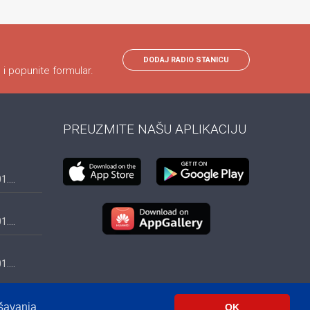
DODAJ RADIO STANICU
 i popunite formular.
PREUZMITE NAŠU APLIKACIJU
....
....
....
ešavanja
OK