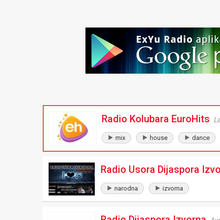
Radio Kolubara EuroHits
L
mix
house
dance
Radio Usora Dijaspora Izv
narodna
izvorna
Radio Dijaspora Izvorna