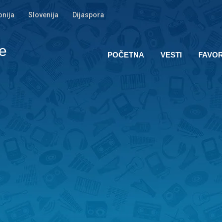
nija
Slovenija
Dijaspora
e
POČETNA
VESTI
FAVOR