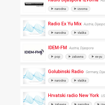
Aus
narodna
izvorna
Radio Ex Yu Mix
Austria
,
Dijasp
narodna
vlaška
IDEM-FM
Austria
,
Dijaspora
pop
zabavna
ex-yu
Golubinski Radio
Germany
,
Dij
narodna
vlaška
Hrvatski radio New York
US
zabavna
narodna
izv