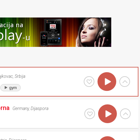
ajkovac
,
Srbija
gym
orna
Germany
,
Dijaspora