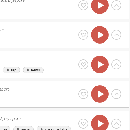
tria
,
Dijaspora
ora
rap
news
aspora
A
,
Dijaspora
orna
ex-yu
starogradska