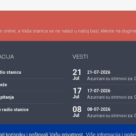
 online, a Vaša stanica se ne nalazi u našoj bazi, kliknite na dugme
ACIJA
VESTI
21
dio stanicu
21-07-2026
Jul
Azurirani su strimovi za: 01
reže
17
17-07-2026
Jul
pitanja
Azurirani su strimovi za: 01
08
08-07-2026
 radio stanice
Jul
Azurirani su strimovi za: 01
ajt korisniku i poštovali Vašu privatnost.
Više informacija i pod