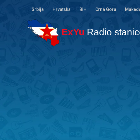
Srbija
Hrvatska
BiH
Crna Gora
Makedo
ExYu
Radio stanic