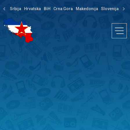
Srbija
Hrvatska
BiH
Crna Gora
Makedonija
Slovenija
Dija