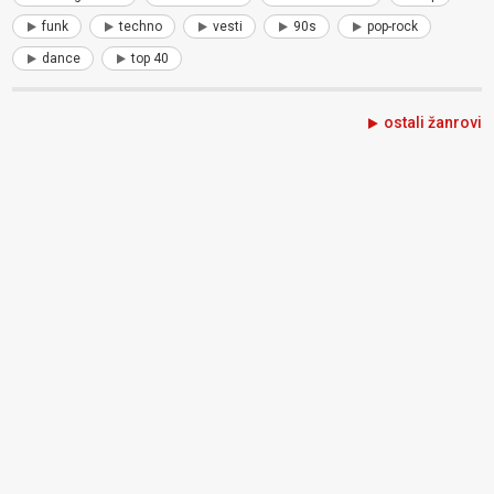
funk
techno
vesti
90s
pop-rock
dance
top 40
ostali žanrovi