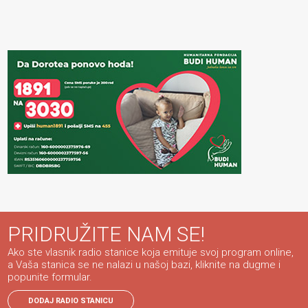
PRIDRUŽITE NAM SE!
Ako ste vlasnik radio stanice koja emituje svoj program online,
a Vaša stanica se ne nalazi u našoj bazi, kliknite na dugme i
popunite formular.
DODAJ RADIO STANICU