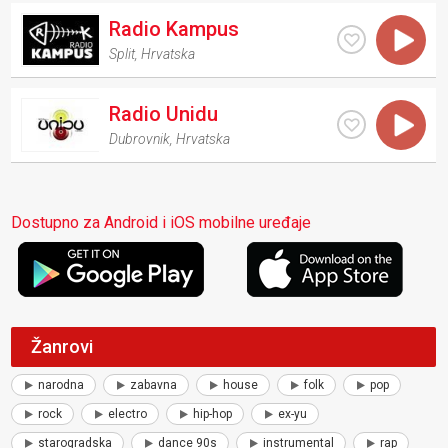
Radio Kampus
Split
,
Hrvatska
Radio Unidu
Dubrovnik
,
Hrvatska
Dostupno za Android i iOS mobilne uređaje
Žanrovi
narodna
zabavna
house
folk
pop
rock
electro
hip-hop
ex-yu
starogradska
dance 90s
instrumental
rap