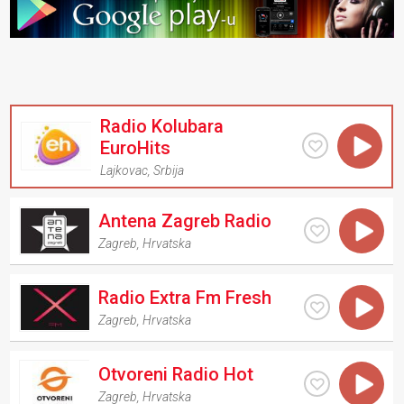
Radio Kolubara
EuroHits
Lajkovac
,
Srbija
Antena Zagreb Radio
Zagreb
,
Hrvatska
Radio Extra Fm Fresh
Zagreb
,
Hrvatska
Otvoreni Radio Hot
Zagreb
,
Hrvatska