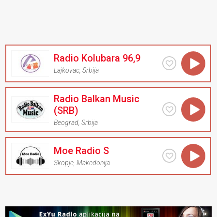
Radio Kolubara 96,9
Lajkovac
,
Srbija
Radio Balkan Music
(SRB)
Beograd
,
Srbija
Moe Radio S
Skopje
,
Makedonija