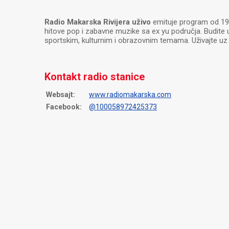
Radio Makarska Rivijera uživo
emituje program od 199
hitove pop i zabavne muzike sa ex yu područja. Budite
sportskim, kulturnim i obrazovnim temama. Uživajte uz i
Kontakt radio stanice
Websajt:
www.radiomakarska.com
Facebook:
@100058972425373