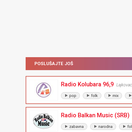
POSLUŠAJTE JOŠ
Radio Kolubara 96,9
Lajkovac
pop
folk
mix
Radio Balkan Music (SRB)
zabavna
narodna
fo