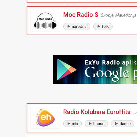
Moe Radio S
Skopje
,
Makedonija
narodna
folk
Radio Kolubara EuroHits
L
mix
house
dance