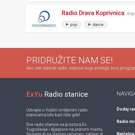
Radio Drava Koprivnica
Kopr
pop
dance
PRIDRUŽITE NAM SE!
Ako ste vlasnik radio stanice koja emituje svoj program
ExYu
Radio stanice
NAVIG
Dodaj ra
Uživajte u Vašim omiljenim radio
stanicama bilo kad i bilo gde!
Radio m
Sve radio stanice sa prostora Ex
Yugoslavije i dijaspore na jednom mestu.
Najčešća 
Slušajte ih na Vašem računaru, tabletu ili