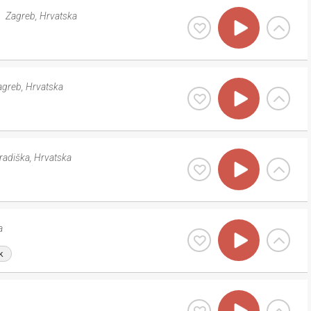
Zagreb
,
Hrvatska
agreb
,
Hrvatska
radiška
,
Hrvatska
a
k