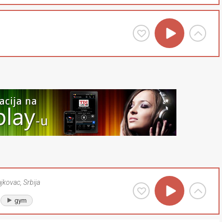
ajkovac
,
Srbija
gym