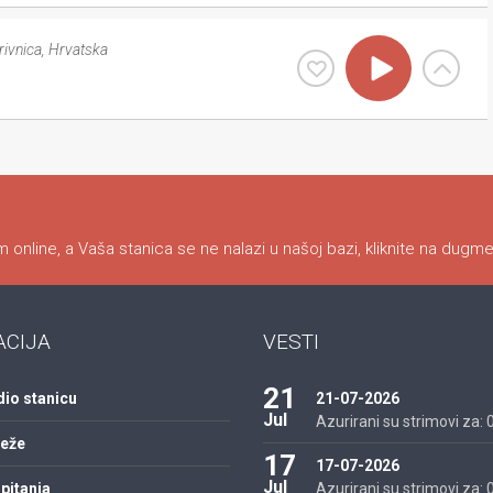
ivnica
,
Hrvatska
 online, a Vaša stanica se ne nalazi u našoj bazi, kliknite na dugme
ACIJA
VESTI
21
dio stanicu
21-07-2026
Jul
Azurirani su strimovi za: 01
reže
17
17-07-2026
Jul
pitanja
Azurirani su strimovi za: 01