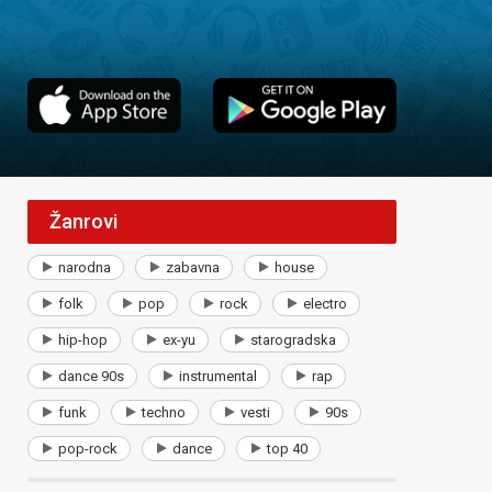
Žanrovi
narodna
zabavna
house
folk
pop
rock
electro
hip-hop
ex-yu
starogradska
dance 90s
instrumental
rap
funk
techno
vesti
90s
pop-rock
dance
top 40