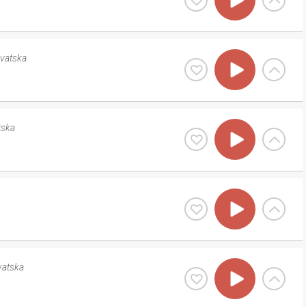
vatska
tska
vatska