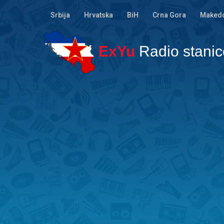
Srbija
Hrvatska
BiH
Crna Gora
Makedo
ExYu
Radio stanic