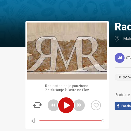
Ra
Mak
ST
pop-
Radio stanica je pauzirana.
Za slušanje kliknite na Play.
Podelite 