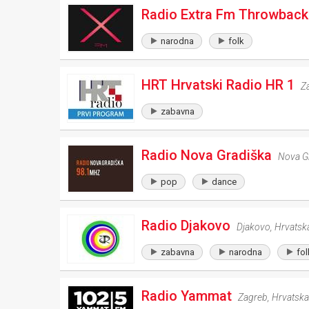
Radio Extra Fm Throwback
narodna
folk
HRT Hrvatski Radio HR 1
Z
zabavna
Radio Nova Gradiška
Nova G
pop
dance
Radio Djakovo
Djakovo
,
Hrvatsk
zabavna
narodna
fol
Radio Yammat
Zagreb
,
Hrvatska