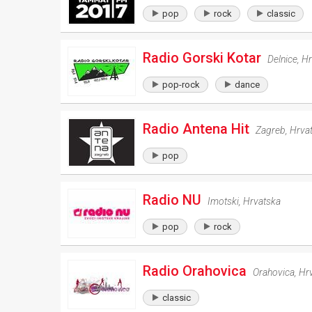
pop
rock
classic
Radio Gorski Kotar
Delnice
,
Hr
pop-rock
dance
Radio Antena Hit
Zagreb
,
Hrva
pop
Radio NU
Imotski
,
Hrvatska
pop
rock
Radio Orahovica
Orahovica
,
Hr
classic