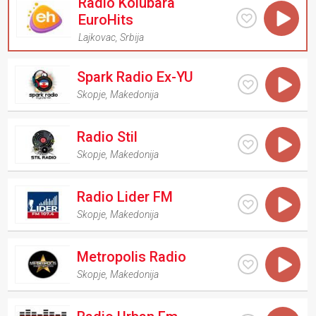
Radio Kolubara
EuroHits
Lajkovac
,
Srbija
Spark Radio Ex-YU
Skopje
,
Makedonija
Radio Stil
Skopje
,
Makedonija
Radio Lider FM
Skopje
,
Makedonija
Metropolis Radio
Skopje
,
Makedonija