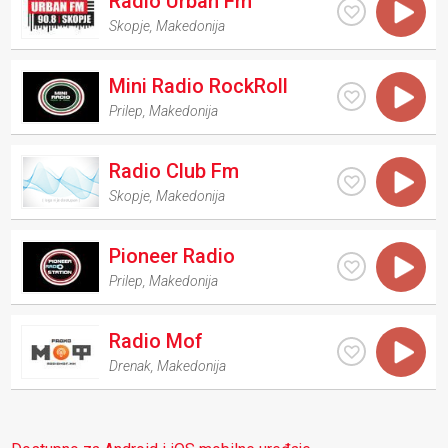
Radio Urban Fm
Skopje
,
Makedonija
Mini Radio RockRoll
Prilep
,
Makedonija
Radio Club Fm
Skopje
,
Makedonija
Pioneer Radio
Prilep
,
Makedonija
Radio Mof
Drenak
,
Makedonija