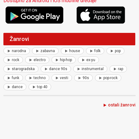
Dostupno za Android i iOS mobilne uređaje
Žanrovi
narodna
zabavna
house
folk
pop
rock
electro
hip-hop
ex-yu
starogradska
dance 90s
instrumental
rap
funk
techno
vesti
90s
pop-rock
dance
top 40
ostali žanrovi