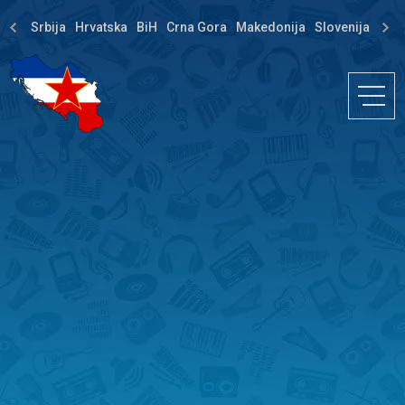
Srbija
Hrvatska
BiH
Crna Gora
Makedonija
Slovenija
Dija