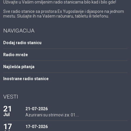
Uživajte u Vašim omiljenim radio stanicama bilo kad i bilo gde!
Sve radio stanice sa prostora Ex Yugoslavije i dijaspore na jednom
mestu. Slušajte ih na Vašem računaru, tabletu ili telefonu.
NAVIGACIJA
Dodaj radio stanicu
Radio mreže
Najčešća pitanja
Inostrane radio stanice
VESTI
21
21-07-2026
Jul
Azurirani su strimovi za: 01....
17
17-07-2026