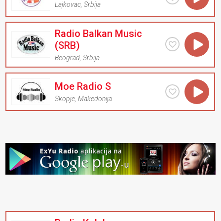
Lajkovac
,
Srbija
Radio Balkan Music
(SRB)
Beograd
,
Srbija
Moe Radio S
Skopje
,
Makedonija