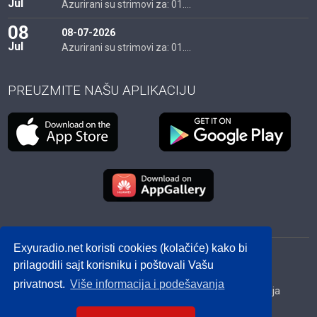
Jul
Azurirani su strimovi za: 01....
08
08-07-2026
Jul
Azurirani su strimovi za: 01....
PREUZMITE NAŠU APLIKACIJU
Exyuradio.net koristi cookies (kolačiće) kako bi
© 2012 - 2026! exyuradio.net -
Politika privatnosti
-
prilagodili sajt korisniku i poštovali Vašu
created by IMS.RS
privatnost.
Više informacija i podešavanja
Srbija
Hrvatska
BiH
Crna Gora
Makedonija
Slovenija
Dijaspora