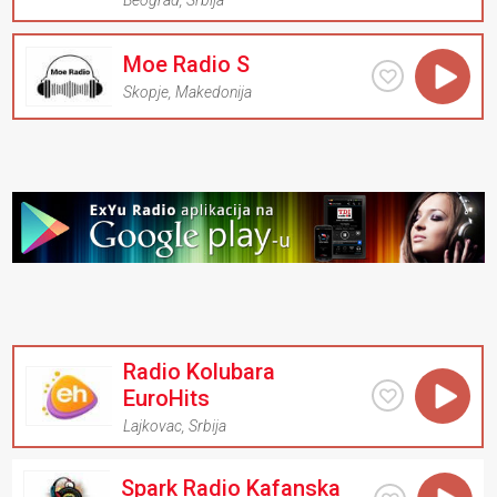
Beograd
,
Srbija
Moe Radio S
Skopje
,
Makedonija
Radio Kolubara
EuroHits
Lajkovac
,
Srbija
Spark Radio Kafanska