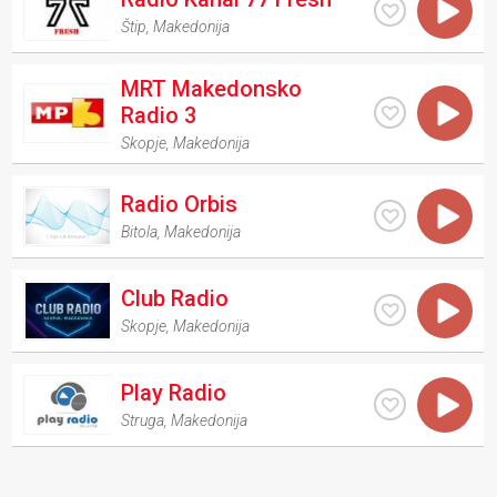
Štip
,
Makedonija
MRT Makedonsko
Radio 3
Skopje
,
Makedonija
Radio Orbis
Bitola
,
Makedonija
Club Radio
Skopje
,
Makedonija
Play Radio
Struga
,
Makedonija