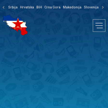
Srbija
Hrvatska
BiH
Crna Gora
Makedonija
Slovenija
Dija