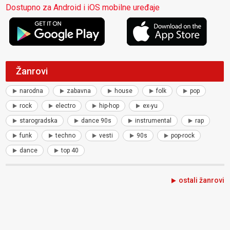
Dostupno za Android i iOS mobilne uređaje
Žanrovi
narodna
zabavna
house
folk
pop
rock
electro
hip-hop
ex-yu
starogradska
dance 90s
instrumental
rap
funk
techno
vesti
90s
pop-rock
dance
top 40
ostali žanrovi