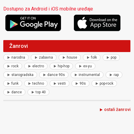
Dostupno za Android i iOS mobilne uređaje
Žanrovi
narodna
zabavna
house
folk
pop
rock
electro
hip-hop
ex-yu
starogradska
dance 90s
instrumental
rap
funk
techno
vesti
90s
pop-rock
dance
top 40
ostali žanrovi