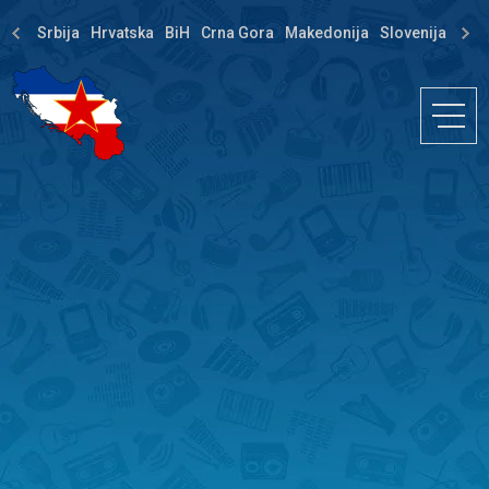
Srbija
Hrvatska
BiH
Crna Gora
Makedonija
Slovenija
Dija