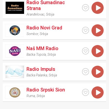
Radio Šumadinac
Strana
Aranđelovac
,
Srbija
Radio Novi Grad
Sombor
,
Srbija
Naš MM Radio
Bačka Topola
,
Srbija
Radio Impuls
Bačka Palanka
,
Srbija
Radio Srpski Sion
Ruma
,
Srbija