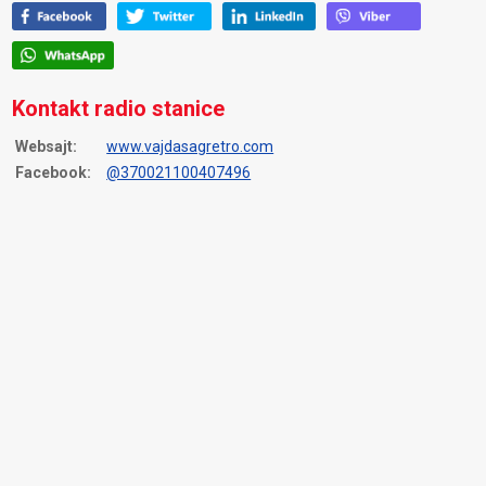
Kontakt radio stanice
Websajt:
www.vajdasagretro.com
Facebook:
@370021100407496