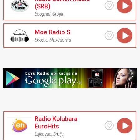
(SRB)
Beograd
,
Srbija
Moe Radio S
Skopje
,
Makedonija
Radio Kolubara
EuroHits
Lajkovac
,
Srbija