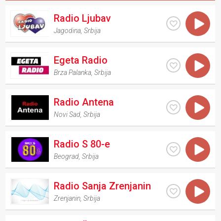
Radio Ljubav
Jagodina
,
Srbija
Egeta Radio
Brza Palanka
,
Srbija
Radio Antena
Novi Sad
,
Srbija
Radio S 80-e
Beograd
,
Srbija
Radio Sanja Zrenjanin
Zrenjanin
,
Srbija