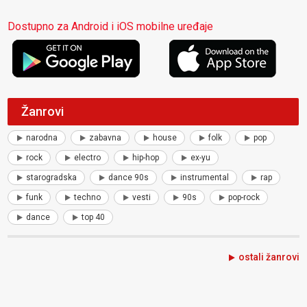
Dostupno za Android i iOS mobilne uređaje
Žanrovi
narodna
zabavna
house
folk
pop
rock
electro
hip-hop
ex-yu
starogradska
dance 90s
instrumental
rap
funk
techno
vesti
90s
pop-rock
dance
top 40
ostali žanrovi