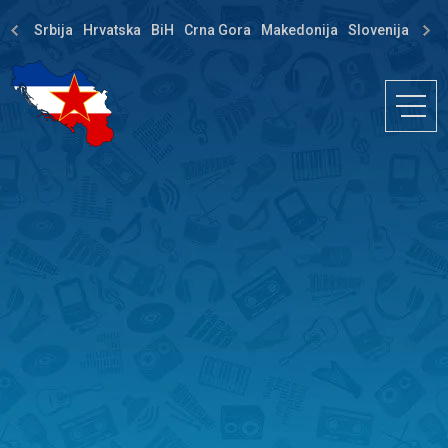
Srbija
Hrvatska
BiH
Crna Gora
Makedonija
Slovenija
Dija