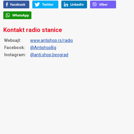
Kontakt radio stanice
Websajt:
www.antishop.rs/radio
Facebook:
@AntishopBg
Instagram:
@anti.shop.beograd