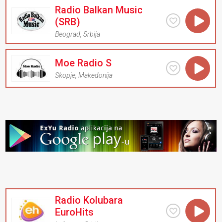
Radio Balkan Music
(SRB)
Beograd
,
Srbija
Moe Radio S
Skopje
,
Makedonija
Radio Kolubara
EuroHits