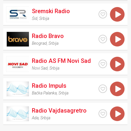
Sremski Radio
Šid
,
Srbija
Radio Bravo
Beograd
,
Srbija
Radio AS FM Novi Sad
Novi Sad
,
Srbija
Radio Impuls
Bačka Palanka
,
Srbija
Radio Vajdasagretro
Ada
,
Srbija