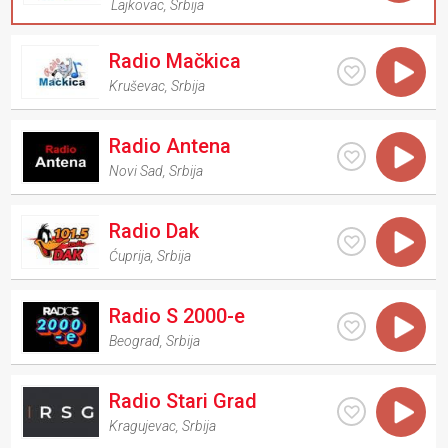
Lajkovac
,
Srbija
Radio Mačkica
Kruševac
,
Srbija
Radio Antena
Novi Sad
,
Srbija
Radio Dak
Ćuprija
,
Srbija
Radio S 2000-e
Beograd
,
Srbija
Radio Stari Grad
Kragujevac
,
Srbija