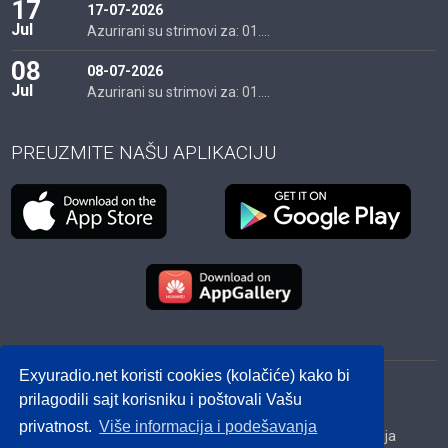
17
17-07-2026
Jul
Azurirani su strimovi za: 01....
08
08-07-2026
Jul
Azurirani su strimovi za: 01....
PREUZMITE NAŠU APLIKACIJU
Exyuradio.net koristi cookies (kolačiće) kako bi
© 2012 - 2026! exyuradio.net -
Politika privatnosti
-
prilagodili sajt korisniku i poštovali Vašu
created by IMS.RS
privatnost.
Više informacija i podešavanja
Srbija
Hrvatska
BiH
Crna Gora
Makedonija
Slovenija