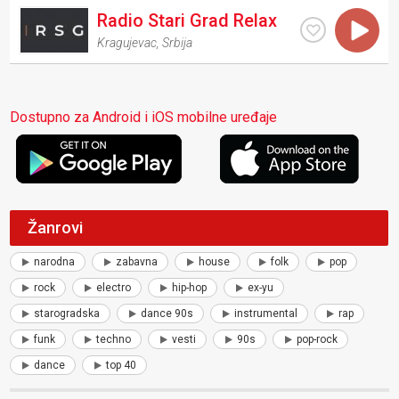
Radio Stari Grad Relax
Kragujevac
,
Srbija
Dostupno za Android i iOS mobilne uređaje
Žanrovi
narodna
zabavna
house
folk
pop
rock
electro
hip-hop
ex-yu
starogradska
dance 90s
instrumental
rap
funk
techno
vesti
90s
pop-rock
dance
top 40