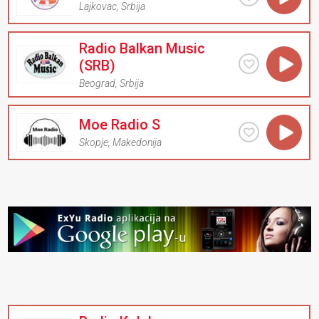
Lajkovac
,
Srbija
Radio Balkan Music
(SRB)
Beograd
,
Srbija
Moe Radio S
Skopje
,
Makedonija