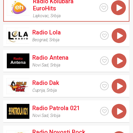
Radio Kolubara
EuroHits
Lajkovac
,
Srbija
Radio Lola
Beograd
,
Srbija
Radio Antena
Novi Sad
,
Srbija
Radio Dak
Ćuprija
,
Srbija
Radio Patrola 021
Novi Sad
,
Srbija
Radio Novosti Rock