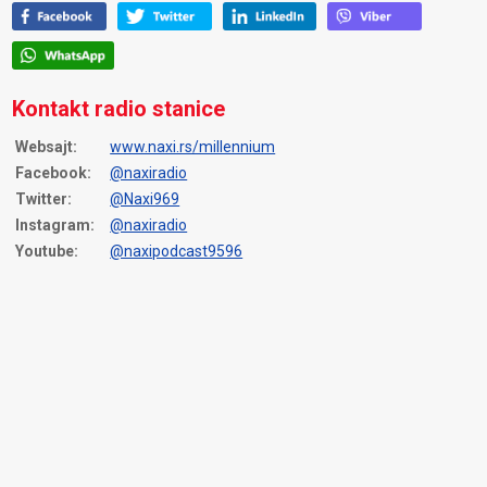
Kontakt radio stanice
Websajt:
www.naxi.rs/millennium
Facebook:
@naxiradio
Twitter:
@Naxi969
Instagram:
@naxiradio
Youtube:
@naxipodcast9596