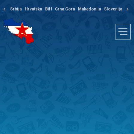
Srbija
Hrvatska
BiH
Crna Gora
Makedonija
Slovenija
Dija