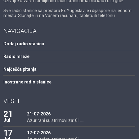
Uživajte u Vašim omiljenim radio stanicama bilo kad i bilo gde!
Sve radio stanice sa prostora Ex Yugoslavije i dijaspore na jednom
mestu. Slušajte ih na Vašem računaru, tabletu ili telefonu.
NAVIGACIJA
Dodaj radio stanicu
Radio mreže
Najčešća pitanja
Inostrane radio stanice
VESTI
21
21-07-2026
Jul
Azurirani su strimovi za: 01....
17
17-07-2026
Jul