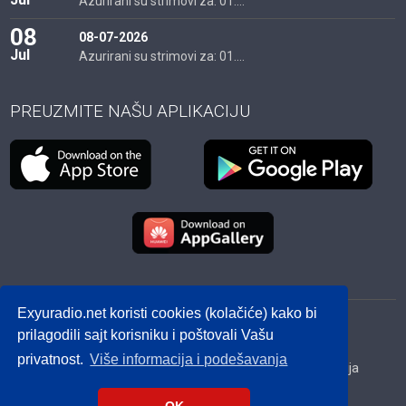
Azurirani su strimovi za: 01....
08
08-07-2026
Jul
Azurirani su strimovi za: 01....
PREUZMITE NAŠU APLIKACIJU
Exyuradio.net koristi cookies (kolačiće) kako bi
© 2012 - 2026! exyuradio.net -
Politika privatnosti
-
prilagodili sajt korisniku i poštovali Vašu
created by IMS.RS
privatnost.
Više informacija i podešavanja
Srbija
Hrvatska
BiH
Crna Gora
Makedonija
Slovenija
Dijaspora