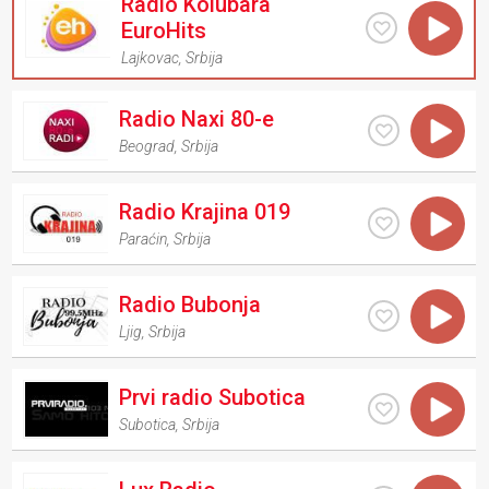
Radio Kolubara
EuroHits
Lajkovac
,
Srbija
Radio Naxi 80-e
Beograd
,
Srbija
Radio Krajina 019
Paraćin
,
Srbija
Radio Bubonja
Ljig
,
Srbija
Prvi radio Subotica
Subotica
,
Srbija