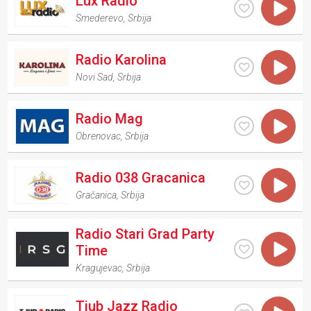
Lux Radio
Smederevo
,
Srbija
Radio Karolina
Novi Sad
,
Srbija
Radio Mag
Obrenovac
,
Srbija
Radio 038 Gracanica
Gračanica
,
Srbija
Radio Stari Grad Party
Time
Kragujevac
,
Srbija
Tjub Jazz Radio