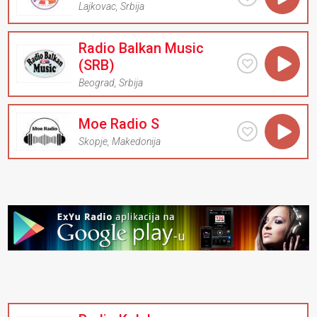
Lajkovac
,
Srbija
Radio Balkan Music
(SRB)
Beograd
,
Srbija
Moe Radio S
Skopje
,
Makedonija