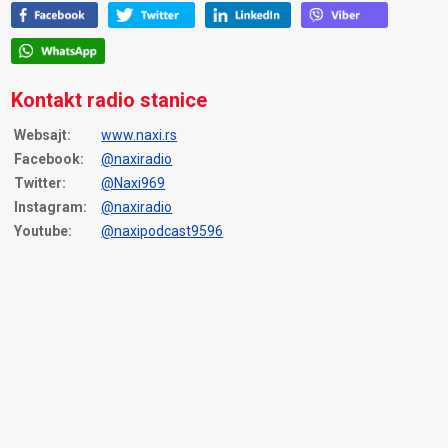
Kontakt radio stanice
Websajt:
www.naxi.rs
Facebook:
@naxiradio
Twitter:
@Naxi969
Instagram:
@naxiradio
Youtube:
@naxipodcast9596