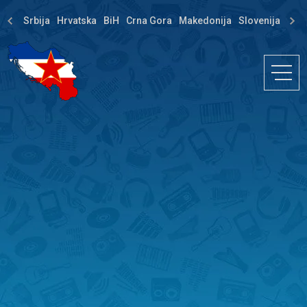
Srbija
Hrvatska
BiH
Crna Gora
Makedonija
Slovenija
Dija