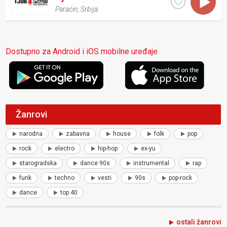
Paraćin
,
Srbija
Dostupno za Android i iOS mobilne uređaje
Žanrovi
narodna
zabavna
house
folk
pop
rock
electro
hip-hop
ex-yu
starogradska
dance 90s
instrumental
rap
funk
techno
vesti
90s
pop-rock
dance
top 40
ostali žanrovi