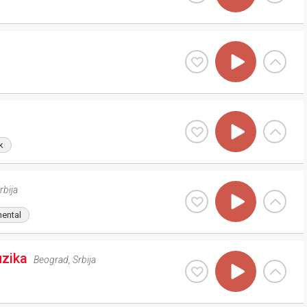
k
rbija
mental
uzika
Beograd
,
Srbija