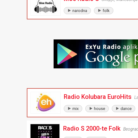
narodna
folk
Radio Kolubara EuroHits
L
mix
house
dance
Radio S 2000-te Folk
Beogra