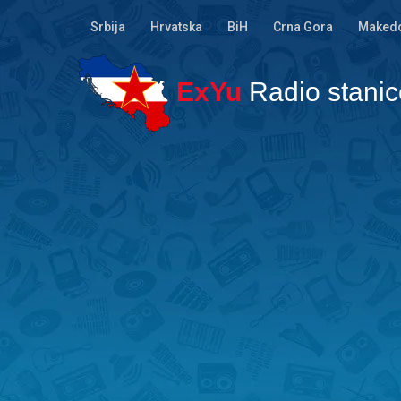
Srbija
Hrvatska
BiH
Crna Gora
Makedo
ExYu
Radio stanic