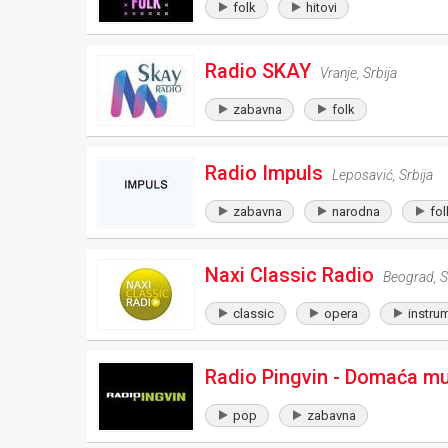
folk
hitovi
Radio SKAY
Vranje
,
Srbija
zabavna
folk
Radio Impuls
Leposavić
,
Srbija
zabavna
narodna
fol
Naxi Classic Radio
Beograd
,
S
classic
opera
instru
Radio Pingvin - Domaća m
pop
zabavna