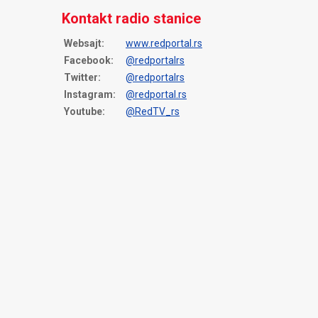
Kontakt radio stanice
Websajt:
www.redportal.rs
Facebook:
@redportalrs
Twitter:
@redportalrs
Instagram:
@redportal.rs
Youtube:
@RedTV_rs