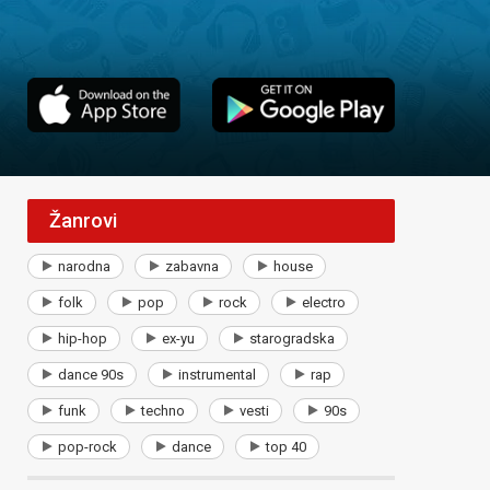
Žanrovi
narodna
zabavna
house
folk
pop
rock
electro
hip-hop
ex-yu
starogradska
dance 90s
instrumental
rap
funk
techno
vesti
90s
pop-rock
dance
top 40