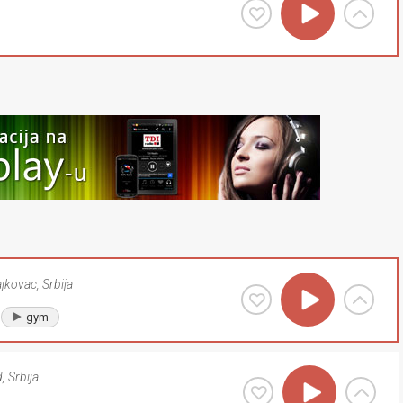
ajkovac
,
Srbija
gym
d
,
Srbija