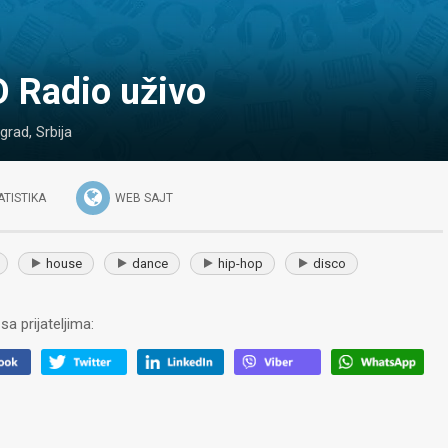
D Radio uživo
grad
,
Srbija
ATISTIKA
WEB SAJT
house
dance
hip-hop
disco
sa prijateljima: