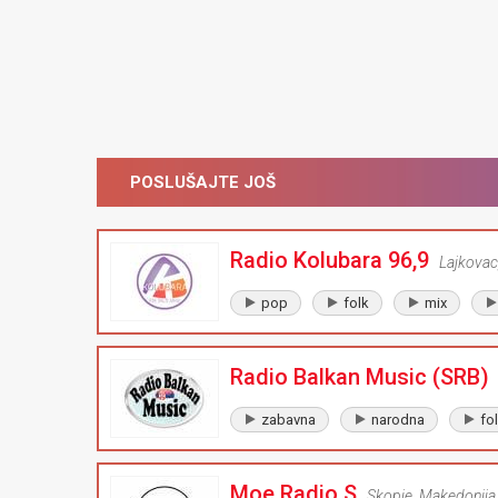
POSLUŠAJTE JOŠ
Radio Kolubara 96,9
Lajkovac
pop
folk
mix
Radio Balkan Music (SRB)
zabavna
narodna
fo
Moe Radio S
Skopje
,
Makedonija