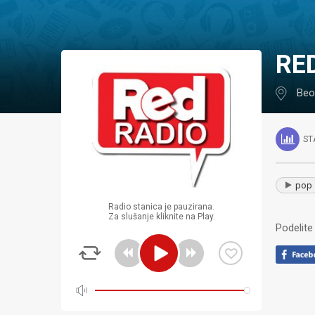
RE
Beo
ST
pop
Radio stanica je pauzirana.
Za slušanje kliknite na Play.
Podelite 