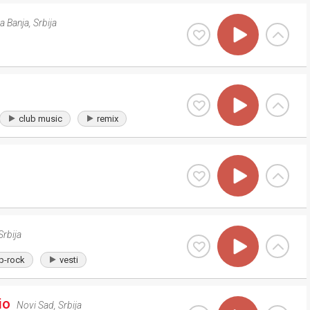
a Banja
,
Srbija
club music
remix
Srbija
p-rock
vesti
io
Novi Sad
,
Srbija