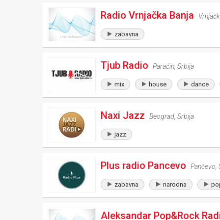
Radio Vrnjačka Banja
Vrnjačk
zabavna
Tjub Radio
Paraćin
,
Srbija
mix
house
dance
Naxi Jazz
Beograd
,
Srbija
jazz
Plus radio Pancevo
Pančevo
,
zabavna
narodna
po
Aleksandar Pop&Rock Rad