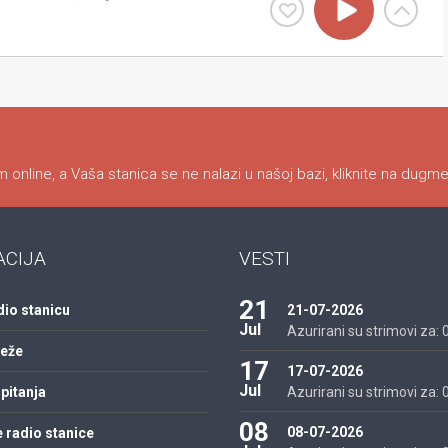
 online, a Vaša stanica se ne nalazi u našoj bazi, kliknite na dugme
ACIJA
VESTI
21
dio stanicu
21-07-2026
Jul
Azurirani su strimovi za: 01
reže
17
17-07-2026
Jul
pitanja
Azurirani su strimovi za: 01
08
08-07-2026
 radio stanice