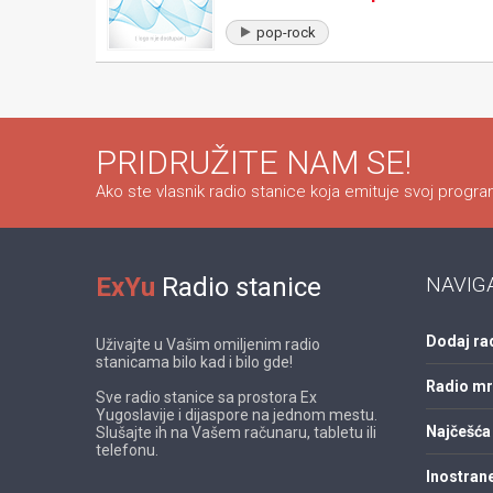
pop-rock
PRIDRUŽITE NAM SE!
Ako ste vlasnik radio stanice koja emituje svoj program
ExYu
Radio stanice
NAVIG
Dodaj ra
Uživajte u Vašim omiljenim radio
stanicama bilo kad i bilo gde!
Radio m
Sve radio stanice sa prostora Ex
Yugoslavije i dijaspore na jednom mestu.
Najčešća 
Slušajte ih na Vašem računaru, tabletu ili
telefonu.
Inostrane