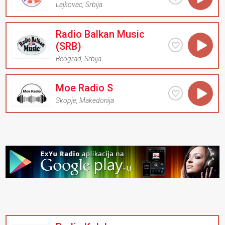
Lajkovac
,
Srbija
Radio Balkan Music
(SRB)
Beograd
,
Srbija
Moe Radio S
Skopje
,
Makedonija