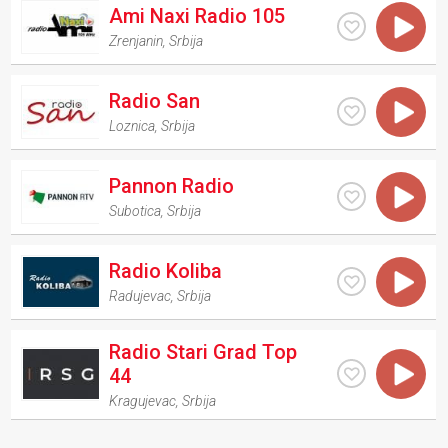
Ami Naxi Radio 105
Zrenjanin
,
Srbija
Radio San
Loznica
,
Srbija
Pannon Radio
Subotica
,
Srbija
Radio Koliba
Radujevac
,
Srbija
Radio Stari Grad Top
44
Kragujevac
,
Srbija