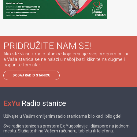
PRIDRUŽITE NAM SE!
Ako ste vlasnik radio stanice koja emituje svoj program online,
a Vaša stanica se ne nalazi u našoj bazi, kliknite na dugme i
popunite formular.
DODAJ RADIO STANICU
ExYu
Radio stanice
Uživajte u Vašim omiljenim radio stanicama bilo kad i bilo gde!
Sve radio stanice sa prostora Ex Yugoslavije i dijaspore na jednom
mestu. Slušajte ih na Vašem računaru, tabletu ili telefonu.