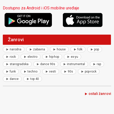
Dostupno za Android i iOS mobilne uređaje
Žanrovi
narodna
zabavna
house
folk
pop
rock
electro
hip-hop
ex-yu
starogradska
dance 90s
instrumental
rap
funk
techno
vesti
90s
pop-rock
dance
top 40
ostali žanrovi