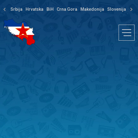
Srbija
Hrvatska
BiH
Crna Gora
Makedonija
Slovenija
Dija