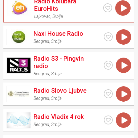
Radio Kolubara
EuroHits
Lajkovac
,
Srbija
Naxi House Radio
Beograd
,
Srbija
Radio S3 - Pingvin
radio
Beograd
,
Srbija
Radio Slovo Ljubve
Beograd
,
Srbija
Radio Vladix 4 rok
Beograd
,
Srbija