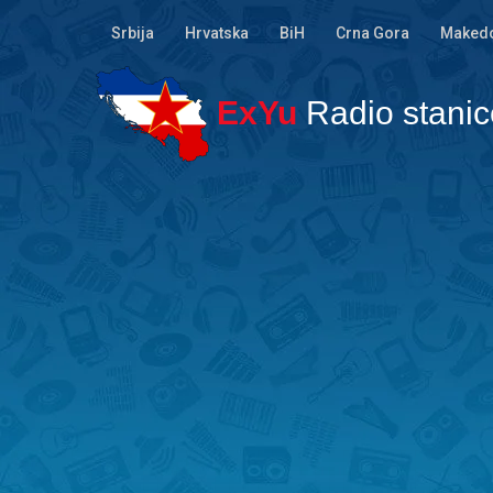
Srbija
Hrvatska
BiH
Crna Gora
Makedo
ExYu
Radio stanic