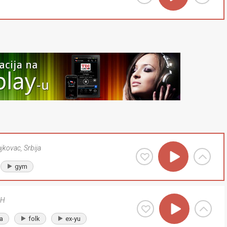
ajkovac
,
Srbija
gym
iH
a
folk
ex-yu