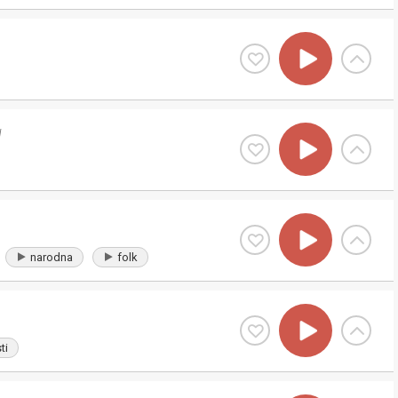
H
narodna
folk
ti