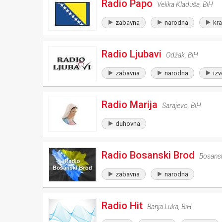
Radio Papo
Velika Kladuša
,
BiH
zabavna
narodna
kra
Radio Ljubavi
Odžak
,
BiH
zabavna
narodna
izv
Radio Marija
Sarajevo
,
BiH
duhovna
Radio Bosanski Brod
Bosans
zabavna
narodna
Radio Hit
Banja Luka
,
BiH