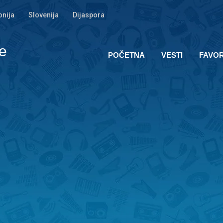
nija
Slovenija
Dijaspora
e
POČETNA
VESTI
FAVOR