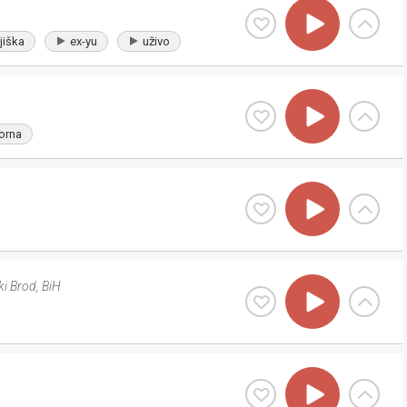
jiška
ex-yu
uživo
orna
ki Brod
,
BiH