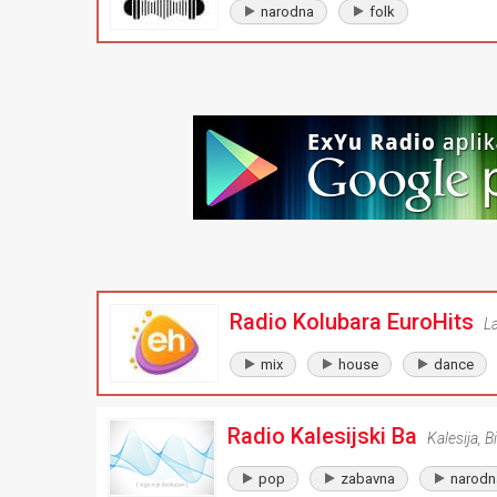
narodna
folk
Radio Kolubara EuroHits
L
mix
house
dance
Radio Kalesijski Ba
Kalesija
,
B
pop
zabavna
narodn