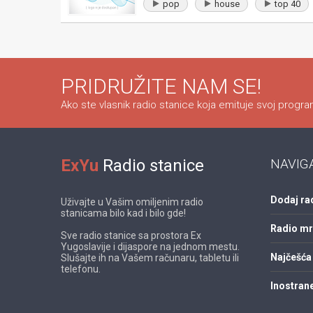
pop
house
top 40
PRIDRUŽITE NAM SE!
Ako ste vlasnik radio stanice koja emituje svoj program
ExYu
Radio stanice
NAVIG
Dodaj ra
Uživajte u Vašim omiljenim radio
stanicama bilo kad i bilo gde!
Radio m
Sve radio stanice sa prostora Ex
Yugoslavije i dijaspore na jednom mestu.
Najčešća 
Slušajte ih na Vašem računaru, tabletu ili
telefonu.
Inostrane