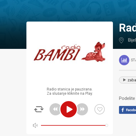
Ra
Bije
ST
zaba
Radio stanica je pauzirana.
Za slušanje kliknite na Play.
Podelite 