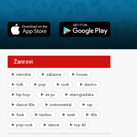
Žanrovi
narodna
zabavna
house
folk
pop
rock
electro
hip-hop
ex-yu
starogradska
dance 90s
instrumental
rap
funk
techno
vesti
90s
pop-rock
dance
top 40