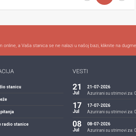
 online, a Vaša stanica se ne nalazi u našoj bazi, kliknite na dugme
ACIJA
VESTI
21
dio stanicu
21-07-2026
Jul
Azurirani su strimovi za: 01
reže
17
17-07-2026
Jul
pitanja
Azurirani su strimovi za: 01
08
08-07-2026
 radio stanice
Jul
Azurirani su strimovi za: 01