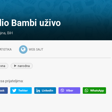
dio Bambi uživo
ljina
,
BiH
ATISTIKA
WEB SAJT
vna
narodna
sa prijateljima: