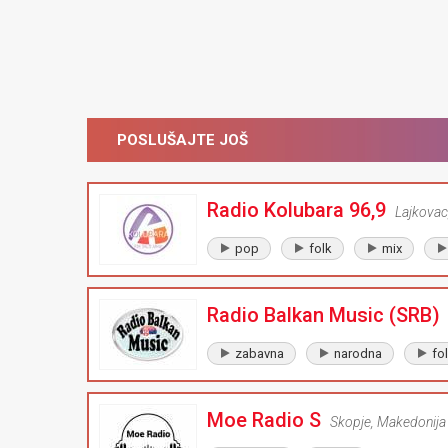
POSLUŠAJTE JOŠ
Radio Kolubara 96,9
Lajkovac
pop
folk
mix
Radio Balkan Music (SRB)
zabavna
narodna
fo
Moe Radio S
Skopje
,
Makedonija