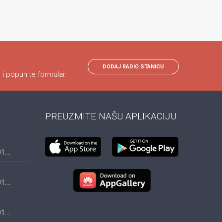
DODAJ RADIO STANICU
 i popunite formular.
PREUZMITE NAŠU APLIKACIJU
....
....
....