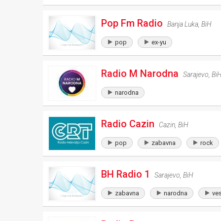
Pop Fm Radio
Banja Luka
,
BiH
pop
ex-yu
Radio M Narodna
Sarajevo
,
Bi
narodna
Radio Cazin
Cazin
,
BiH
pop
zabavna
rock
BH Radio 1
Sarajevo
,
BiH
zabavna
narodna
ves