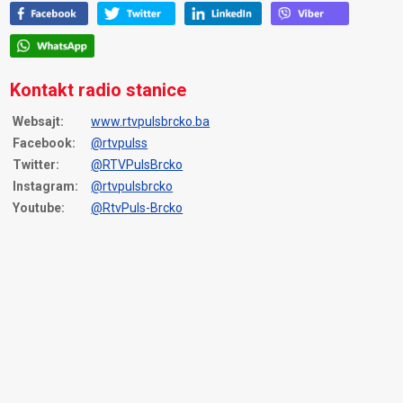
Kontakt radio stanice
Websajt:
www.rtvpulsbrcko.ba
Facebook:
@rtvpulss
Twitter:
@RTVPulsBrcko
Instagram:
@rtvpulsbrcko
Youtube:
@RtvPuls-Brcko