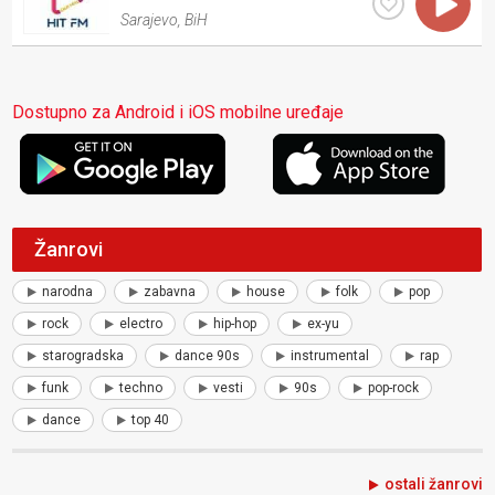
Sarajevo
,
BiH
Dostupno za Android i iOS mobilne uređaje
Žanrovi
narodna
zabavna
house
folk
pop
rock
electro
hip-hop
ex-yu
starogradska
dance 90s
instrumental
rap
funk
techno
vesti
90s
pop-rock
dance
top 40
ostali žanrovi