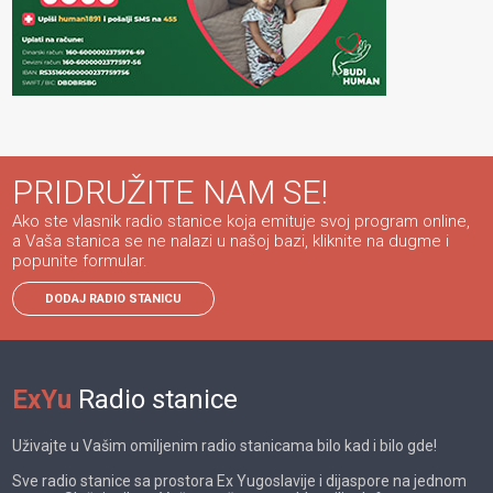
PRIDRUŽITE NAM SE!
Ako ste vlasnik radio stanice koja emituje svoj program online,
a Vaša stanica se ne nalazi u našoj bazi, kliknite na dugme i
popunite formular.
DODAJ RADIO STANICU
ExYu
Radio stanice
Uživajte u Vašim omiljenim radio stanicama bilo kad i bilo gde!
Sve radio stanice sa prostora Ex Yugoslavije i dijaspore na jednom