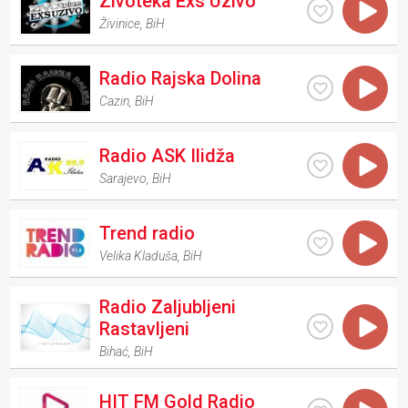
Zivoteka Exs Uzivo
Živinice
,
BiH
Radio Rajska Dolina
Cazin
,
BiH
Radio ASK Ilidža
Sarajevo
,
BiH
Trend radio
Velika Kladuša
,
BiH
Radio Zaljubljeni
Rastavljeni
Bihać
,
BiH
HIT FM Gold Radio