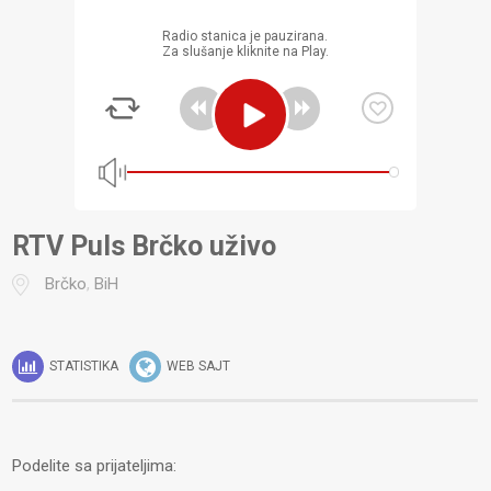
Radio stanica je pauzirana.
Za slušanje kliknite na Play.
RTV Puls Brčko uživo
Brčko
,
BiH
STATISTIKA
WEB SAJT
Podelite sa prijateljima: