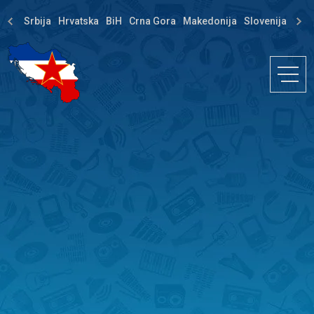
Srbija
Hrvatska
BiH
Crna Gora
Makedonija
Slovenija
Dija