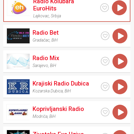
Radio Kolubara
EuroHits
Lajkovac
,
Srbija
Radio Bet
Gradačac
,
BiH
Radio Mix
Sarajevo
,
BiH
Krajiski Radio Dubica
Kozarska Dubica
,
BiH
Koprivljanski Radio
Modriča
,
BiH