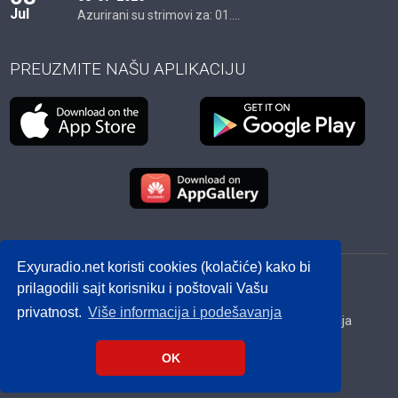
Jul
Azurirani su strimovi za: 01....
PREUZMITE NAŠU APLIKACIJU
Exyuradio.net koristi cookies (kolačiće) kako bi
© 2012 - 2026! exyuradio.net -
Politika privatnosti
-
prilagodili sajt korisniku i poštovali Vašu
created by IMS.RS
privatnost.
Više informacija i podešavanja
Srbija
Hrvatska
BiH
Crna Gora
Makedonija
Slovenija
Dijaspora
OK