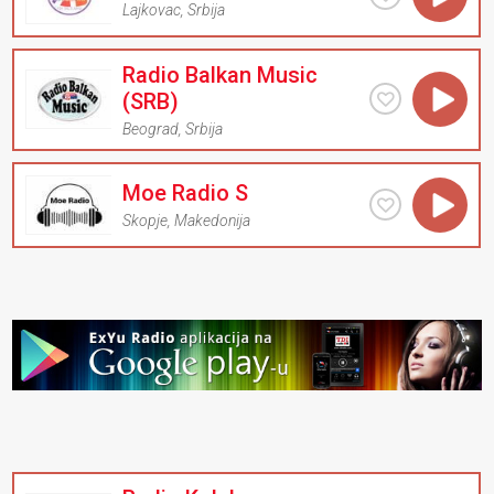
Lajkovac
,
Srbija
Radio Balkan Music
(SRB)
Beograd
,
Srbija
Moe Radio S
Skopje
,
Makedonija