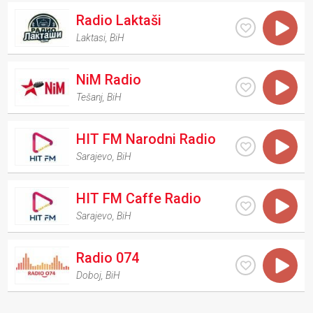
Radio Laktaši
Laktasi
,
BiH
NiM Radio
Tešanj
,
BiH
HIT FM Narodni Radio
Sarajevo
,
BiH
HIT FM Caffe Radio
Sarajevo
,
BiH
Radio 074
Doboj
,
BiH