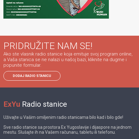
PRIDRUŽITE NAM SE!
Ako ste vlasnik radio stanice koja emituje svoj program online,
a Vaša stanica se ne nalazi u našoj bazi, kliknite na dugme i
popunite formular.
DODAJ RADIO STANICU
ExYu
Radio stanice
Uživajte u Vašim omiljenim radio stanicama bilo kad i bilo gde!
Sve radio stanice sa prostora Ex Yugoslavije i dijaspore na jednom
mestu. Slušajte ih na Vašem računaru, tabletu ili telefonu.