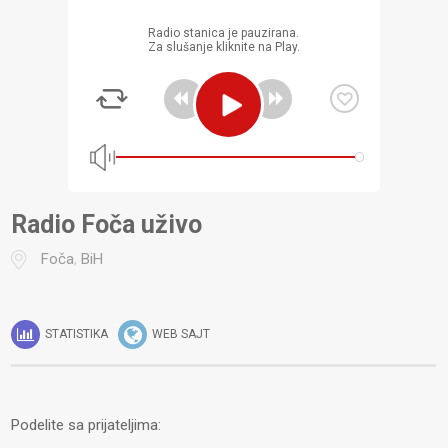
Radio stanica je pauzirana.
Za slušanje kliknite na Play.
Radio Foča uživo
Foča
,
BiH
STATISTIKA
WEB SAJT
Podelite sa prijateljima: