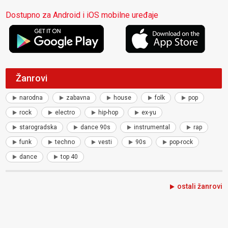
Dostupno za Android i iOS mobilne uređaje
Žanrovi
narodna
zabavna
house
folk
pop
rock
electro
hip-hop
ex-yu
starogradska
dance 90s
instrumental
rap
funk
techno
vesti
90s
pop-rock
dance
top 40
ostali žanrovi