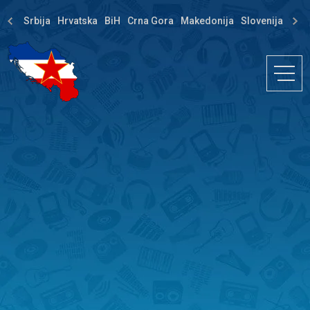
Srbija
Hrvatska
BiH
Crna Gora
Makedonija
Slovenija
Dija