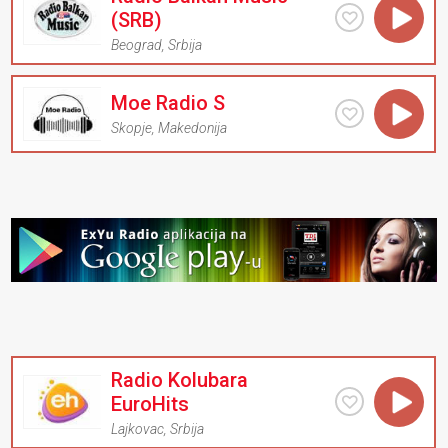
(SRB)
Beograd
,
Srbija
Moe Radio S
Skopje
,
Makedonija
Radio Kolubara
EuroHits
Lajkovac
,
Srbija