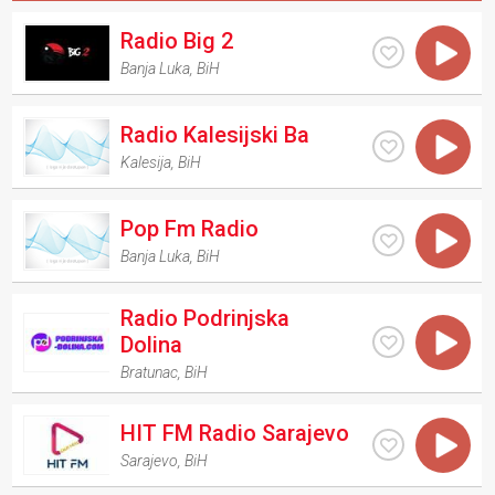
Radio Big 2
Banja Luka
,
BiH
Radio Kalesijski Ba
Kalesija
,
BiH
Pop Fm Radio
Banja Luka
,
BiH
Radio Podrinjska
Dolina
Bratunac
,
BiH
HIT FM Radio Sarajevo
Sarajevo
,
BiH