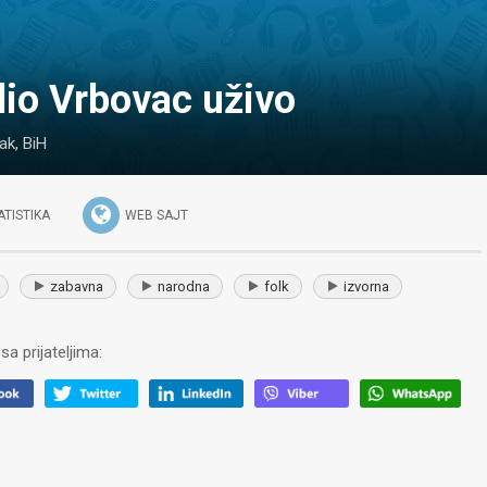
dio Vrbovac uživo
ak
,
BiH
ATISTIKA
WEB SAJT
zabavna
narodna
folk
izvorna
sa prijateljima: