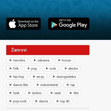
Žanrovi
narodna
zabavna
house
folk
pop
rock
electro
hip-hop
ex-yu
starogradska
dance 90s
instrumental
rap
funk
techno
vesti
90s
pop-rock
dance
top 40