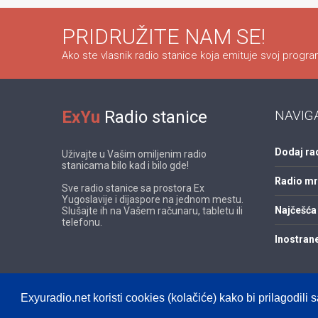
PRIDRUŽITE NAM SE!
Ako ste vlasnik radio stanice koja emituje svoj program
ExYu
Radio stanice
NAVIG
Dodaj ra
Uživajte u Vašim omiljenim radio
stanicama bilo kad i bilo gde!
Radio m
Sve radio stanice sa prostora Ex
Yugoslavije i dijaspore na jednom mestu.
Najčešća 
Slušajte ih na Vašem računaru, tabletu ili
telefonu.
Inostrane
Exyuradio.net koristi cookies (kolačiće) kako bi prilagodili s
© 2012 - 2026! exyuradio.net -
Politika privatnosti
-
cre