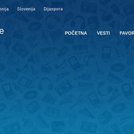
nija
Slovenija
Dijaspora
e
POČETNA
VESTI
FAVOR