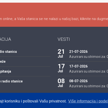
 online, a Vaša stanica se ne nalazi u našoj bazi, kliknite na dugme
ACIJA
VESTI
21
dio stanicu
21-07-2026
Jul
Azurirani su strimovi za: 01
reže
17
17-07-2026
Jul
pitanja
Azurirani su strimovi za: 01
08
08-07-2026
 radio stanice
Jul
Azurirani su strimovi za: 01
ajt korisniku i poštovali Vašu privatnost.
Više informacija i pod
ated by IMS.RS
Srbija
Hrvatska
BiH