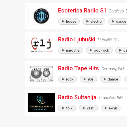
Esoterica Radio S1
Sarajevo
,
house
electro
dance
Radio Ljubuški
Ljubuški
,
BiH
narodna
pop-rock
d
Radio Tape Hits
Germany
,
BiH
rock
90s
dance
Radio Sultanija
Gradačac
,
BiH
folk
vesti
ex-yu