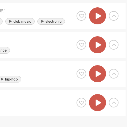
BiH
club music
electronic
ance
hip-hop