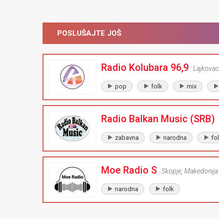
POSLUŠAJTE JOŠ
Radio Kolubara 96,9
Lajkovac
pop
folk
mix
Radio Balkan Music (SRB)
zabavna
narodna
fo
Moe Radio S
Skopje
,
Makedonija
narodna
folk