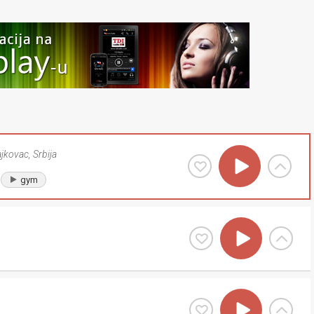
ajkovac
,
Srbija
gym