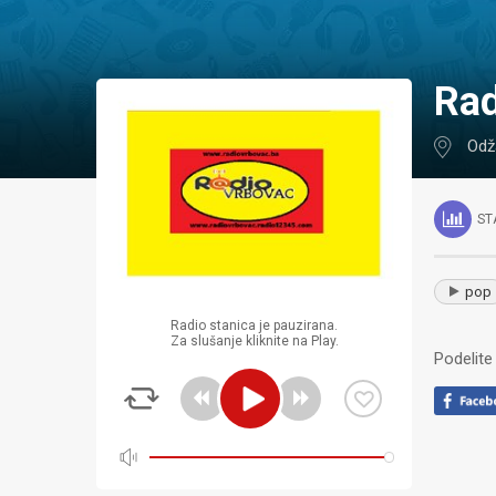
Ra
Odž
ST
pop
Radio stanica je pauzirana.
Za slušanje kliknite na Play.
Podelite 