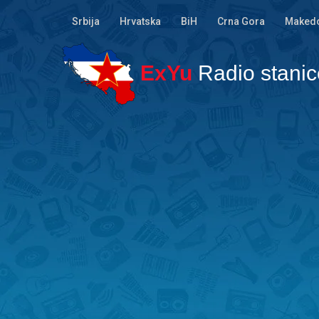
Srbija
Hrvatska
BiH
Crna Gora
Makedo
ExYu
Radio stanic