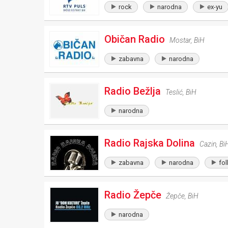
rock
narodna
ex-yu
Običan Radio
Mostar
,
BiH
zabavna
narodna
Radio Bežlja
Teslić
,
BiH
narodna
Radio Rajska Dolina
Cazin
,
Bi
zabavna
narodna
fol
Radio Žepče
Žepče
,
BiH
narodna