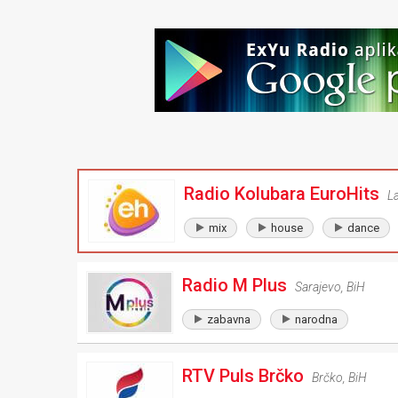
Radio Kolubara EuroHits
L
mix
house
dance
Radio M Plus
Sarajevo
,
BiH
zabavna
narodna
RTV Puls Brčko
Brčko
,
BiH