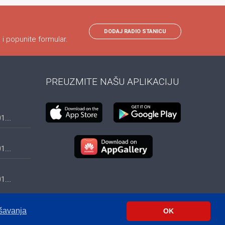
DODAJ RADIO STANICU
 i popunite formular.
PREUZMITE NAŠU APLIKACIJU
....
....
....
ešavanja
OK
Crna Gora
Makedonija
Slovenija
Dijaspora