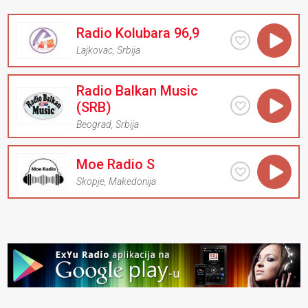
Radio Kolubara 96,9
Lajkovac
,
Srbija
Radio Balkan Music
(SRB)
Beograd
,
Srbija
Moe Radio S
Skopje
,
Makedonija