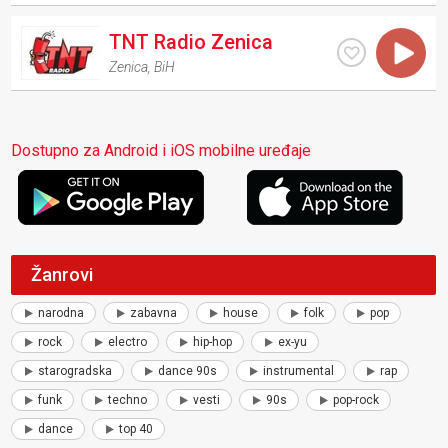
TNT Radio Zenica
Zenica
,
BiH
Dostupno za Android i iOS mobilne uređaje
Žanrovi
narodna
zabavna
house
folk
pop
rock
electro
hip-hop
ex-yu
starogradska
dance 90s
instrumental
rap
funk
techno
vesti
90s
pop-rock
dance
top 40