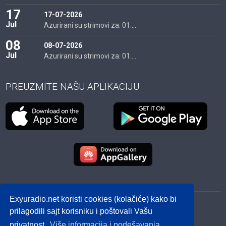
17
17-07-2026
Jul
Azurirani su strimovi za: 01....
08
08-07-2026
Jul
Azurirani su strimovi za: 01....
PREUZMITE NAŠU APLIKACIJU
Exyuradio.net koristi cookies (kolačiće) kako bi
© 2012 - 2026! exyuradio.net -
Politika privatnosti
-
prilagodili sajt korisniku i poštovali Vašu
created by IMS.RS
privatnost.
Više informacija i podešavanja