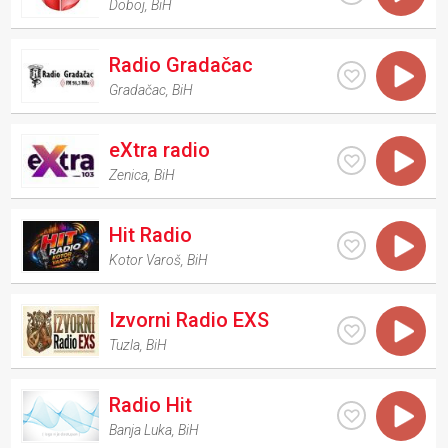
Doboj
,
BiH
Radio Gradačac
Gradačac
,
BiH
eXtra radio
Zenica
,
BiH
Hit Radio
Kotor Varoš
,
BiH
Izvorni Radio EXS
Tuzla
,
BiH
Radio Hit
Banja Luka
,
BiH