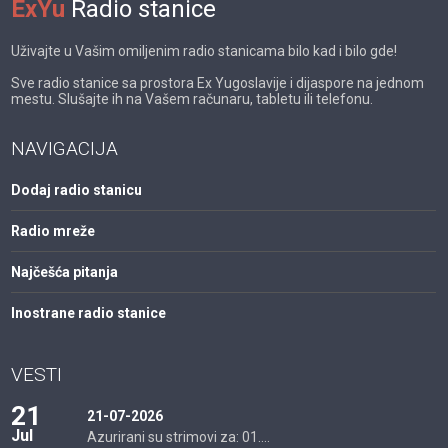
ExYu
Radio stanice
Uživajte u Vašim omiljenim radio stanicama bilo kad i bilo gde!
Sve radio stanice sa prostora Ex Yugoslavije i dijaspore na jednom
mestu. Slušajte ih na Vašem računaru, tabletu ili telefonu.
NAVIGACIJA
Dodaj radio stanicu
Radio mreže
Najčešća pitanja
Inostrane radio stanice
VESTI
21
21-07-2026
Jul
Azurirani su strimovi za: 01....