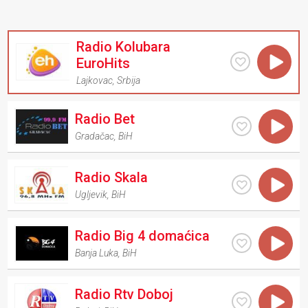
Radio Kolubara
EuroHits
Lajkovac
,
Srbija
Radio Bet
Gradačac
,
BiH
Radio Skala
Ugljevik
,
BiH
Radio Big 4 domaćica
Banja Luka
,
BiH
Radio Rtv Doboj