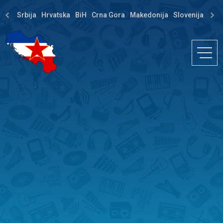
Srbija
Hrvatska
BiH
Crna Gora
Makedonija
Slovenija
Dija