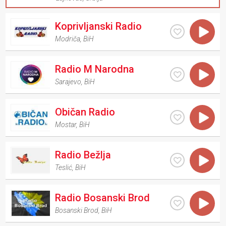
Koprivljanski Radio
Modriča
,
BiH
Radio M Narodna
Sarajevo
,
BiH
Običan Radio
Mostar
,
BiH
Radio Bežlja
Teslić
,
BiH
Radio Bosanski Brod
Bosanski Brod
,
BiH