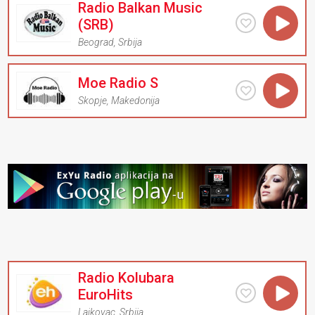
Radio Balkan Music
(SRB)
Beograd
,
Srbija
Moe Radio S
Skopje
,
Makedonija
Radio Kolubara
EuroHits
Lajkovac
,
Srbija