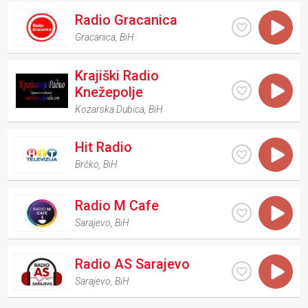
Radio Gracanica
Gracanica
,
BiH
Krajiški Radio
Knežepolje
Kozarska Dubica
,
BiH
Hit Radio
Brčko
,
BiH
Radio M Cafe
Sarajevo
,
BiH
Radio AS Sarajevo
Sarajevo
,
BiH