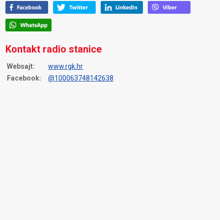
Kontakt radio stanice
Websajt:
www.rgk.hr
Facebook:
@100063748142638