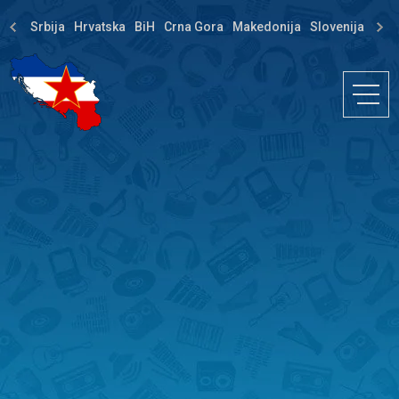
Srbija
Hrvatska
BiH
Crna Gora
Makedonija
Slovenija
Dija