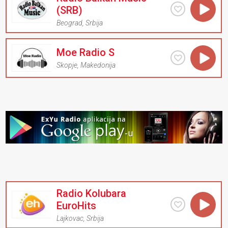
(SRB)
Beograd
,
Srbija
Moe Radio S
Skopje
,
Makedonija
Radio Kolubara
EuroHits
Lajkovac
,
Srbija