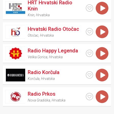
HRT Hrvatski Radio
Knin
Knin
,
Hrvatska
Hrvatski Radio Otočac
Otočac
,
Hrvatska
Radio Happy Legenda
Velika Gorica
,
Hrvatska
Radio Korčula
Korčula
,
Hrvatska
Radio Prkos
Nova Gradiška
,
Hrvatska