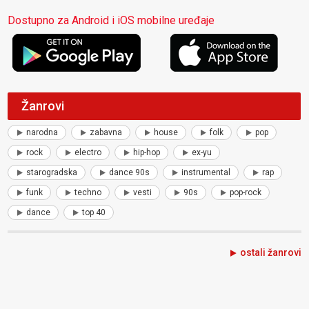
Dostupno za Android i iOS mobilne uređaje
Žanrovi
narodna
zabavna
house
folk
pop
rock
electro
hip-hop
ex-yu
starogradska
dance 90s
instrumental
rap
funk
techno
vesti
90s
pop-rock
dance
top 40
ostali žanrovi