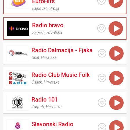
EuroHits
Lajkovac
,
Srbija
Radio bravo
Zagreb
,
Hrvatska
Radio Dalmacija - Fjaka
Split
,
Hrvatska
Radio Club Music Folk
Osijek
,
Hrvatska
Radio 101
Zagreb
,
Hrvatska
Slavonski Radio