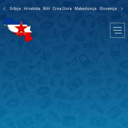
Srbija
Hrvatska
BiH
Crna Gora
Makedonija
Slovenija
Dija