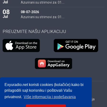
Jul
Azurirani su strimovi za: 01....
08
08-07-2026
Jul
Azurirani su strimovi za: 01....
PREUZMITE NAŠU APLIKACIJU
Exyuradio.net koristi cookies (kolačiće) kako bi
© 2012 - 2026! exyuradio.net -
Politika privatnosti
-
prilagodili sajt korisniku i poštovali Vašu
created by IMS.RS
privatnost.
Više informacija i podešavanja
Srbija
Hrvatska
BiH
Crna Gora
Makedonija
Slovenija
Dijaspora