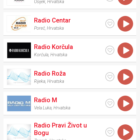
Osijek
,
Hrvatska
Radio Centar
Poreč
,
Hrvatska
Radio Korčula
Korčula
,
Hrvatska
Radio Roža
Rijeka
,
Hrvatska
Radio M
Vela Luka
,
Hrvatska
Radio Pravi Život u
Bogu