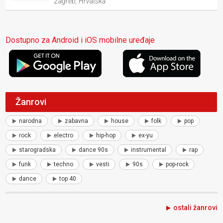
Zagreb
,
Hrvatska
Dostupno za Android i iOS mobilne uređaje
Žanrovi
narodna
zabavna
house
folk
pop
rock
electro
hip-hop
ex-yu
starogradska
dance 90s
instrumental
rap
funk
techno
vesti
90s
pop-rock
dance
top 40
ostali žanrovi