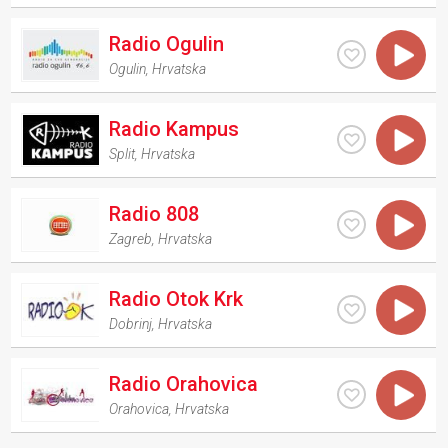
Radio Ogulin
Ogulin
,
Hrvatska
Radio Kampus
Split
,
Hrvatska
Radio 808
Zagreb
,
Hrvatska
Radio Otok Krk
Dobrinj
,
Hrvatska
Radio Orahovica
Orahovica
,
Hrvatska