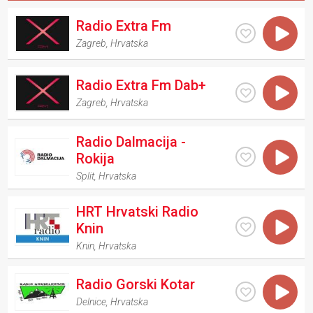
Radio Extra Fm
Zagreb
,
Hrvatska
Radio Extra Fm Dab+
Zagreb
,
Hrvatska
Radio Dalmacija -
Rokija
Split
,
Hrvatska
HRT Hrvatski Radio
Knin
Knin
,
Hrvatska
Radio Gorski Kotar
Delnice
,
Hrvatska