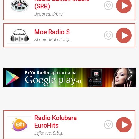
(SRB)
Beograd
,
Srbija
Moe Radio S
Skopje
,
Makedonija
Radio Kolubara
EuroHits
Lajkovac
,
Srbija