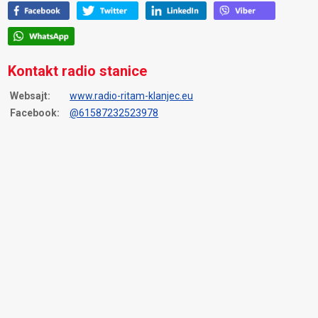
Kontakt radio stanice
Websajt:
www.radio-ritam-klanjec.eu
Facebook:
@61587232523978