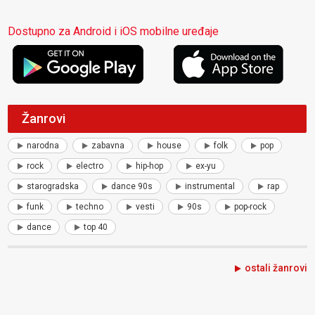
Dostupno za Android i iOS mobilne uređaje
Žanrovi
narodna
zabavna
house
folk
pop
rock
electro
hip-hop
ex-yu
starogradska
dance 90s
instrumental
rap
funk
techno
vesti
90s
pop-rock
dance
top 40
ostali žanrovi