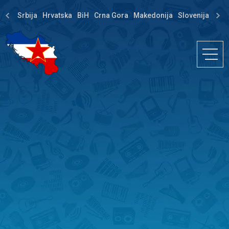
Srbija
Hrvatska
BiH
Crna Gora
Makedonija
Slovenija
Dija