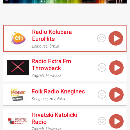
Radio Kolubara
EuroHits
Lajkovac
,
Srbija
Radio Extra Fm
Throwback
Zagreb
,
Hrvatska
Folk Radio Kneginec
Kneginec
,
Hrvatska
Hrvatski Katolički
Radio
Zagreb
,
Hrvatska