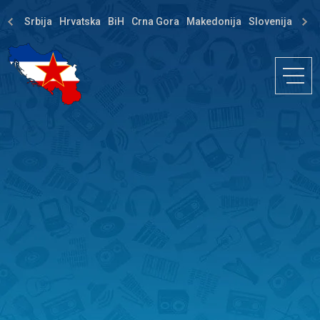
Srbija
Hrvatska
BiH
Crna Gora
Makedonija
Slovenija
Dija