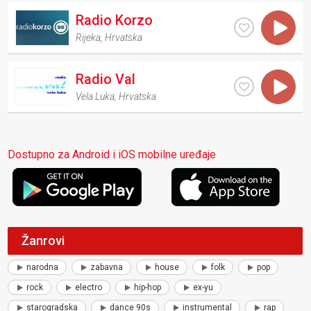
Radio Korzo
Rijeka
,
Hrvatska
Radio Val
Vela Luka
,
Hrvatska
Dostupno za Android i iOS mobilne uređaje
Žanrovi
narodna
zabavna
house
folk
pop
rock
electro
hip-hop
ex-yu
starogradska
dance 90s
instrumental
rap