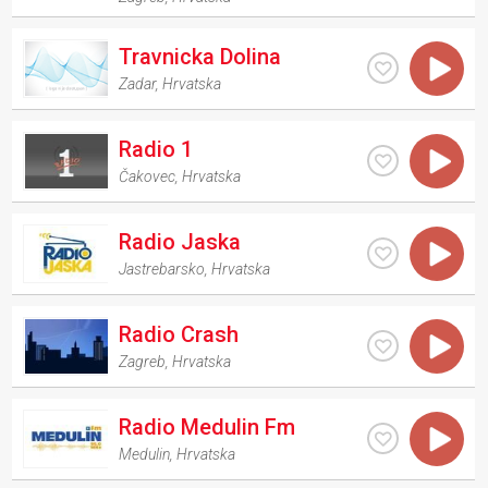
Travnicka Dolina
Zadar
,
Hrvatska
Radio 1
Čakovec
,
Hrvatska
Radio Jaska
Jastrebarsko
,
Hrvatska
Radio Crash
Zagreb
,
Hrvatska
Radio Medulin Fm
Medulin
,
Hrvatska