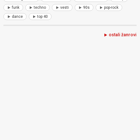
funk
techno
vesti
90s
pop-rock
dance
top 40
ostali žanrovi