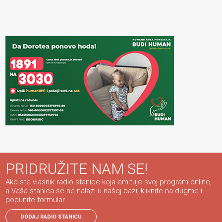
PRIDRUŽITE NAM SE!
Ako ste vlasnik radio stanice koja emituje svoj program online,
a Vaša stanica se ne nalazi u našoj bazi, kliknite na dugme i
popunite formular.
DODAJ RADIO STANICU