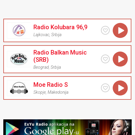
Radio Kolubara 96,9
Lajkovac
,
Srbija
Radio Balkan Music
(SRB)
Beograd
,
Srbija
Moe Radio S
Skopje
,
Makedonija