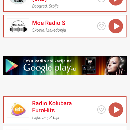
Beograd
,
Srbija
Moe Radio S
Skopje
,
Makedonija
Radio Kolubara
EuroHits
Lajkovac
,
Srbija