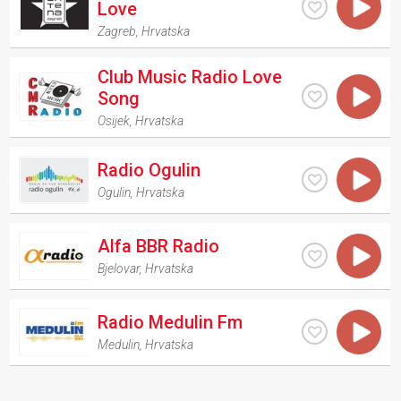
Love
Zagreb
,
Hrvatska
Club Music Radio Love
Song
Osijek
,
Hrvatska
Radio Ogulin
Ogulin
,
Hrvatska
Alfa BBR Radio
Bjelovar
,
Hrvatska
Radio Medulin Fm
Medulin
,
Hrvatska