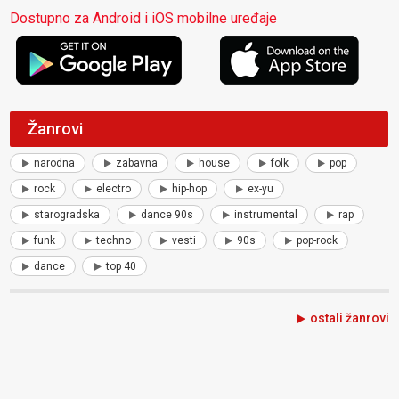
Dostupno za Android i iOS mobilne uređaje
Žanrovi
narodna
zabavna
house
folk
pop
rock
electro
hip-hop
ex-yu
starogradska
dance 90s
instrumental
rap
funk
techno
vesti
90s
pop-rock
dance
top 40
ostali žanrovi