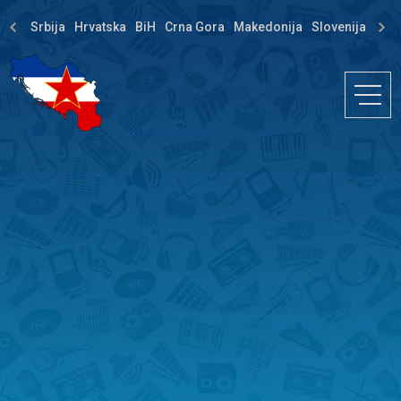
Srbija
Hrvatska
BiH
Crna Gora
Makedonija
Slovenija
Dija