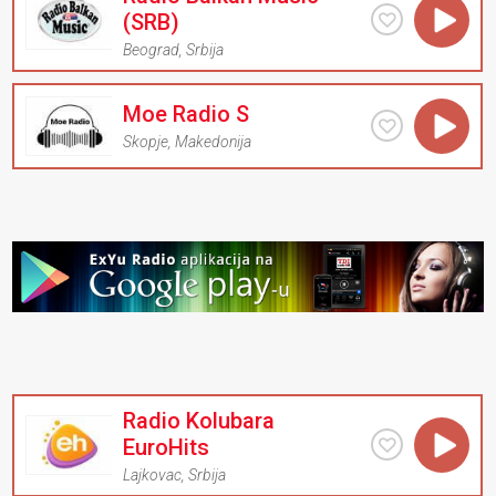
(SRB)
Beograd
,
Srbija
Moe Radio S
Skopje
,
Makedonija
Radio Kolubara
EuroHits
Lajkovac
,
Srbija