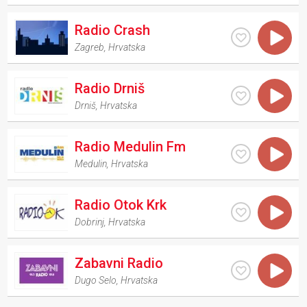
Radio Crash
Zagreb
,
Hrvatska
Radio Drniš
Drniš
,
Hrvatska
Radio Medulin Fm
Medulin
,
Hrvatska
Radio Otok Krk
Dobrinj
,
Hrvatska
Zabavni Radio
Dugo Selo
,
Hrvatska