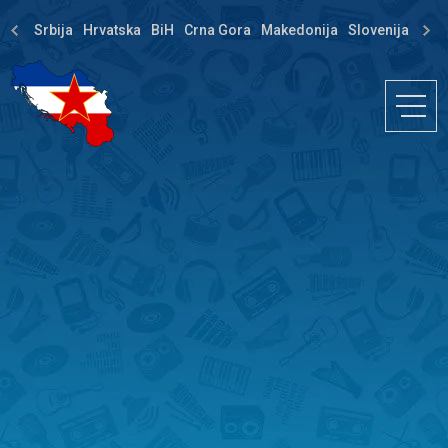
Srbija
Hrvatska
BiH
Crna Gora
Makedonija
Slovenija
Dija