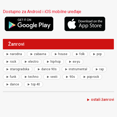
Dostupno za Android i iOS mobilne uređaje
Žanrovi
narodna
zabavna
house
folk
pop
rock
electro
hip-hop
ex-yu
starogradska
dance 90s
instrumental
rap
funk
techno
vesti
90s
pop-rock
dance
top 40
ostali žanrovi