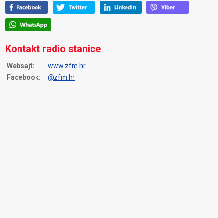
Kontakt radio stanice
Websajt:
www.zfm.hr
Facebook:
@zfm.hr