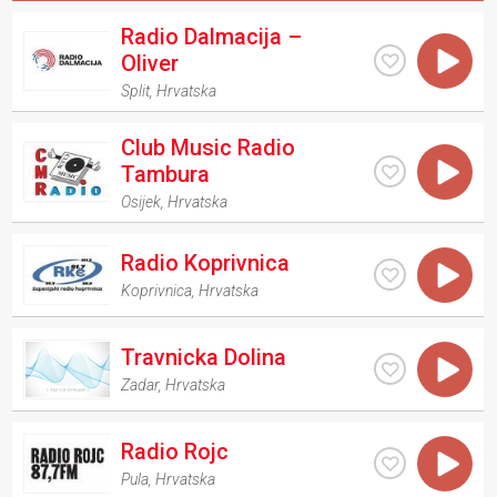
Radio Dalmacija –
Oliver
Split
,
Hrvatska
Club Music Radio
Tambura
Osijek
,
Hrvatska
Radio Koprivnica
Koprivnica
,
Hrvatska
Travnicka Dolina
Zadar
,
Hrvatska
Radio Rojc
Pula
,
Hrvatska