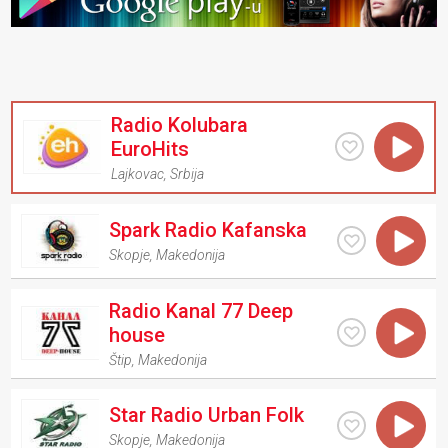
Radio Kolubara
EuroHits
Lajkovac
,
Srbija
Spark Radio Kafanska
Skopje
,
Makedonija
Radio Kanal 77 Deep
house
Štip
,
Makedonija
Star Radio Urban Folk
Skopje
,
Makedonija