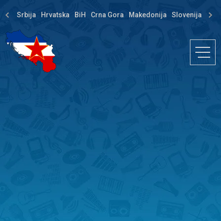
Srbija
Hrvatska
BiH
Crna Gora
Makedonija
Slovenija
Dija