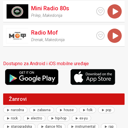
Mini Radio 80s
Prilep
,
Makedonija
Radio Mof
Drenak
,
Makedonija
Dostupno za Android i iOS mobilne uređaje
Žanrovi
narodna
zabavna
house
folk
pop
rock
electro
hip-hop
ex-yu
starogradska
dance 90s
instrumental
rap