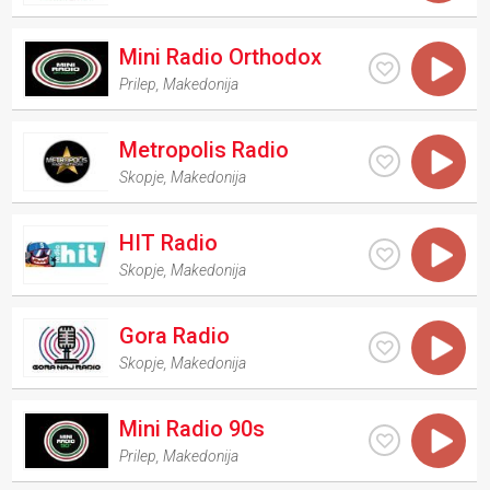
Mini Radio Orthodox
Prilep
,
Makedonija
Metropolis Radio
Skopje
,
Makedonija
HIT Radio
Skopje
,
Makedonija
Gora Radio
Skopje
,
Makedonija
Mini Radio 90s
Prilep
,
Makedonija