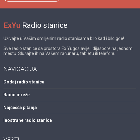
ExYu
Radio stanice
Uživajte u Vašim omiljenim radio stanicama bilo kad i bilo gde!
Sve radio stanice sa prostora Ex Yugoslavije i dijaspore na jednom
mestu. Slušajte ih na Vašem računaru, tabletu ili telefonu.
NAVIGACIJA
Dodaj radio stanicu
Radio mreže
Najčešća pitanja
Inostrane radio stanice
VESTI