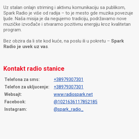
Uz stalan onlajn striming i aktivnu komunikaciju sa publikom,
Spark Radio je više od radija – to je mesto gde muzika povezuje
ljude. Naša misija je da negujemo tradiciju, podržavamo nove
muzičke izvođače i stvaramo pozitivnu energiju kroz kvalitetan
program.
Bez obzira da li ste kod kuće, na poslu ili u pokretu –
Spark
Radio je uvek uz vas
.
Kontakt radio stanice
Telefona za sms:
+38979307301
Telefon za ukljucenje:
+38979307301
Websajt:
www.radiospark.net
Facebook:
@1021636117852185
Instagram:
@spark_radio_