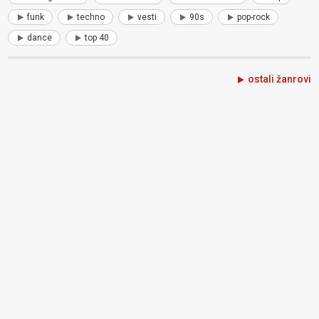
funk
techno
vesti
90s
pop-rock
dance
top 40
ostali žanrovi