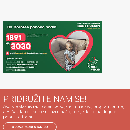
PRIDRUŽITE NAM SE!
Ako ste vlasnik radio stanice koja emituje svoj program online,
a Vaša stanica se ne nalazi u našoj bazi, kliknite na dugme i
popunite formular.
DODAJ RADIO STANICU