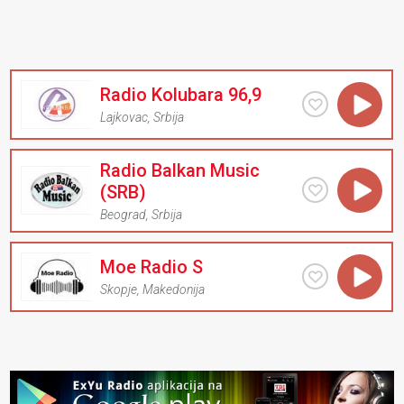
Radio Kolubara 96,9
Lajkovac
,
Srbija
Radio Balkan Music
(SRB)
Beograd
,
Srbija
Moe Radio S
Skopje
,
Makedonija