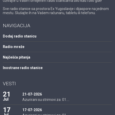
Uživajte u Vašim omiljenim radio stanicama bilo kad i bilo gde!
Sve radio stanice sa prostora Ex Yugoslavije i dijaspore na jednom
mestu. Slušajte ih na Vašem računaru, tabletu ili telefonu.
NAVIGACIJA
Dodaj radio stanicu
Radio mreže
Najčešća pitanja
Inostrane radio stanice
VESTI
21
21-07-2026
Jul
Azurirani su strimovi za: 01....
17
17-07-2026
Jul