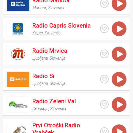
Radio Maribor
Maribor
,
Slovenija
Radio Capris Slovenia
Koper
,
Slovenija
Radio Mrvica
Ljubljana
,
Slovenija
Radio Si
Ljubljana
,
Slovenija
Radio Zeleni Val
Grosupje
,
Slovenija
Prvi Otroški Radio
Vrabček