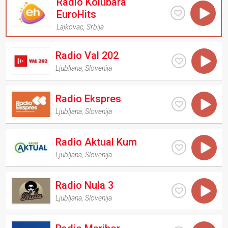
Radio Kolubara
EuroHits
Lajkovac
,
Srbija
Radio Val 202
Ljubljana
,
Slovenija
Radio Ekspres
Ljubljana
,
Slovenija
Radio Aktual Kum
Ljubljana
,
Slovenija
Radio Nula 3
Ljubljana
,
Slovenija