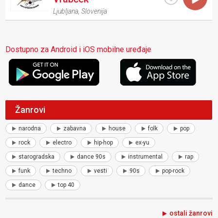
Ljubljana
,
Slovenija
Dostupno za Android i iOS mobilne uređaje
Žanrovi
narodna
zabavna
house
folk
pop
rock
electro
hip-hop
ex-yu
starogradska
dance 90s
instrumental
rap
funk
techno
vesti
90s
pop-rock
dance
top 40
ostali žanrovi