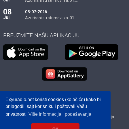
Azurirani su strimovi za: 01....
08
08-07-2026
Jul
Azurirani su strimovi za: 01....
PREUZMITE NAŠU APLIKACIJU
Exyuradio.net koristi cookies (kolačiće) kako bi
© 2012 - 2026! exyuradio.net -
Politika privatnosti
-
prilagodili sajt korisniku i poštovali Vašu
created by IMS.RS
privatnost.
Više informacija i podešavanja
Srbija
Hrvatska
BiH
Crna Gora
Makedonija
Slovenija
Dijaspora