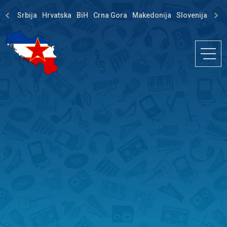
Srbija
Hrvatska
BiH
Crna Gora
Makedonija
Slovenija
Dija