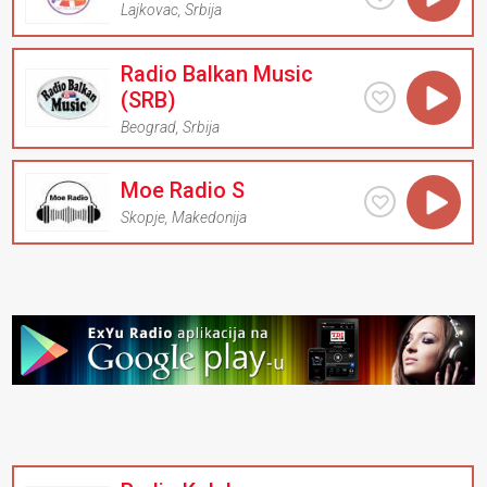
Lajkovac
,
Srbija
Radio Balkan Music
(SRB)
Beograd
,
Srbija
Moe Radio S
Skopje
,
Makedonija