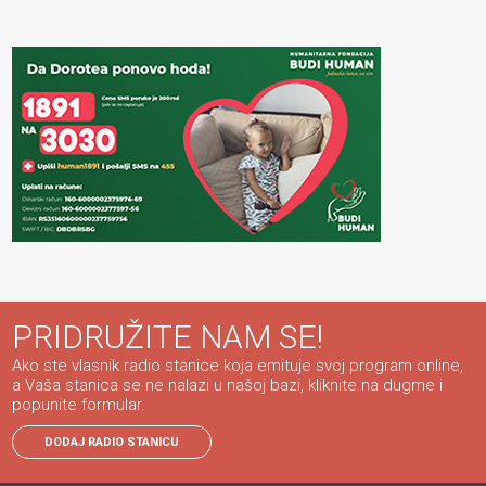
PRIDRUŽITE NAM SE!
Ako ste vlasnik radio stanice koja emituje svoj program online,
a Vaša stanica se ne nalazi u našoj bazi, kliknite na dugme i
popunite formular.
DODAJ RADIO STANICU