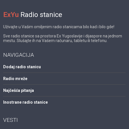
ExYu
Radio stanice
Uživajte u Vašim omiljenim radio stanicama bilo kad i bilo gde!
Sve radio stanice sa prostora Ex Yugoslavije i dijaspore na jednom
mestu. Slušajte ih na Vašem računaru, tabletu ili telefonu.
NAVIGACIJA
Dodaj radio stanicu
Radio mreže
Najčešća pitanja
Inostrane radio stanice
VESTI