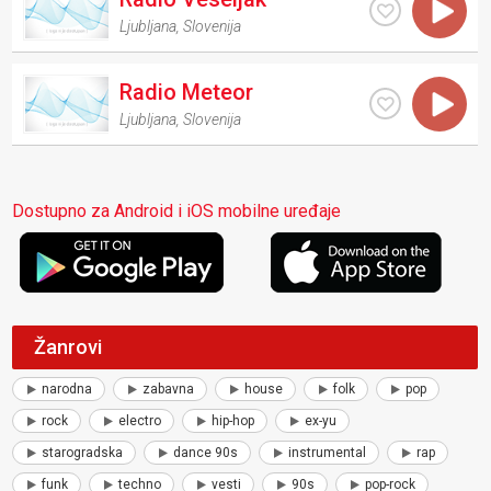
Ljubljana
,
Slovenija
Radio Meteor
Ljubljana
,
Slovenija
Dostupno za Android i iOS mobilne uređaje
Žanrovi
narodna
zabavna
house
folk
pop
rock
electro
hip-hop
ex-yu
starogradska
dance 90s
instrumental
rap
funk
techno
vesti
90s
pop-rock