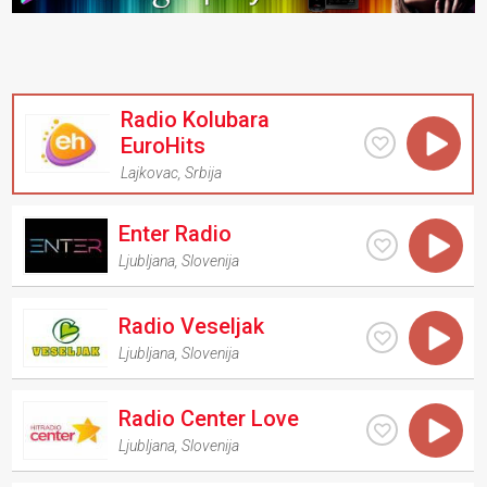
Radio Kolubara
EuroHits
Lajkovac
,
Srbija
Enter Radio
Ljubljana
,
Slovenija
Radio Veseljak
Ljubljana
,
Slovenija
Radio Center Love
Ljubljana
,
Slovenija