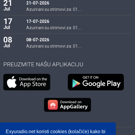
21
21-07-2026
Jul
Azurirani su strimovi za: 01....
17
17-07-2026
Jul
Azurirani su strimovi za: 01....
08
08-07-2026
Jul
Azurirani su strimovi za: 01....
PREUZMITE NAŠU APLIKACIJU
Exyuradio.net koristi cookies (kolačiće) kako bi
© 2012 - 2026! exyuradio.net -
Politika privatnosti
-