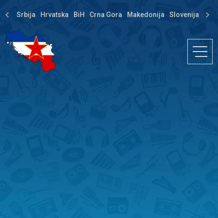
Srbija
Hrvatska
BiH
Crna Gora
Makedonija
Slovenija
Dija