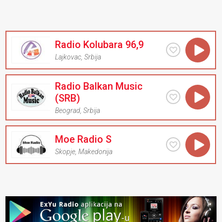
Radio Kolubara 96,9
Lajkovac
,
Srbija
Radio Balkan Music
(SRB)
Beograd
,
Srbija
Moe Radio S
Skopje
,
Makedonija