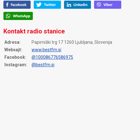
Kontakt radio stanice
Adresa:
Papirniški trg 17 1260 Ljubljana, Slovenija
Websajt:
www.bestfm.si
Facebook:
@100086776586975
Instagram:
@bestfm.si