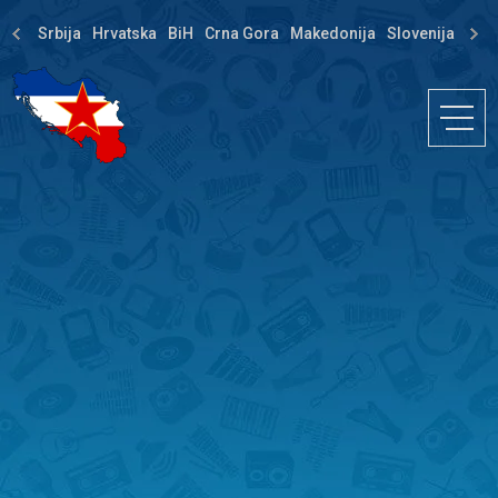
Srbija
Hrvatska
BiH
Crna Gora
Makedonija
Slovenija
Dija