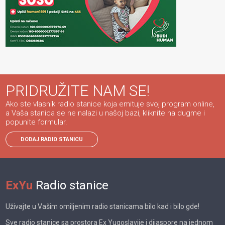
PRIDRUŽITE NAM SE!
Ako ste vlasnik radio stanice koja emituje svoj program online,
a Vaša stanica se ne nalazi u našoj bazi, kliknite na dugme i
popunite formular.
DODAJ RADIO STANICU
ExYu
Radio stanice
Uživajte u Vašim omiljenim radio stanicama bilo kad i bilo gde!
Sve radio stanice sa prostora Ex Yugoslavije i dijaspore na jednom