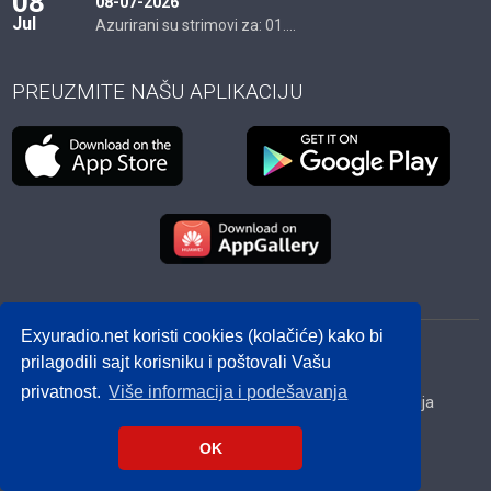
08
08-07-2026
Jul
Azurirani su strimovi za: 01....
PREUZMITE NAŠU APLIKACIJU
Exyuradio.net koristi cookies (kolačiće) kako bi
© 2012 - 2026! exyuradio.net -
Politika privatnosti
-
prilagodili sajt korisniku i poštovali Vašu
created by IMS.RS
privatnost.
Više informacija i podešavanja
Srbija
Hrvatska
BiH
Crna Gora
Makedonija
Slovenija
Dijaspora
OK