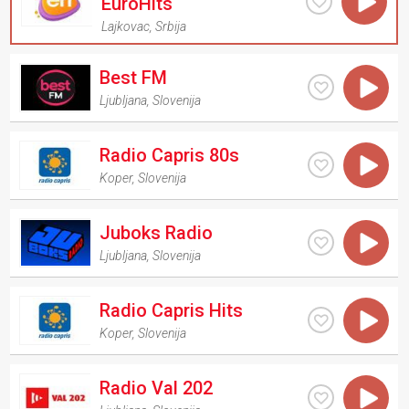
EuroHits
Lajkovac
,
Srbija
Best FM
Ljubljana
,
Slovenija
Radio Capris 80s
Koper
,
Slovenija
Juboks Radio
Ljubljana
,
Slovenija
Radio Capris Hits
Koper
,
Slovenija
Radio Val 202