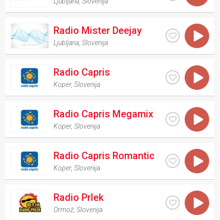
Ljubljana
,
Slovenija
Radio Mister Deejay
Ljubljana
,
Slovenija
Radio Capris
Koper
,
Slovenija
Radio Capris Megamix
Koper
,
Slovenija
Radio Capris Romantic
Koper
,
Slovenija
Radio Prlek
Ormož
,
Slovenija