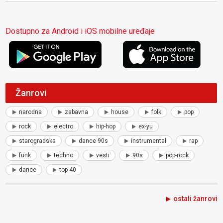
Dostupno za Android i iOS mobilne uređaje
Žanrovi
narodna
zabavna
house
folk
pop
rock
electro
hip-hop
ex-yu
starogradska
dance 90s
instrumental
rap
funk
techno
vesti
90s
pop-rock
dance
top 40
ostali žanrovi