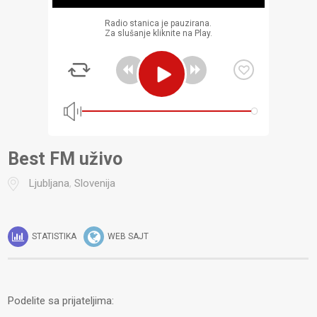
Radio stanica je pauzirana.
Za slušanje kliknite na Play.
Best FM uživo
Ljubljana
,
Slovenija
STATISTIKA
WEB SAJT
Podelite sa prijateljima: