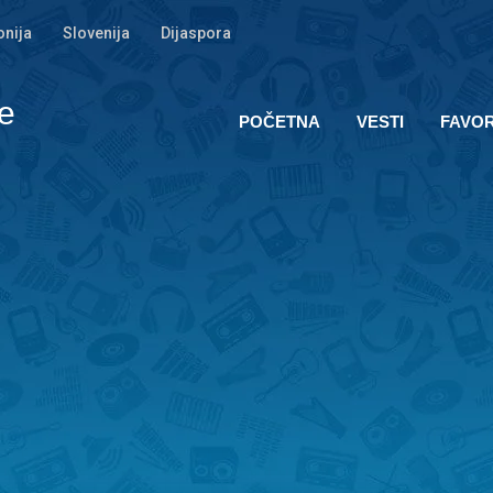
nija
Slovenija
Dijaspora
e
POČETNA
VESTI
FAVOR