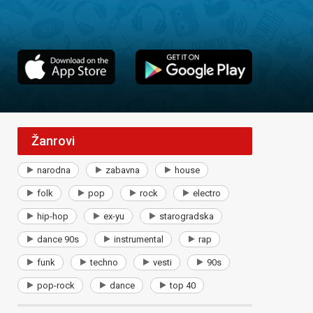
Žanrovi
narodna
zabavna
house
folk
pop
rock
electro
hip-hop
ex-yu
starogradska
dance 90s
instrumental
rap
funk
techno
vesti
90s
pop-rock
dance
top 40