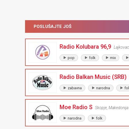
POSLUŠAJTE JOŠ
Radio Kolubara 96,9
Lajkovac
pop
folk
mix
Radio Balkan Music (SRB)
zabavna
narodna
fo
Moe Radio S
Skopje
,
Makedonija
narodna
folk