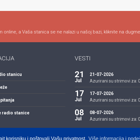
 online, a Vaša stanica se ne nalazi u našoj bazi, kliknite na dugme
ACIJA
VESTI
21
dio stanicu
21-07-2026
Jul
Azurirani su strimovi za: 01
reže
17
17-07-2026
Jul
pitanja
Azurirani su strimovi za: 01
08
08-07-2026
 radio stanice
Jul
Azurirani su strimovi za: 01
ajt korisniku i poštovali Vašu privatnost.
Više informacija i pod