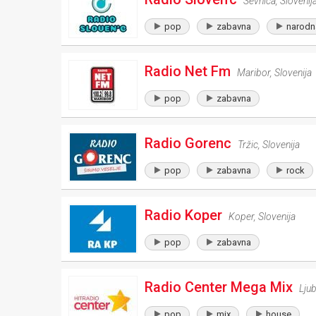
Sevnica
,
Slovenij
pop
zabavna
narodn
Radio Net Fm
Maribor
,
Slovenija
pop
zabavna
Radio Gorenc
Tržic
,
Slovenija
pop
zabavna
rock
Radio Koper
Koper
,
Slovenija
pop
zabavna
Radio Center Mega Mix
Ljub
pop
mix
house