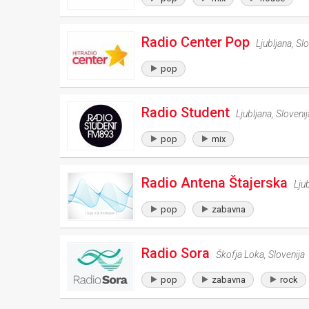
Radio Center Pop
Ljubljana
,
Slo
pop
Radio Student
Ljubljana
,
Slovenij
pop
mix
Radio Antena Štajerska
Lju
pop
zabavna
Radio Sora
Škofja Loka
,
Slovenija
pop
zabavna
rock