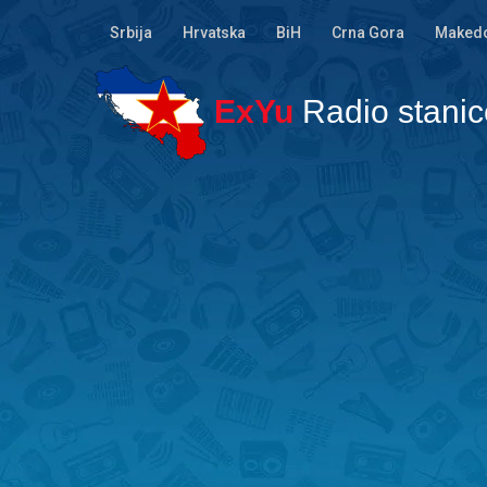
Srbija
Hrvatska
BiH
Crna Gora
Makedo
ExYu
Radio stanic