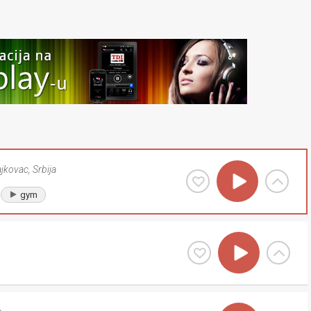
ajkovac
,
Srbija
gym