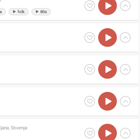
a
a
folk
80s
ljana
,
Slovenija