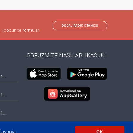
DODAJ RADIO STANICU
 i popunite formular.
PREUZMITE NAŠU APLIKACIJU
....
....
....
ešavanja
OK