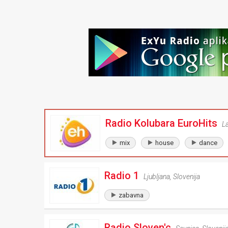
Radio Kolubara EuroHits
L
mix
house
dance
Radio 1
Ljubljana
,
Slovenija
zabavna
Radio Sloven'c