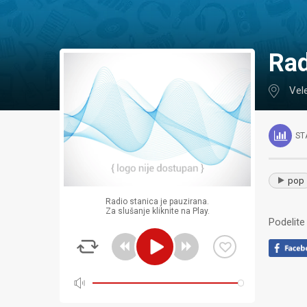
Ra
Vel
ST
pop
Radio stanica je pauzirana.
Za slušanje kliknite na Play.
Podelite 