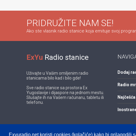
PRIDRUŽITE NAM SE!
Ako ste vlasnik radio stanice koja emituje svoj program
ExYu
Radio stanice
NAVIG
Dodaj ra
Uživajte u Vašim omiljenim radio
stanicama bilo kad i bilo gde!
Radio m
Sve radio stanice sa prostora Ex
Yugoslavije i dijaspore na jednom mestu.
Najčešća 
Slušajte ih na Vašem računaru, tabletu ili
telefonu.
Inostrane
Exyuradio.net koristi cookies (kolačiće) kako bi prilagodili s