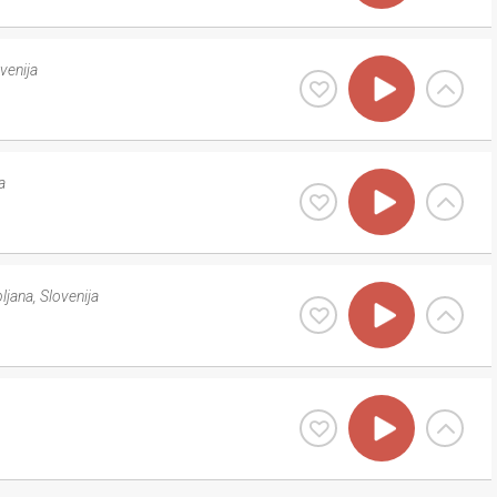
venija
a
bljana
,
Slovenija