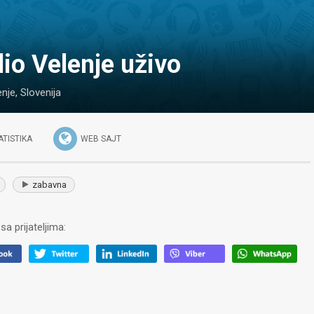
dio Velenje uživo
enje
,
Slovenija
ATISTIKA
WEB SAJT
zabavna
sa prijateljima: