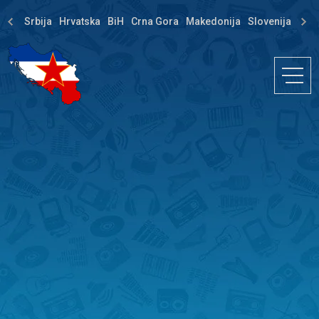
Srbija
Hrvatska
BiH
Crna Gora
Makedonija
Slovenija
Dija