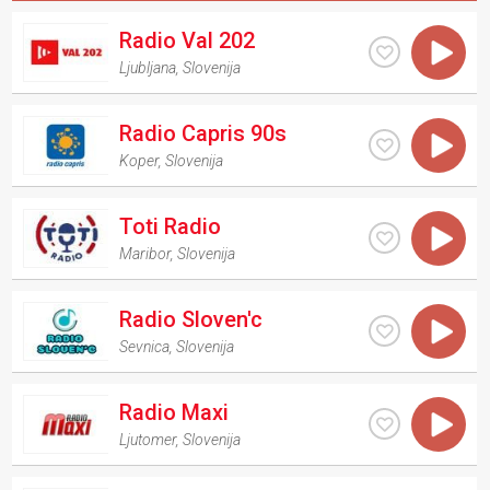
Radio Val 202
Ljubljana
,
Slovenija
Radio Capris 90s
Koper
,
Slovenija
Toti Radio
Maribor
,
Slovenija
Radio Sloven'c
Sevnica
,
Slovenija
Radio Maxi
Ljutomer
,
Slovenija