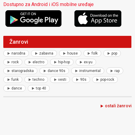
Dostupno za Android i iOS mobilne uređaje
Žanrovi
narodna
zabavna
house
folk
pop
rock
electro
hip-hop
ex-yu
starogradska
dance 90s
instrumental
rap
funk
techno
vesti
90s
pop-rock
dance
top 40
ostali žanrovi