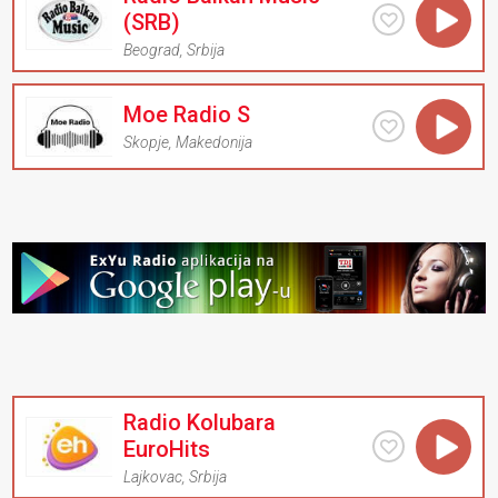
(SRB)
Beograd
,
Srbija
Moe Radio S
Skopje
,
Makedonija
Radio Kolubara
EuroHits
Lajkovac
,
Srbija