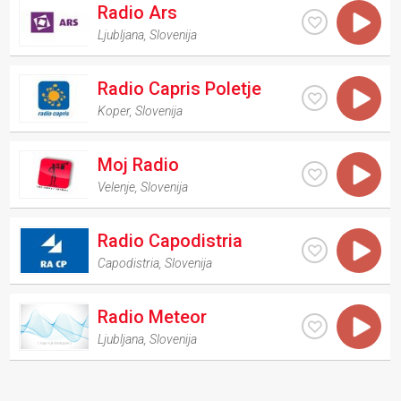
Radio Ars
Ljubljana
,
Slovenija
Radio Capris Poletje
Koper
,
Slovenija
Moj Radio
Velenje
,
Slovenija
Radio Capodistria
Capodistria
,
Slovenija
Radio Meteor
Ljubljana
,
Slovenija