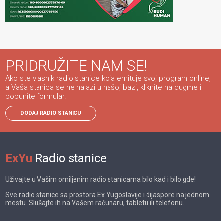
PRIDRUŽITE NAM SE!
Ako ste vlasnik radio stanice koja emituje svoj program online,
a Vaša stanica se ne nalazi u našoj bazi, kliknite na dugme i
popunite formular.
DODAJ RADIO STANICU
ExYu
Radio stanice
Uživajte u Vašim omiljenim radio stanicama bilo kad i bilo gde!
Sve radio stanice sa prostora Ex Yugoslavije i dijaspore na jednom
mestu. Slušajte ih na Vašem računaru, tabletu ili telefonu.