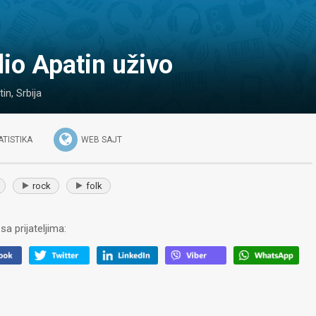
dio Apatin uživo
tin
,
Srbija
ATISTIKA
WEB SAJT
rock
folk
sa prijateljima: