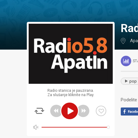
Ra
Apa
ST
pop
Radio stanica je pauzirana.
Za slušanje kliknite na Play.
Podelite 