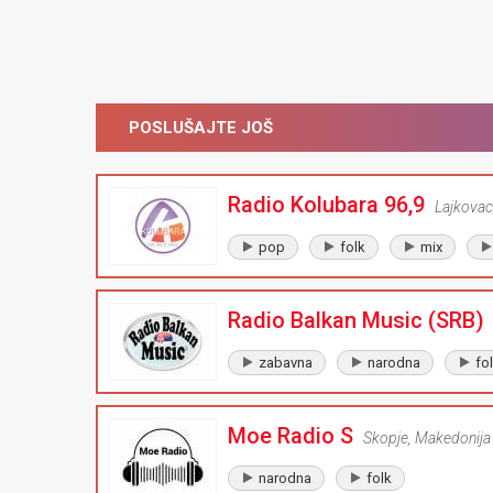
POSLUŠAJTE JOŠ
Radio Kolubara 96,9
Lajkovac
pop
folk
mix
Radio Balkan Music (SRB)
zabavna
narodna
fo
Moe Radio S
Skopje
,
Makedonija
narodna
folk