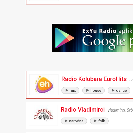
Radio Kolubara EuroHits
L
mix
house
dance
Radio Vladimirci
Vladimirci
,
Srb
narodna
folk