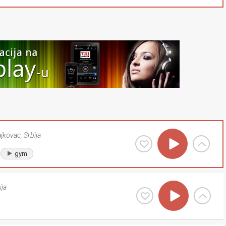
ajkovac
,
Srbija
gym
ija