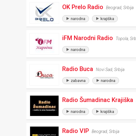
OK Prelo Radio
Beograd
,
Srbija
narodna
krajiška
iFM Narodni Radio
Topola
,
Srb
narodna
Radio Buca
Novi Sad
,
Srbija
zabavna
narodna
Radio Šumadinac Krajiška
narodna
krajiška
Radio VIP
Beograd
,
Srbija