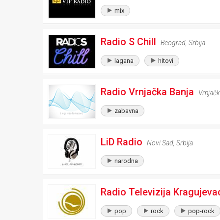
mix
Radio S Chill
Beograd
,
Srbija
lagana
hitovi
Radio Vrnjačka Banja
Vrnjačk
zabavna
LiD Radio
Novi Sad
,
Srbija
narodna
Radio Televizija Kragujeva
pop
rock
pop-rock