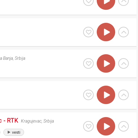
a Banja
,
Srbija
c - RTK
Kragujevac
,
Srbija
vesti