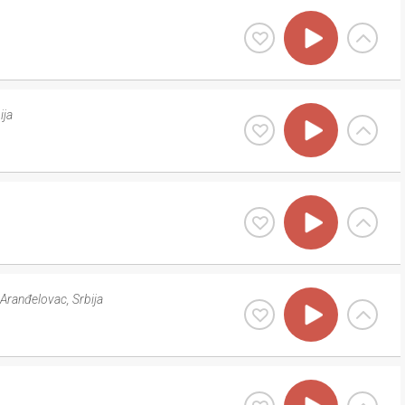
ija
Aranđelovac
,
Srbija