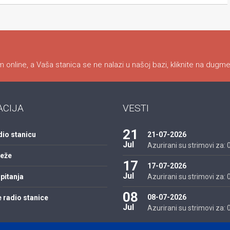
 online, a Vaša stanica se ne nalazi u našoj bazi, kliknite na dugme
ACIJA
VESTI
21
dio stanicu
21-07-2026
Jul
Azurirani su strimovi za: 01
reže
17
17-07-2026
Jul
pitanja
Azurirani su strimovi za: 01
08
08-07-2026
 radio stanice
Jul
Azurirani su strimovi za: 01