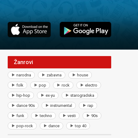
Žanrovi
narodna
zabavna
house
folk
pop
rock
electro
hip-hop
ex-yu
starogradska
dance 90s
instrumental
rap
funk
techno
vesti
90s
pop-rock
dance
top 40