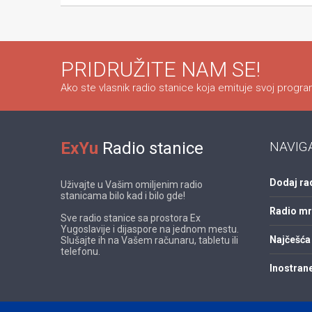
PRIDRUŽITE NAM SE!
Ako ste vlasnik radio stanice koja emituje svoj program
ExYu
Radio stanice
NAVIG
Dodaj ra
Uživajte u Vašim omiljenim radio
stanicama bilo kad i bilo gde!
Radio m
Sve radio stanice sa prostora Ex
Yugoslavije i dijaspore na jednom mestu.
Najčešća 
Slušajte ih na Vašem računaru, tabletu ili
telefonu.
Inostrane