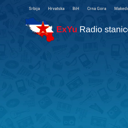
Srbija
Hrvatska
BiH
Crna Gora
Makedo
ExYu
Radio stanic