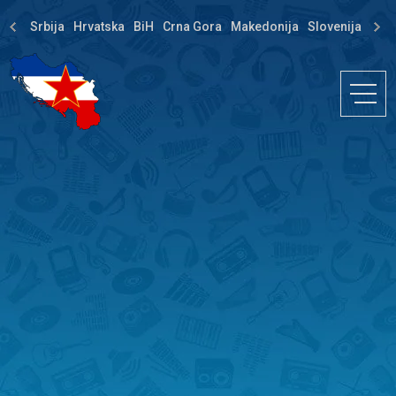
Srbija
Hrvatska
BiH
Crna Gora
Makedonija
Slovenija
Dija