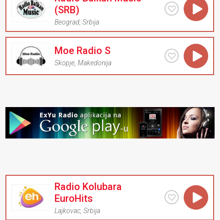
(SRB)
Beograd
,
Srbija
Moe Radio S
Skopje
,
Makedonija
Radio Kolubara
EuroHits
Lajkovac
,
Srbija