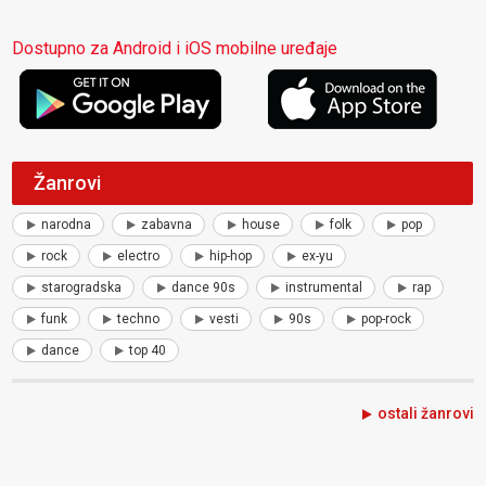
Dostupno za Android i iOS mobilne uređaje
Žanrovi
narodna
zabavna
house
folk
pop
rock
electro
hip-hop
ex-yu
starogradska
dance 90s
instrumental
rap
funk
techno
vesti
90s
pop-rock
dance
top 40
ostali žanrovi