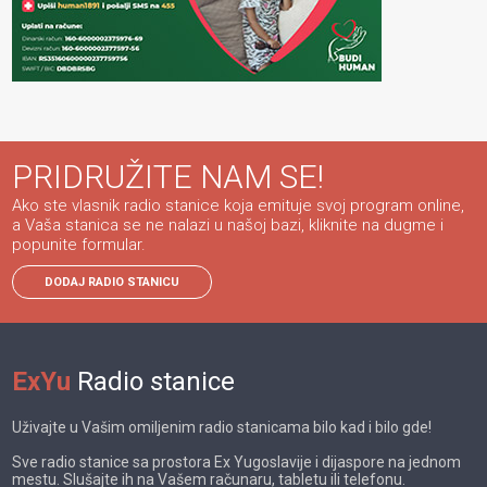
PRIDRUŽITE NAM SE!
Ako ste vlasnik radio stanice koja emituje svoj program online,
a Vaša stanica se ne nalazi u našoj bazi, kliknite na dugme i
popunite formular.
DODAJ RADIO STANICU
ExYu
Radio stanice
Uživajte u Vašim omiljenim radio stanicama bilo kad i bilo gde!
Sve radio stanice sa prostora Ex Yugoslavije i dijaspore na jednom
mestu. Slušajte ih na Vašem računaru, tabletu ili telefonu.