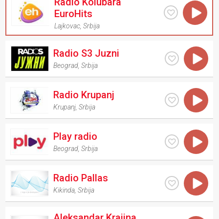
Radio Kolubara
EuroHits
Lajkovac
,
Srbija
Radio S3 Juzni
Beograd
,
Srbija
Radio Krupanj
Krupanj
,
Srbija
Play radio
Beograd
,
Srbija
Radio Pallas
Kikinda
,
Srbija
Aleksandar Krajina