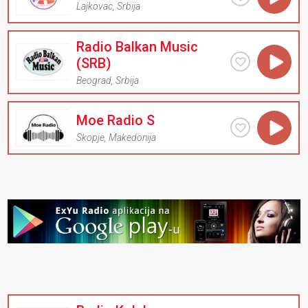
Lajkovac
,
Srbija
Radio Balkan Music
(SRB)
Beograd
,
Srbija
Moe Radio S
Skopje
,
Makedonija