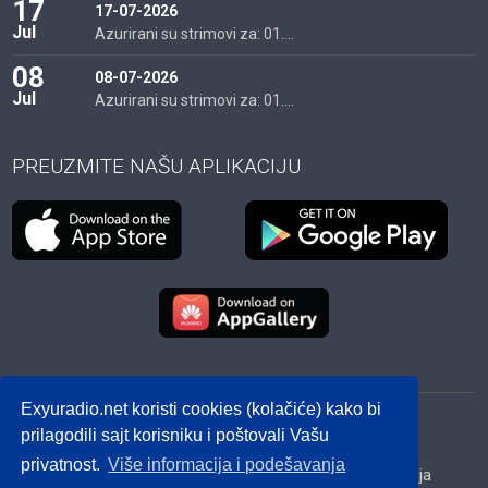
17
17-07-2026
Jul
Azurirani su strimovi za: 01....
08
08-07-2026
Jul
Azurirani su strimovi za: 01....
PREUZMITE NAŠU APLIKACIJU
Exyuradio.net koristi cookies (kolačiće) kako bi
© 2012 - 2026! exyuradio.net -
Politika privatnosti
-
prilagodili sajt korisniku i poštovali Vašu
created by IMS.RS
privatnost.
Više informacija i podešavanja
Srbija
Hrvatska
BiH
Crna Gora
Makedonija
Slovenija