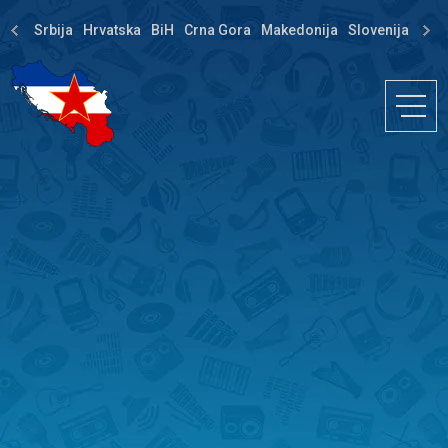
Srbija
Hrvatska
BiH
Crna Gora
Makedonija
Slovenija
Dija