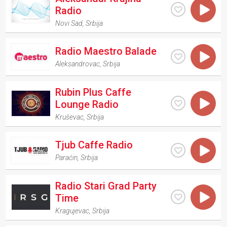
Radio
Novi Sad
,
Srbija
Radio Maestro Balade
Aleksandrovac
,
Srbija
Rubin Plus Caffe
Lounge Radio
Kruševac
,
Srbija
Tjub Caffe Radio
Paraćin
,
Srbija
Radio Stari Grad Party
Time
Kragujevac
,
Srbija