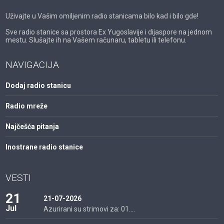
Uživajte u Vašim omiljenim radio stanicama bilo kad i bilo gde!
Sve radio stanice sa prostora Ex Yugoslavije i dijaspore na jednom
mestu. Slušajte ih na Vašem računaru, tabletu ili telefonu.
NAVIGACIJA
Dodaj radio stanicu
Radio mreže
Najčešća pitanja
Inostrane radio stanice
VESTI
21
21-07-2026
Jul
Azurirani su strimovi za: 01....