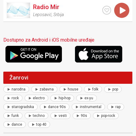
Radio Mir
Leposavić
,
Srbija
Dostupno za Android i iOS mobilne uređaje
Žanrovi
narodna
zabavna
house
folk
pop
rock
electro
hip-hop
ex-yu
starogradska
dance 90s
instrumental
rap
funk
techno
vesti
90s
pop-rock
dance
top 40