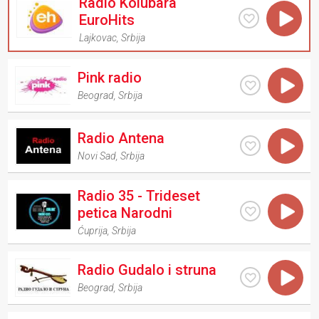
Radio Kolubara
EuroHits
Lajkovac
,
Srbija
Pink radio
Beograd
,
Srbija
Radio Antena
Novi Sad
,
Srbija
Radio 35 - Trideset
petica Narodni
Ćuprija
,
Srbija
Radio Gudalo i struna
Beograd
,
Srbija