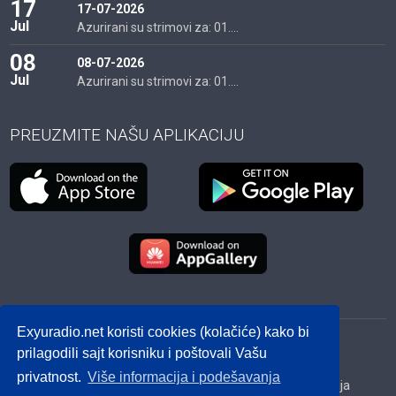
17
17-07-2026
Jul
Azurirani su strimovi za: 01....
08
08-07-2026
Jul
Azurirani su strimovi za: 01....
PREUZMITE NAŠU APLIKACIJU
Exyuradio.net koristi cookies (kolačiće) kako bi
© 2012 - 2026! exyuradio.net -
Politika privatnosti
-
prilagodili sajt korisniku i poštovali Vašu
created by IMS.RS
privatnost.
Više informacija i podešavanja
Srbija
Hrvatska
BiH
Crna Gora
Makedonija
Slovenija