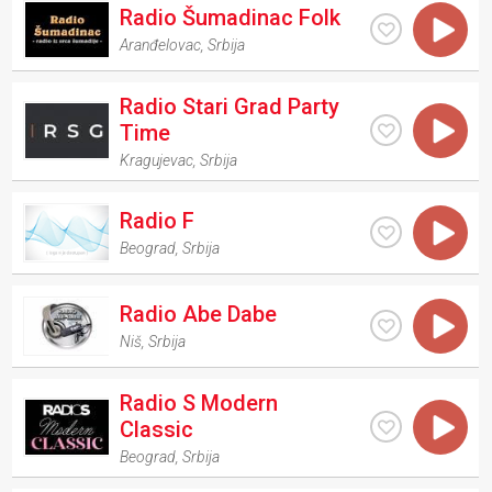
Radio Šumadinac Folk
Aranđelovac
,
Srbija
Radio Stari Grad Party
Time
Kragujevac
,
Srbija
Radio F
Beograd
,
Srbija
Radio Abe Dabe
Niš
,
Srbija
Radio S Modern
Classic
Beograd
,
Srbija