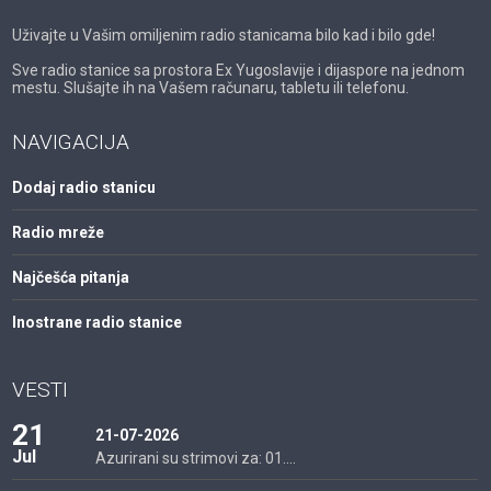
Uživajte u Vašim omiljenim radio stanicama bilo kad i bilo gde!
Sve radio stanice sa prostora Ex Yugoslavije i dijaspore na jednom
mestu. Slušajte ih na Vašem računaru, tabletu ili telefonu.
NAVIGACIJA
Dodaj radio stanicu
Radio mreže
Najčešća pitanja
Inostrane radio stanice
VESTI
21
21-07-2026
Jul
Azurirani su strimovi za: 01....