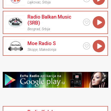
Lajkovac
,
Srbija
Radio Balkan Music
(SRB)
Beograd
,
Srbija
Moe Radio S
Skopje
,
Makedonija