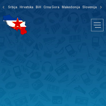
Srbija
Hrvatska
BiH
Crna Gora
Makedonija
Slovenija
Dija