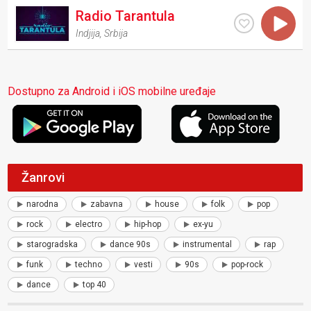
Radio Tarantula
Indjija
,
Srbija
Dostupno za Android i iOS mobilne uređaje
Žanrovi
narodna
zabavna
house
folk
pop
rock
electro
hip-hop
ex-yu
starogradska
dance 90s
instrumental
rap
funk
techno
vesti
90s
pop-rock
dance
top 40