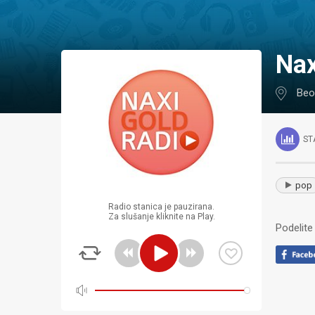
N
Beo
ST
pop
Radio stanica je pauzirana.
Za slušanje kliknite na Play.
Podelite 