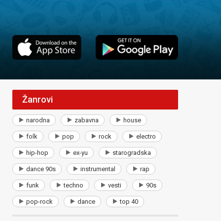
Žanrovi
narodna
zabavna
house
folk
pop
rock
electro
hip-hop
ex-yu
starogradska
dance 90s
instrumental
rap
funk
techno
vesti
90s
pop-rock
dance
top 40