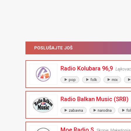
POSLUŠAJTE JOŠ
Radio Kolubara 96,9
Lajkovac
pop
folk
mix
Radio Balkan Music (SRB)
zabavna
narodna
fo
Moe Radio S
Skopje
,
Makedonija