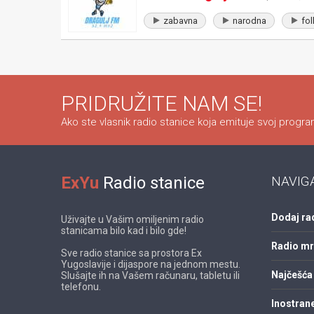
zabavna
narodna
fol
PRIDRUŽITE NAM SE!
Ako ste vlasnik radio stanice koja emituje svoj program
ExYu
Radio stanice
NAVIG
Dodaj ra
Uživajte u Vašim omiljenim radio
stanicama bilo kad i bilo gde!
Radio m
Sve radio stanice sa prostora Ex
Yugoslavije i dijaspore na jednom mestu.
Najčešća 
Slušajte ih na Vašem računaru, tabletu ili
telefonu.
Inostrane