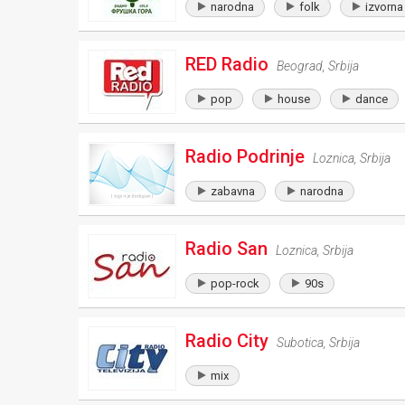
narodna
folk
izvorna
RED Radio
Beograd
,
Srbija
pop
house
dance
Radio Podrinje
Loznica
,
Srbija
zabavna
narodna
Radio San
Loznica
,
Srbija
pop-rock
90s
Radio City
Subotica
,
Srbija
mix