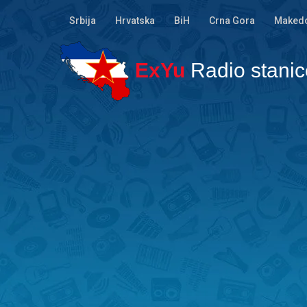
Srbija
Hrvatska
BiH
Crna Gora
Makedo
ExYu
Radio stanic