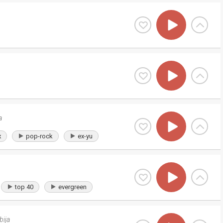
a
x
pop-rock
ex-yu
top 40
evergreen
bija