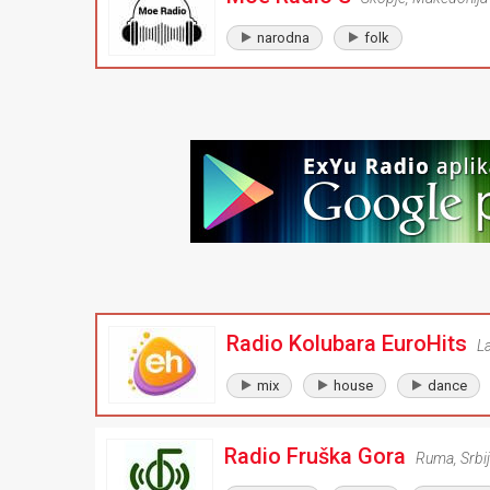
narodna
folk
Radio Kolubara EuroHits
L
mix
house
dance
Radio Fruška Gora
Ruma
,
Srbi