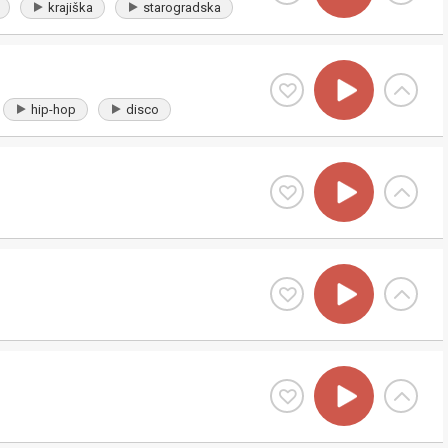
krajiška
starogradska
hip-hop
disco