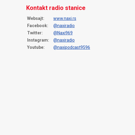
Kontakt radio stanice
Websajt:
www.naxi.rs
Facebook:
@naxiradio
Twitter:
@Naxi969
Instagram:
@naxiradio
Youtube:
@naxipodcast9596