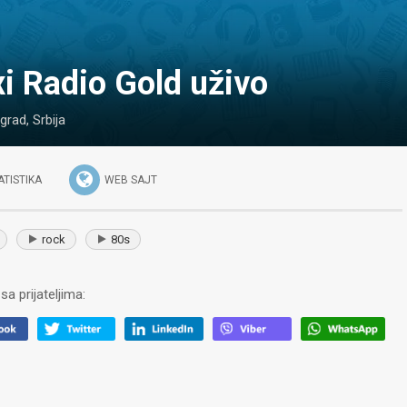
axi Radio Gold uživo
grad
,
Srbija
ATISTIKA
WEB SAJT
rock
80s
sa prijateljima: