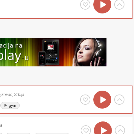
ajkovac
,
Srbija
gym
ja