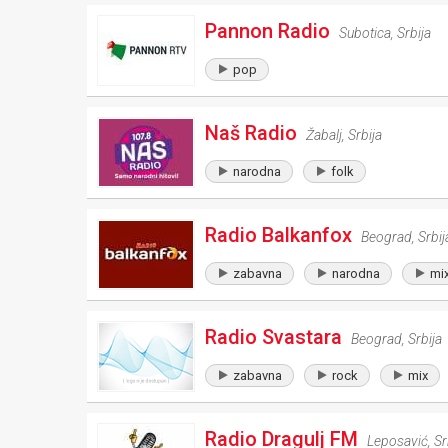
Pannon Radio
Subotica
,
Srbija
pop
Naš Radio
Žabalj
,
Srbija
narodna
folk
Radio Balkanfox
Beograd
,
Srbij
zabavna
narodna
mi
Radio Svastara
Beograd
,
Srbija
zabavna
rock
mix
Radio Dragulj FM
Leposavić
,
Sr