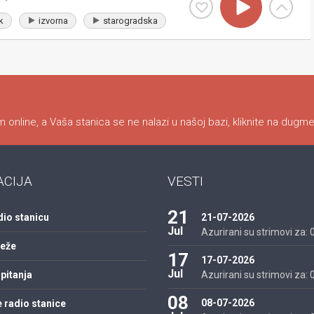
k
izvorna
starogradska
 online, a Vaša stanica se ne nalazi u našoj bazi, kliknite na dugme
ACIJA
VESTI
21
dio stanicu
21-07-2026
Jul
Azurirani su strimovi za: 01
reže
17
17-07-2026
Jul
pitanja
Azurirani su strimovi za: 01
08
08-07-2026
 radio stanice