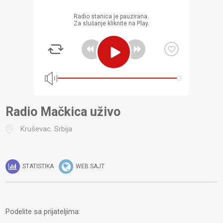
Radio stanica je pauzirana.
Za slušanje kliknite na Play.
Radio Mačkica uživo
Kruševac
,
Srbija
STATISTIKA
WEB SAJT
Podelite sa prijateljima: