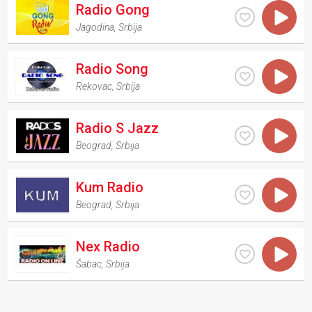
Radio Gong
Jagodina
,
Srbija
Radio Song
Rekovac
,
Srbija
Radio S Jazz
Beograd
,
Srbija
Kum Radio
Beograd
,
Srbija
Nex Radio
Šabac
,
Srbija