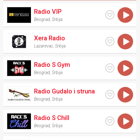
Radio VIP
Beograd
,
Srbija
Xera Radio
Lazarevac
,
Srbija
Radio S Gym
Beograd
,
Srbija
Radio Gudalo i struna
Beograd
,
Srbija
Radio S Chill
Beograd
,
Srbija