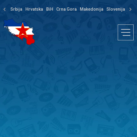
Srbija
Hrvatska
BiH
Crna Gora
Makedonija
Slovenija
Dija