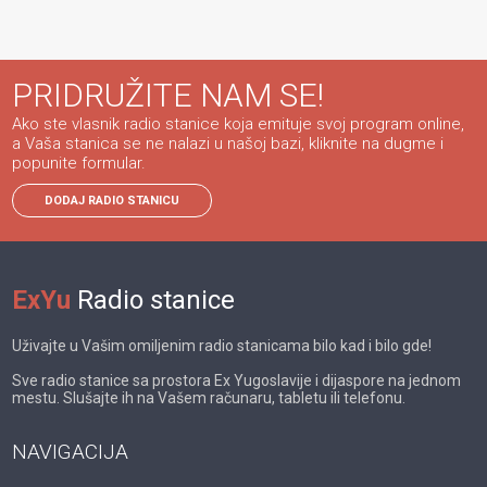
PRIDRUŽITE NAM SE!
Ako ste vlasnik radio stanice koja emituje svoj program online,
a Vaša stanica se ne nalazi u našoj bazi, kliknite na dugme i
popunite formular.
DODAJ RADIO STANICU
ExYu
Radio stanice
Uživajte u Vašim omiljenim radio stanicama bilo kad i bilo gde!
Sve radio stanice sa prostora Ex Yugoslavije i dijaspore na jednom
mestu. Slušajte ih na Vašem računaru, tabletu ili telefonu.
NAVIGACIJA