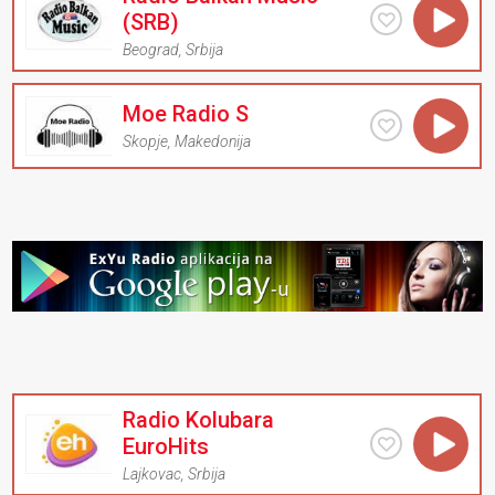
(SRB)
Beograd
,
Srbija
Moe Radio S
Skopje
,
Makedonija
Radio Kolubara
EuroHits
Lajkovac
,
Srbija