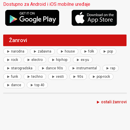
Dostupno za Android i iOS mobilne uređaje
Žanrovi
narodna
zabavna
house
folk
pop
rock
electro
hip-hop
ex-yu
starogradska
dance 90s
instrumental
rap
funk
techno
vesti
90s
pop-rock
dance
top 40
ostali žanrovi