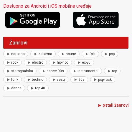
Dostupno za Android i iOS mobilne uređaje
Žanrovi
narodna
zabavna
house
folk
pop
rock
electro
hip-hop
ex-yu
starogradska
dance 90s
instrumental
rap
funk
techno
vesti
90s
pop-rock
dance
top 40
ostali žanrovi