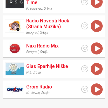
Time
Kragujevac
,
Srbija
Radio Novosti Rock
(Strana Muzika)
Beograd
,
Srbija
Naxi Radio Mix
Beograd
,
Srbija
Glas Eparhije Niške
Niš
,
Srbija
Grom Radio
Kruševac
,
Srbija