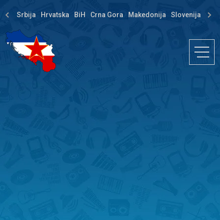
Srbija
Hrvatska
BiH
Crna Gora
Makedonija
Slovenija
Dija