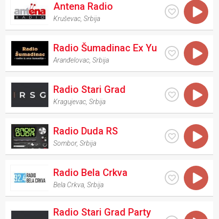
Antena Radio
Kruševac
,
Srbija
Radio Šumadinac Ex Yu
Aranđelovac
,
Srbija
Radio Stari Grad
Kragujevac
,
Srbija
Radio Duda RS
Sombor
,
Srbija
Radio Bela Crkva
Bela Crkva
,
Srbija
Radio Stari Grad Party