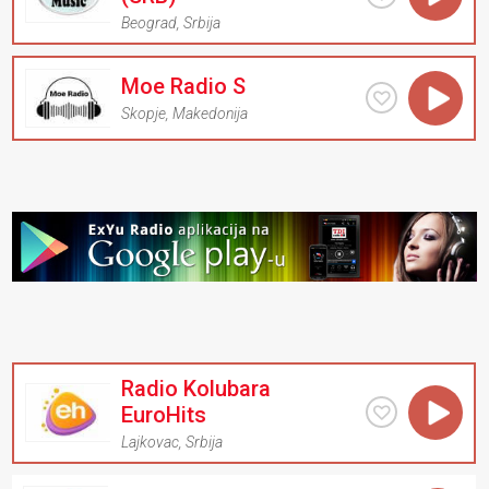
Beograd
,
Srbija
Moe Radio S
Skopje
,
Makedonija
Radio Kolubara
EuroHits
Lajkovac
,
Srbija