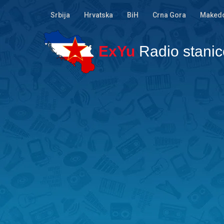
Srbija
Hrvatska
BiH
Crna Gora
Makedo
ExYu
Radio stanic