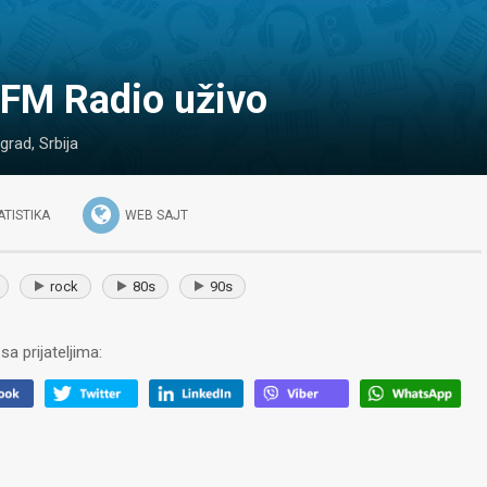
t FM Radio uživo
grad
,
Srbija
ATISTIKA
WEB SAJT
rock
80s
90s
sa prijateljima: