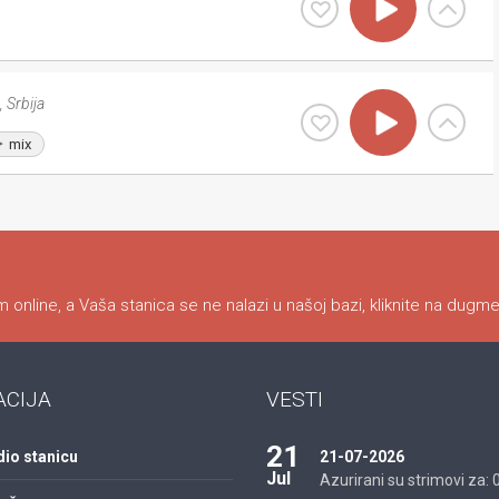
,
Srbija
mix
 online, a Vaša stanica se ne nalazi u našoj bazi, kliknite na dugme
ACIJA
VESTI
21
dio stanicu
21-07-2026
Jul
Azurirani su strimovi za: 01