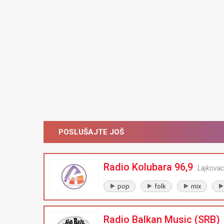
POSLUŠAJTE JOŠ
Radio Kolubara 96,9
Lajkovac
pop
folk
mix
Radio Balkan Music (SRB)