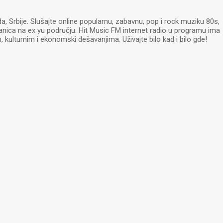
, Srbije. Slušajte online popularnu, zabavnu, pop i rock muziku 80s,
stanica na ex yu području. Hit Music FM internet radio u programu ima
, kulturnim i ekonomski dešavanjima. Uživajte bilo kad i bilo gde!