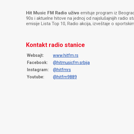
Hit Music FM Radio uživo
emituje program iz Beograda
90s i aktuelne hitove na jednoj od najslušajnijih radio 
emisije Lista Top 10, Radio akcija, izveštaje o sportskim
Kontakt radio stanice
Websajt:
www.hitfm.rs
Facebook:
@hitmusicfm.srbija
Instagram:
@hitfmrs
Youtube:
@hitfm9889