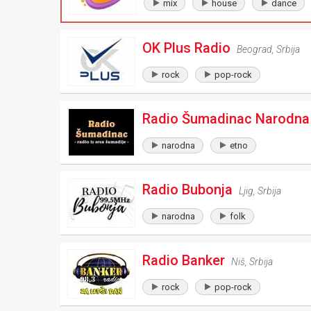
mix
house
dance
OK Plus Radio
Beograd
,
Srbija
rock
pop-rock
Radio Šumadinac Narodna
narodna
etno
Radio Bubonja
Ljig
,
Srbija
narodna
folk
Radio Banker
Niš
,
Srbija
rock
pop-rock