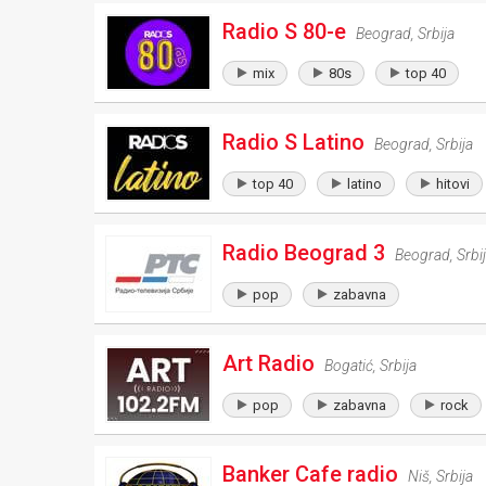
Radio S 80-e
Beograd
,
Srbija
mix
80s
top 40
Radio S Latino
Beograd
,
Srbija
top 40
latino
hitovi
Radio Beograd 3
Beograd
,
Srbi
pop
zabavna
Art Radio
Bogatić
,
Srbija
pop
zabavna
rock
Banker Cafe radio
Niš
,
Srbija