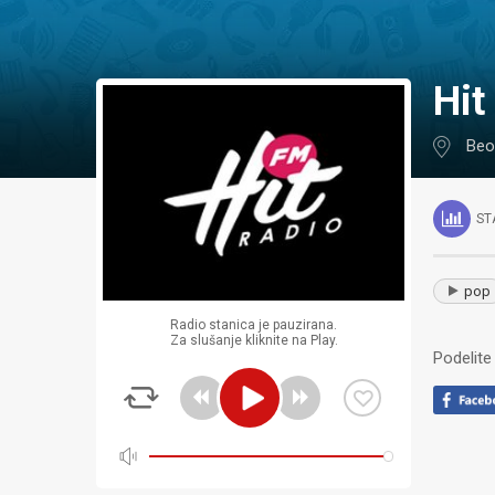
Hi
Beo
ST
pop
Radio stanica je pauzirana.
Za slušanje kliknite na Play.
Podelite 