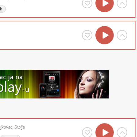
lk
ajkovac
,
Srbija