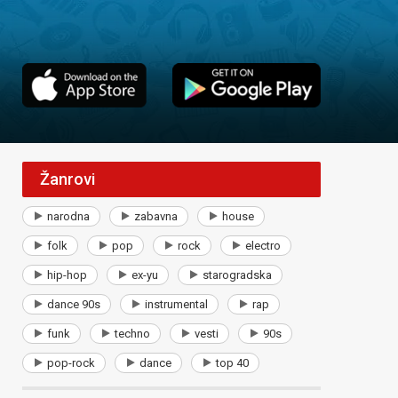
Žanrovi
narodna
zabavna
house
folk
pop
rock
electro
hip-hop
ex-yu
starogradska
dance 90s
instrumental
rap
funk
techno
vesti
90s
pop-rock
dance
top 40