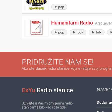
pop
Humanitarni Radio
Kragujevac
pop
rock
folk
PRIDRUŽITE NAM SE!
Ako ste vlasnik radio stanice koja emituje svoj program
ExYu
Radio stanice
NAVIG
Dodaj ra
Uživajte u Vašim omiljenim radio
stanicama bilo kad i bilo gde!