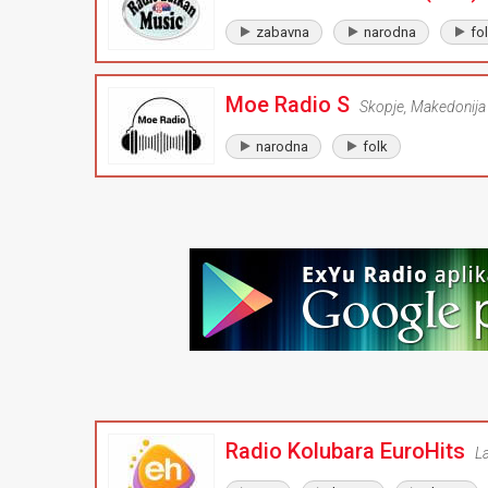
zabavna
narodna
fo
Moe Radio S
Skopje
,
Makedonija
narodna
folk
Radio Kolubara EuroHits
L