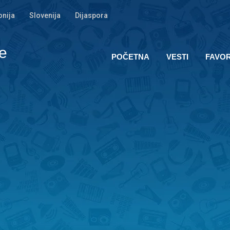
nija
Slovenija
Dijaspora
e
POČETNA
VESTI
FAVOR