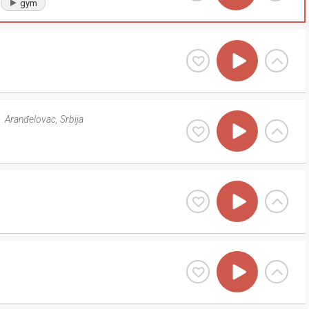
gym
Aranđelovac
,
Srbija