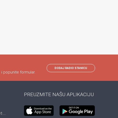
DODAJ RADIO STANICU
 i popunite formular.
PREUZMITE NAŠU APLIKACIJU
....