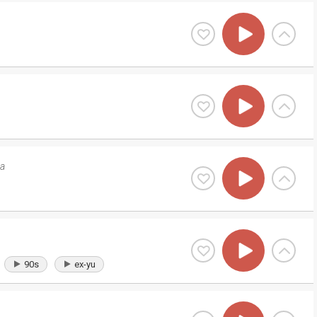
ja
90s
ex-yu