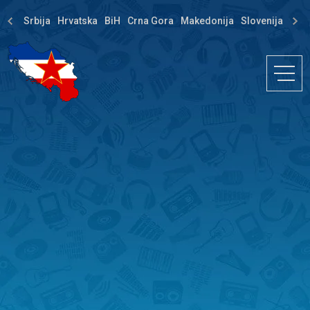
Srbija
Hrvatska
BiH
Crna Gora
Makedonija
Slovenija
Dija