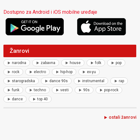
Dostupno za Android i iOS mobilne uređaje
Žanrovi
narodna
zabavna
house
folk
pop
rock
electro
hip-hop
ex-yu
starogradska
dance 90s
instrumental
rap
funk
techno
vesti
90s
pop-rock
dance
top 40
ostali žanrovi