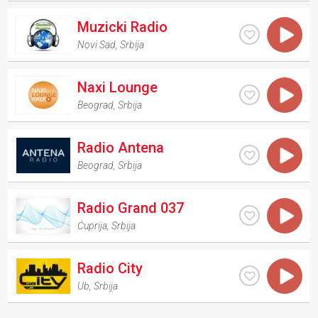
Muzicki Radio
Novi Sad
,
Srbija
Naxi Lounge
Beograd
,
Srbija
Radio Antena
Beograd
,
Srbija
Radio Grand 037
Ćuprija
,
Srbija
Radio City
Ub
,
Srbija