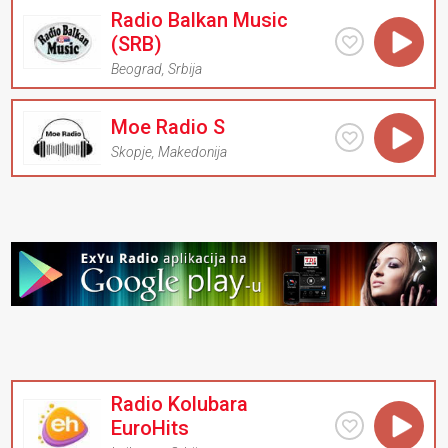
Radio Balkan Music
(SRB)
Beograd
,
Srbija
Moe Radio S
Skopje
,
Makedonija
Radio Kolubara
EuroHits