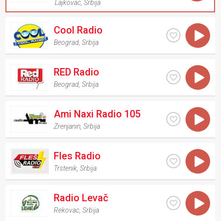
Lajkovac
,
Srbija
Cool Radio
Beograd
,
Srbija
RED Radio
Beograd
,
Srbija
Ami Naxi Radio 105
Zrenjanin
,
Srbija
Fles Radio
Trstenik
,
Srbija
Radio Levač
Rekovac
,
Srbija