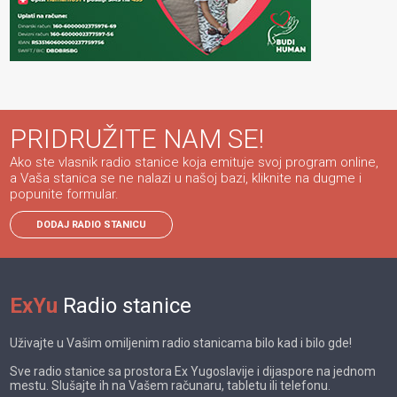
PRIDRUŽITE NAM SE!
Ako ste vlasnik radio stanice koja emituje svoj program online,
a Vaša stanica se ne nalazi u našoj bazi, kliknite na dugme i
popunite formular.
DODAJ RADIO STANICU
ExYu
Radio stanice
Uživajte u Vašim omiljenim radio stanicama bilo kad i bilo gde!
Sve radio stanice sa prostora Ex Yugoslavije i dijaspore na jednom
mestu. Slušajte ih na Vašem računaru, tabletu ili telefonu.