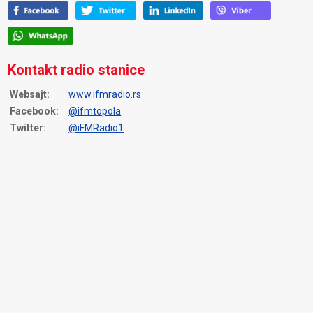
Kontakt radio stanice
Websajt:
www.ifmradio.rs
Facebook:
@ifmtopola
Twitter:
@iFMRadio1